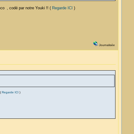
co , codé par notre Youki !! (
Regarde ICI
)
Journalisée
 (
Regarde ICI
)