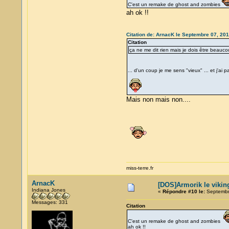
C'est un remake de ghost and zombies
ah ok !!
Citation de: ArnacK le Septembre 07, 201
Citation
ça ne me dit rien mais je dois être beauc
... d'un coup je me sens "vieux" ... et j'ai
Mais non mais non....
miss-terre.fr
ArnacK
[DOS]Armorik le viking
Indiana Jones
«
Répondre #10 le:
Septembre
Messages: 331
Citation
C'est un remake de ghost and zombies
ah ok !!