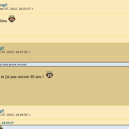
ng!!
re 07, 2012, 18:23:27 »
mbies
g!!
 07, 2012, 18:27:22 »
up trop jeune encore
. et j'ai pas encore 40 ans !
g!!
 07, 2012, 19:29:52 »
, 18:23:27