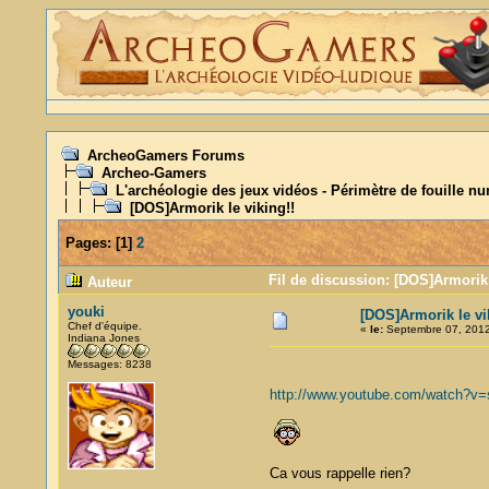
ArcheoGamers Forums
Archeo-Gamers
L'archéologie des jeux vidéos - Périmètre de fouille n
[DOS]Armorik le viking!!
Pages:
[
1
]
2
Fil de discussion: [DOS]Armorik 
Auteur
youki
[DOS]Armorik le vi
Chef d'équipe.
«
le:
Septembre 07, 2012
Indiana Jones
Messages: 8238
http://www.youtube.com/watch?v
Ca vous rappelle rien?