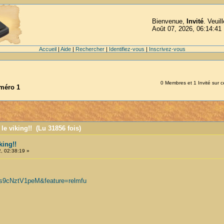
Bienvenue,
Invité
. Veuil
Août 07, 2026, 06:14:41
Accueil
|
Aide
|
Rechercher
|
Identifiez-vous
|
Inscrivez-vous
0 Membres et 1 Invité sur ce
uméro 1
le viking!! (Lu 31856 fois)
king!!
, 02:38:19 »
=s9cNztV1peM&feature=relmfu