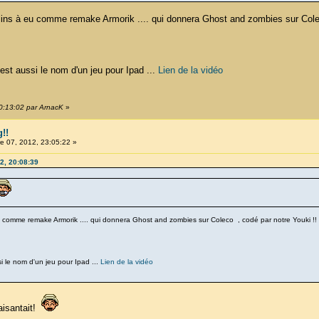
oblins à eu comme remake Armorik .... qui donnera Ghost and zombies sur Cole
est aussi le nom d'un jeu pour Ipad ...
Lien de la vidéo
20:13:02 par ArnacK
»
!!
 07, 2012, 23:05:22 »
2, 20:08:39
 eu comme remake Armorik .... qui donnera Ghost and zombies sur Coleco , codé par notre Youki !!
i le nom d'un jeu pour Ipad ...
Lien de la vidéo
aisantait!