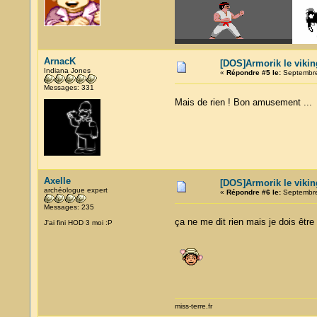
ArnacK
[DOS]Armorik le vikin
Indiana Jones
«
Répondre #5 le:
Septembre
Messages: 331
Mais de rien ! Bon amusement ..
Axelle
[DOS]Armorik le vikin
archéologue expert
«
Répondre #6 le:
Septembre
Messages: 235
ça ne me dit rien mais je dois êt
J'ai fini HOD 3 moi :P
miss-terre.fr