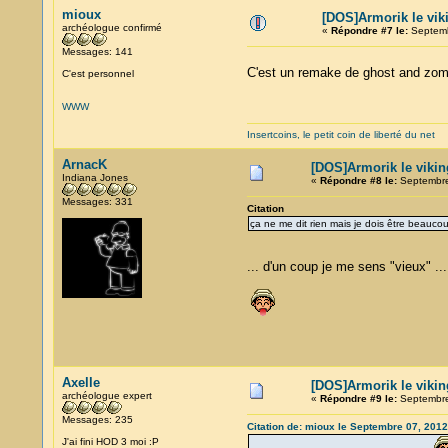
mioux
[DOS]Armorik le viki
archéologue confirmé
«
Répondre #7 le:
Septemb
Messages: 141
C'est un remake de ghost and zo
C'est personnel
WWW
Insertcoins, le petit coin de liberté du net
ArnacK
[DOS]Armorik le vikin
Indiana Jones
«
Répondre #8 le:
Septembre
Messages: 331
Citation
ça ne me dit rien mais je dois être beauco
... d'un coup je me sens "vieux" ..
Axelle
[DOS]Armorik le vikin
archéologue expert
«
Répondre #9 le:
Septembre
Messages: 235
Citation de: mioux le Septembre 07, 2012
J'ai fini HOD 3 moi :P