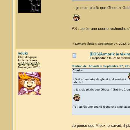
... je crois plutôt que Ghost n' G
PS : après une courte recherche c'
«
Dernière édition: Septembre 07, 2012, 
youki
[DOS]Armorik le viking
Chef d'équipe.
«
Répondre #11 le:
Septembre
Indiana Jones
Citation de: ArnacK le Septembre 07, 201
Messages: 8238
Citation
C'est un remake de ghost and zombies
ah ok !!
... je crois plutôt que Ghost n' Goblins à
PS : après une courte recherche c'est auss
Je pense que Mioux le savait, il pl