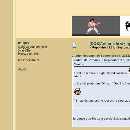
mioux
[DOS]Armorik le viking
archéologue confirmé
«
Répondre #12 le:
Septembre
Messages: 141
Citation de: youki le Septembre 07, 2012
C'est personnel
Citation de: ArnacK le Septembre 07, 20
Citation
WWW
C'est un remake de ghost and zombies
ah ok !!
... je crois plutôt que Ghost n' Goblins 
PS : après une courte recherche c'est auss
Je pense que Mioux le savait, il plaisantai