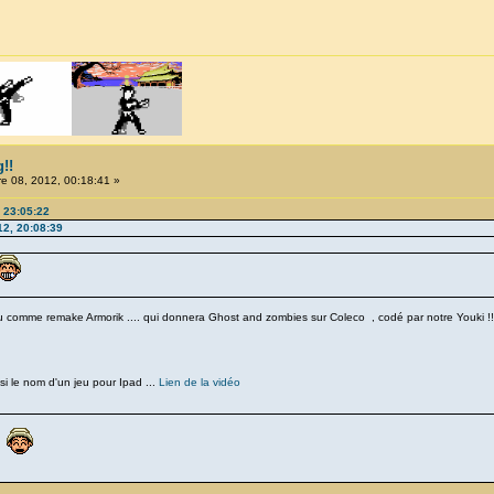
!!
 08, 2012, 00:18:41 »
, 23:05:22
12, 20:08:39
à eu comme remake Armorik .... qui donnera Ghost and zombies sur Coleco , codé par notre Youki !!
i le nom d'un jeu pour Ipad ...
Lien de la vidéo
t!