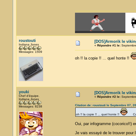
roustouti
[DOS]Armorik le vikin
Indiana Jones
«
Répondre #1 le:
Septembre
Messages: 1509
oh !! la copie !! ... quel honte !!
youki
[DOS]Armorik le vikin
Chef d'équipe.
«
Répondre #2 le:
Septembre
Indiana Jones
Citation de: roustouti le Septembre 07, 2
Messages: 8238
oh !! la copie !! ... quel honte !!
Ca ét
Oui, par infogramme (cocorico!!) 
Je vais essayé de le trouver pour 