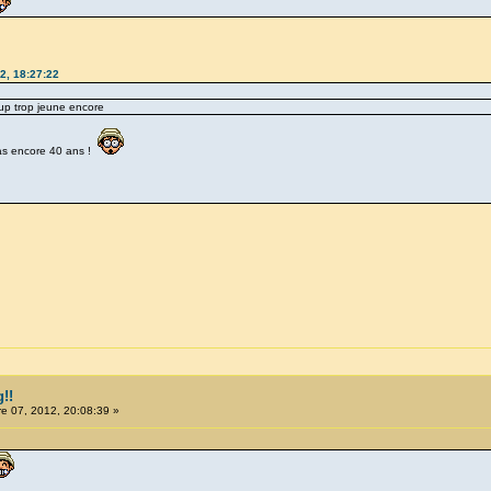
2, 18:27:22
oup trop jeune encore
 pas encore 40 ans !
!!
 07, 2012, 20:08:39 »