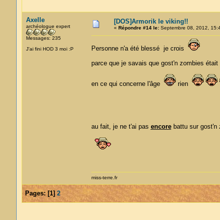
Axelle
[DOS]Armorik le viking!!
archéologue expert
«
Répondre #14 le:
Septembre 08, 2012, 15:
Messages: 235
Personne n'a été blessé je crois
J'ai fini HOD 3 moi :P
parce que je savais que gost'n zombies était 
en ce qui concerne l'âge
rien
au fait, je ne t'ai pas
encore
battu sur gost'
miss-terre.fr
Pages:
[
1
]
2