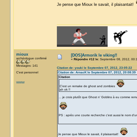
Je pense que Mioux le savait, il plaisantait!
mioux
[DOS]Armorik le viking!!
archéologue confirmé
«
Répondre #12 le:
Septembre 08, 2012, 00:
Messages: 141
Citation de: youki le Septembre 07, 2012, 23:05:22
C'est personnel
Citation de: ArnacK le Septembre 07, 2012, 20:08:39
Citation
WWW
C'est un remake de ghost and zombies
ah ok !!
... je crois plutôt que Ghost n' Goblins à eu comme rem
PS : après une courte recherche c'est aussi le nom d'un
Je pense que Mioux le savait, il plaisantait!