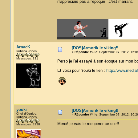
n'appreciais pas a l'epoque ,c'est marrant.
ArnacK
[DOS]Armorik le viking!!
Indiana Jones
«
Répondre #3 le:
Septembre 07, 2012, 16:0
Messages: 331
Perso je l'ai essayé à son époque sur mon bon
Et voici pour Youki le lien :
http://www.media
youki
[DOS]Armorik le viking!!
Chef d'équipe.
«
Répondre #4 le:
Septembre 07, 2012, 16:2
Indiana Jones
Merci! je vais le recuperer ce soir!!
Messages: 8238