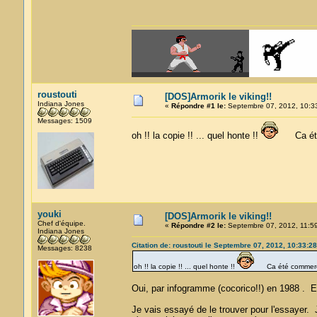
roustouti
[DOS]Armorik le viking!!
Indiana Jones
«
Répondre #1 le:
Septembre 07, 2012, 10:3
Messages: 1509
oh !! la copie !! ... quel honte !!
Ca été 
youki
[DOS]Armorik le viking!!
Chef d'équipe.
«
Répondre #2 le:
Septembre 07, 2012, 11:59
Indiana Jones
Citation de: roustouti le Septembre 07, 2012, 10:33:28
Messages: 8238
oh !! la copie !! ... quel honte !!
Ca été commercia
Oui, par infogramme (cocorico!!) en 1988 . E
Je vais essayé de le trouver pour l'essayer