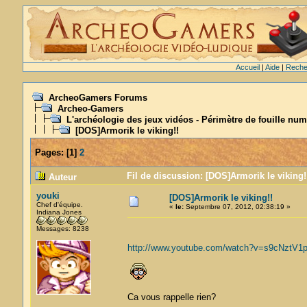
Accueil
|
Aide
|
Reche
ArcheoGamers Forums
Archeo-Gamers
L'archéologie des jeux vidéos - Périmètre de fouille num
[DOS]Armorik le viking!!
Pages:
[
1
]
2
Fil de discussion: [DOS]Armorik le viking!
Auteur
youki
[DOS]Armorik le viking!!
Chef d'équipe.
«
le:
Septembre 07, 2012, 02:38:19 »
Indiana Jones
Messages: 8238
http://www.youtube.com/watch?v=s9cNztV1p
Ca vous rappelle rien?