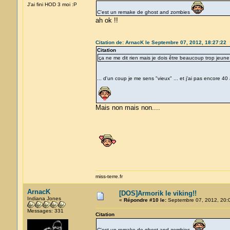
J'ai fini HOD 3 moi :P
C'est un remake de ghost and zombies
ah ok !!
Citation de: ArnacK le Septembre 07, 2012, 18:27:22
Citation
ça ne me dit rien mais je dois être beaucoup trop jeun
... d'un coup je me sens "vieux" ... et j'ai pas encore 4
Mais non mais non....
miss-terre.fr
ArnacK
[DOS]Armorik le viking!!
Indiana Jones
«
Répondre #10 le:
Septembre 07, 2012, 20:
Messages: 331
Citation
C'est un remake de ghost and zombies