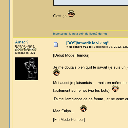
C'est ça
Insertcoins, le petit coin de liberté du net
ArnacK
[DOS]Armorik le viking!!
Indiana Jones
«
Répondre #13 le:
Septembre 08, 2012, 12:
Messages: 331
[Début Mode Humour]
Je me doutais bien qu'il le savait (je suis u
Moi aussi je plaisantais ... mais en même temp
facilement sur le net (via les bots)
J'aime l'ambiance de ce forum , et ne veux e
Mea Culpa ....
[Fin Mode Humour]