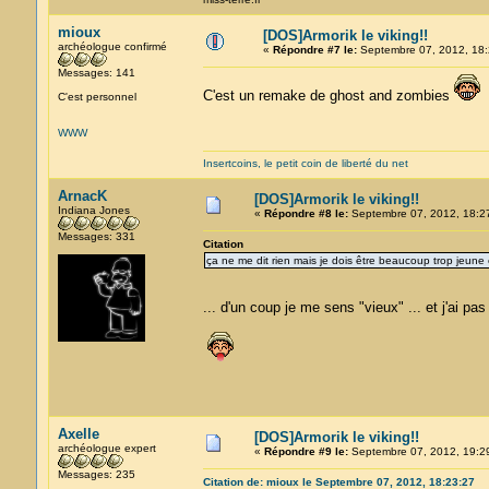
mioux
[DOS]Armorik le viking!!
archéologue confirmé
«
Répondre #7 le:
Septembre 07, 2012, 18:
Messages: 141
C'est un remake de ghost and zombies
C'est personnel
WWW
Insertcoins, le petit coin de liberté du net
ArnacK
[DOS]Armorik le viking!!
Indiana Jones
«
Répondre #8 le:
Septembre 07, 2012, 18:2
Messages: 331
Citation
ça ne me dit rien mais je dois être beaucoup trop jeune
... d'un coup je me sens "vieux" ... et j'ai p
Axelle
[DOS]Armorik le viking!!
archéologue expert
«
Répondre #9 le:
Septembre 07, 2012, 19:2
Messages: 235
Citation de: mioux le Septembre 07, 2012, 18:23:27