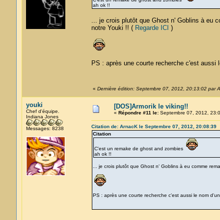
ah ok !!
... je crois plutôt que Ghost n' Goblins à e
notre Youki !! (
Regarde ICI
)
PS : après une courte recherche c'est aussi l
«
Dernière édition: Septembre 07, 2012, 20:13:02 par 
youki
[DOS]Armorik le viking!!
Chef d'équipe.
«
Répondre #11 le:
Septembre 07, 2012, 23:0
Indiana Jones
Citation de: ArnacK le Septembre 07, 2012, 20:08:39
Messages: 8238
Citation
C'est un remake de ghost and zombies
ah ok !!
... je crois plutôt que Ghost n' Goblins à eu comme rem
PS : après une courte recherche c'est aussi le nom d'un