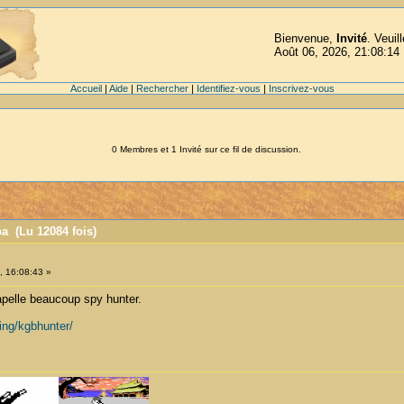
Bienvenue,
Invité
. Veuil
Août 06, 2026, 21:08:14
Accueil
|
Aide
|
Rechercher
|
Identifiez-vous
|
Inscrivez-vous
0 Membres et 1 Invité sur ce fil de discussion.
pa (Lu 12084 fois)
 16:08:43 »
rapelle beaucoup spy hunter.
ing/kgbhunter/