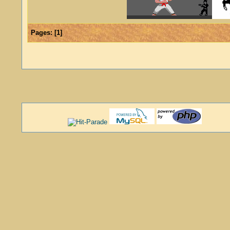
Pages:
[
1
]