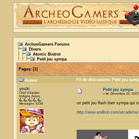
ArcheoGamers Forums
Divers
Atomic Bistrot
Petit jeu sympa
Pages:
[
1
]
Fil de discussion: Petit jeu sym
Auteur
youki
Petit jeu sympa
Chef d'équipe.
«
le:
Décembre 20, 2007,
Indiana Jones
un petit jeu flash bien sympa qui 
Messages: 8238
http://www.andkon.com/arcade/rac