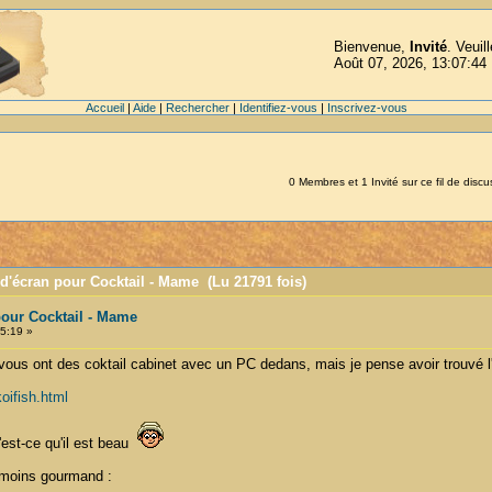
Bienvenue,
Invité
. Veuil
Août 07, 2026, 13:07:44
Accueil
|
Aide
|
Rechercher
|
Identifiez-vous
|
Inscrivez-vous
0 Membres et 1 Invité sur ce fil de discu
d'écran pour Cocktail - Mame (Lu 21791 fois)
our Cocktail - Mame
5:19 »
vous ont des coktail cabinet avec un PC dedans, mais je pense avoir trouvé l
oifish.html
'est-ce qu'il est beau
u moins gourmand :