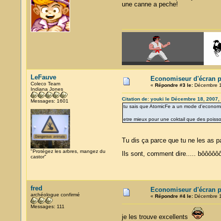
une canne a peche!
LeFauve
Economiseur d'écran p
Coleco Team
«
Répondre #3 le:
Décembre 1
Indiana Jones
Citation de: youki le Décembre 18, 2007,
Messages: 1601
tu sais que AtomicFe a un mode d'economise
etre mieux pour une coktail que des pois
Tu dis ça parce que tu ne les as 
"Protégez les arbres, mangez du
Ils sont, comment dire..... bôôô
castor"
fred
Economiseur d'écran p
archéologue confirmé
«
Répondre #4 le:
Décembre 1
Messages: 111
je les trouve excellents