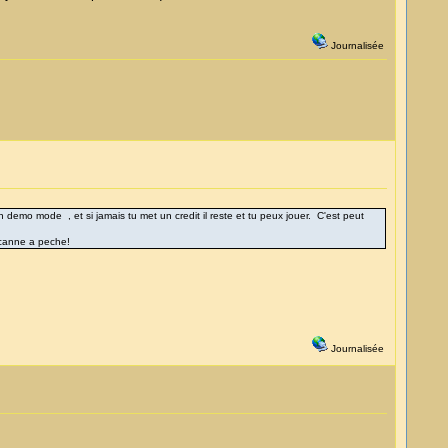
Journalisée
emo mode , et si jamais tu met un credit il reste et tu peux jouer. C'est peut
e canne a peche!
Journalisée