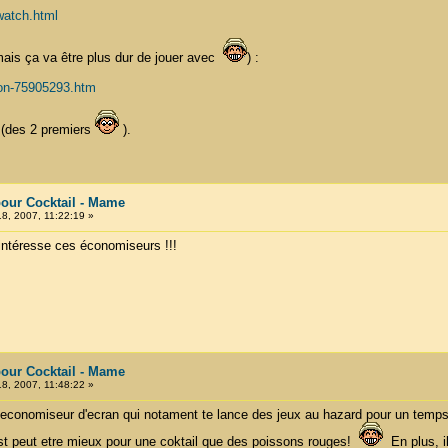
watch.html
(mais ça va être plus dur de jouer avec
) :
ion-75905293.htm
s (des 2 premiers
).
our Cocktail - Mame
, 2007, 11:22:19 »
intéresse ces économiseurs !!!
our Cocktail - Mame
, 2007, 11:48:22 »
economiseur d'ecran qui notament te lance des jeux au hazard pour un temps
C'est peut etre mieux pour une coktail que des poissons rouges!
En plus, il