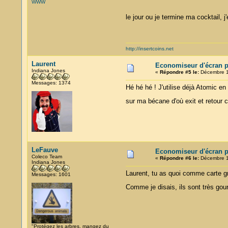
WWW
le jour ou je termine ma cocktail, 
http://insertcoins.net
Laurent
Economiseur d'écran p
Indiana Jones
«
Répondre #5 le:
Décembre 19
Messages: 1374
Hé hé hé ! J'utilise déjà Atomic e
sur ma bécane d'où exit et retour
LeFauve
Economiseur d'écran p
Coleco Team
«
Répondre #6 le:
Décembre 1
Indiana Jones
Laurent, tu as quoi comme carte g
Messages: 1601
Comme je disais, ils sont très go
"Protégez les arbres, mangez du