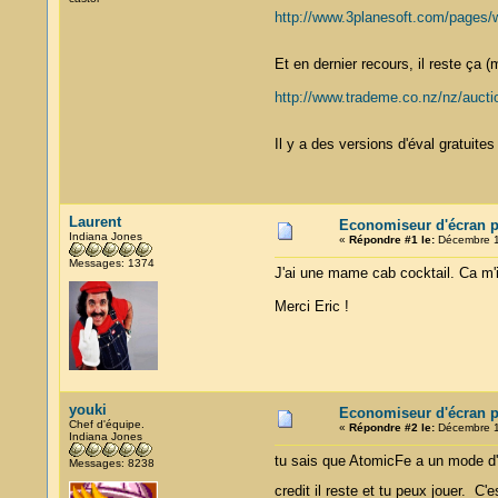
http://www.3planesoft.com/pages/
Et en dernier recours, il reste ça 
http://www.trademe.co.nz/nz/auct
Il y a des versions d'éval gratuite
Laurent
Economiseur d'écran p
Indiana Jones
«
Répondre #1 le:
Décembre 18
Messages: 1374
J'ai une mame cab cocktail. Ca m'
Merci Eric !
youki
Economiseur d'écran p
Chef d'équipe.
«
Répondre #2 le:
Décembre 18
Indiana Jones
tu sais que AtomicFe a un mode d'
Messages: 8238
credit il reste et tu peux jouer. 