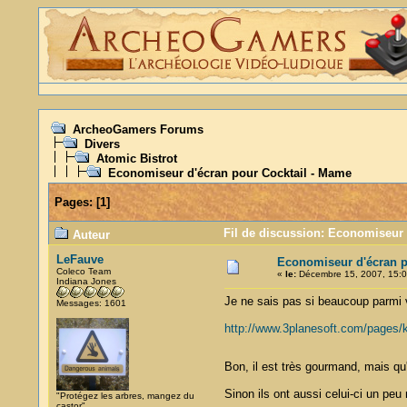
ArcheoGamers Forums
Divers
Atomic Bistrot
Economiseur d'écran pour Cocktail - Mame
Pages:
[
1
]
Fil de discussion: Economiseur 
Auteur
LeFauve
Economiseur d'écran p
Coleco Team
«
le:
Décembre 15, 2007, 15:0
Indiana Jones
Je ne sais pas si beaucoup parmi 
Messages: 1601
http://www.3planesoft.com/pages/k
Bon, il est très gourmand, mais qu
Sinon ils ont aussi celui-ci un pe
"Protégez les arbres, mangez du
castor"