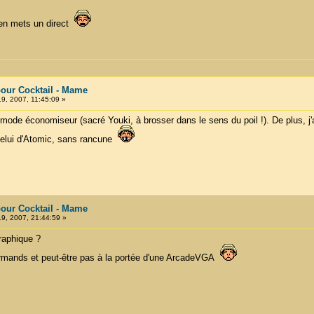
j'en mets un direct
our Cocktail - Mame
, 2007, 11:45:09 »
n mode économiseur (sacré Youki, à brosser dans le sens du poil !). De plus, j
 celui d'Atomic, sans rancune
our Cocktail - Mame
9, 2007, 21:44:59 »
raphique ?
urmands et peut-être pas à la portée d'une ArcadeVGA