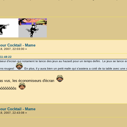
our Cocktail - Mame
8, 2007, 22:03:00 »
 11:48:22
ur d'ecran qui notament te lance des jeux au hazard pour un temps defini. Le jeux se lance en d
sons rouges!
En plus, il y aura bien un petit malin qui s'assiera a coté de ta table avec un
pas vus, les économiseurs d'écran
ôôôôôôôôôôs
our Cocktail - Mame
8, 2007, 22:43:08 »