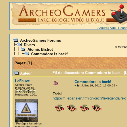
Accueil
|
Aide
|
Reche
ArcheoGamers Forums
Divers
0 Membres
Atomic Bistrot
Commodore is back!
Pages:
[
1
]
Fil de discussion: Commodore is back! (L
Auteur
LeFauve
Commodore is back!
Coleco Team
«
le:
Juillet 16, 2015, 16:00:04 »
Indiana Jones
Tada!
Messages: 1601
http://m.leparisien.fr/high-tech/le-legenda
"Protégez les arbres,
mangez du castor"