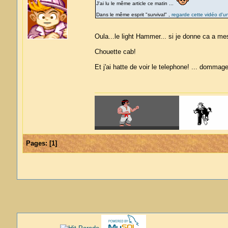
J'ai lu le même article ce matin ...
Dans le même esprit "survival" ,
regarde cette vidéo d'
Oula...le light Hammer... si je donne ca a me
Chouette cab!
Et j'ai hatte de voir le telephone! ... dommag
Pages:
[
1
]