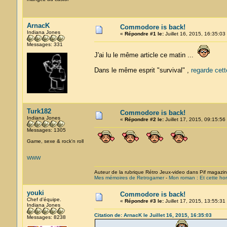
ArnacK
Commodore is back!
Indiana Jones
«
Répondre #1 le:
Juillet 16, 2015, 16:35:03
Messages: 331
J'ai lu le même article ce matin ...
Dans le même esprit "survival" ,
regarde cet
Turk182
Commodore is back!
Indiana Jones
«
Répondre #2 le:
Juillet 17, 2015, 09:15:56
Messages: 1305
Game, sexe & rock'n roll
WWW
Auteur de la rubrique Rétro Jeux-video dans Pif magazi
Mes mémoires de Retrogamer
-
Mon roman : Et cette hor
youki
Commodore is back!
Chef d'équipe.
«
Répondre #3 le:
Juillet 17, 2015, 13:55:31
Indiana Jones
Citation de: ArnacK le Juillet 16, 2015, 16:35:03
Messages: 8238