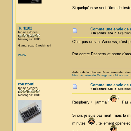
Si quelqu'un se sent l'âme de tes
Turk182
Comme une envie de re
Indiana Jones
«
Répondre #24 le:
Septembre
Messages: 1305
C'est pas un vrai Windows, c'est p
Game, sexe & rock'n roll
Par contre Rasberry et borne d'arc
WWW
Auteur de la rubrique Rétro Jeux-video dan
Mes mémoires de Retrogamer
-
Mon roman :
roustouti
Comme une envie de re
Indiana Jones
«
Répondre #25 le:
Septembre
Messages: 1509
Raspberry + jamma
Pas vu
Sinon, je suis pas mort, mais la mi
minutes
, tellement openelec 