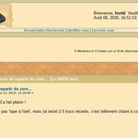
Bienvenue,
Invité
. Veuil
Août 08, 2026, 16:51:53
Accueil
|
Aide
|
Rechercher
|
Identifiez-vous
|
Inscrivez-vous
0 Membres et 3 Invités sur ce fil de discussio
ie de repartir de zero... (Lu 64550 fois)
partir de zero...
 13, 2015, 15:19:40 »
Ca fait plaisir !
pas 'tape à l'oeil', mais j'ai testé 2-3 trucs récents, c'est tellement chiant à c