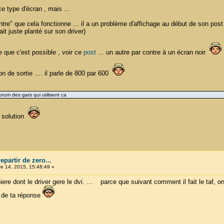
ce type d'écran , mais ...
tre" que cela fonctionne ... il a un problème d'affichage au début de son post 
ait juste planté sur son driver)
se que c'est possible , voir ce
post
... un autre par contre à un écran noir
ion de sortie .... il parle de 800 par 600
rum des gars qui utilisent ca
e solution
partir de zero...
 14, 2015, 15:48:49 »
iere dont le driver gere le dvi. ... parce que suivant comment il fait le taf, o
ci de ta réponse