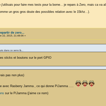
ue j'utilisais pour faire mes tests pour la borne... je repars à Zero, mais ca va 
comme un gros gros doute des possibles relation avec le 15khz...).
partir de zero...
 22, 2015, 21:48:06 »
to dans ce sens là...
les sticks et boutons sur le port GPIO
avais pas non plus)
ogle avec Rasberry Jamma , ce qui donne PiJamma .....
ons
sur le PiJamma (j'aime ce nom)