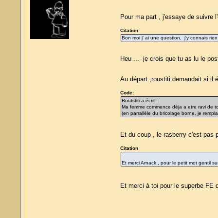
Pour ma part , j'essaye de suivre l
Citation
Bon moi j' ai une question, j'y connais rie
Heu ... je crois que tu as lu le p
Au départ ,roustiti demandait si il
Code:
Routstiti a écrit :
Ma femme commence déja a etre ravi de to
(en parrallèle du bricolage borne, je remp
Et du coup , le rasberry c'est pas
Citation
Et merci Arnack , pour le petit mot gentil s
Et merci à toi pour le superbe FE 