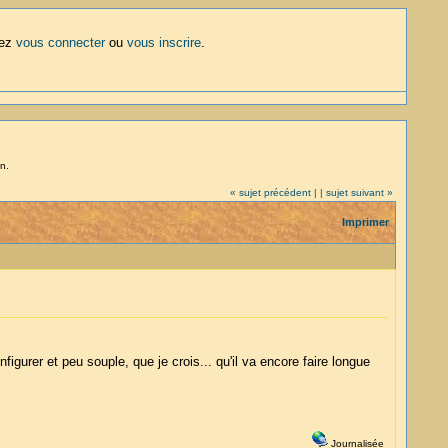
lez
vous connecter
ou
vous inscrire
.
n.
« sujet précédent |
| sujet suivant »
Imprimer
onfigurer et peu souple, que je crois... qu'il va encore faire longue
Journalisée