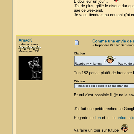
Bidouilleur un jour...
J'ai de plus, grillé le disque dur q
uae ce weekend.
Je vous tiendrais au courant (j'ai 
ArnacK
Comme une envie de re
Indiana Jones
«
Répondre #26 le:
Septembre
Messages: 331
Citation
Raspberry + jamma
Pas vu de tu
Turk182 parlait plutôt de brancher 
Citation
... mais si c'est possible ca me branche !
Et oui c'est possible !! (je ne le s
J'ai fait une petite recherche Go
Regarde ce
lien
et ici
les informati
Va faire un tour sur tutube