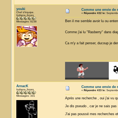
youki
Comme une envie de re
Chef d'équipe.
«
Répondre #22 le:
Septembre
Indiana Jones
Ben il me semble avoir lu ou enten
Messages: 8238
Comme j'ai lu "Rasberry" dans dia
Ca m'y a fait penser, ducoup je d
ArnacK
Comme une envie de re
Indiana Jones
«
Répondre #23 le:
Septembre
Messages: 331
Après une recherche , oui j'ai vu 
Je dis pseudo , car je ne sais pas s
J'ai pas poussé mes recherches et j