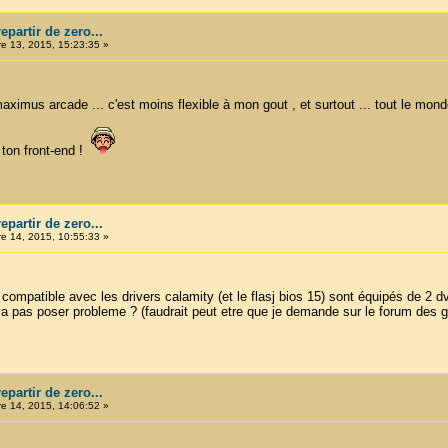
partir de zero...
 13, 2015, 15:23:35 »
maximus arcade ... c'est moins flexible à mon gout , et surtout ... tout le mo
e ton front-end !
partir de zero...
 14, 2015, 10:55:33 »
 compatible avec les drivers calamity (et le flasj bios 15) sont équipés de 
pas poser probleme ? (faudrait peut etre que je demande sur le forum des gars
partir de zero...
 14, 2015, 14:06:52 »