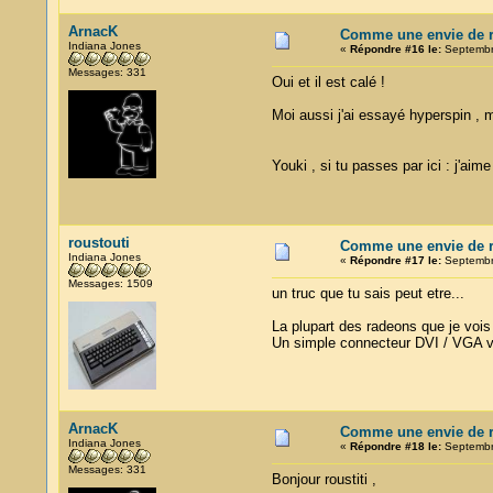
ArnacK
Comme une envie de re
Indiana Jones
«
Répondre #16 le:
Septembre
Messages: 331
Oui et il est calé !
Moi aussi j'ai essayé hyperspin , 
Youki , si tu passes par ici : j'aim
roustouti
Comme une envie de re
Indiana Jones
«
Répondre #17 le:
Septembre
Messages: 1509
un truc que tu sais peut etre...
La plupart des radeons que je vois
Un simple connecteur DVI / VGA va 
ArnacK
Comme une envie de re
Indiana Jones
«
Répondre #18 le:
Septembre
Messages: 331
Bonjour roustiti ,