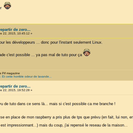
ter
partir de zero...
 22, 2015, 10:45:12 »
our les développeurs ... donc pour l'instant seulement Linux.
ade c'est possible ... ya pas mal de tuto pour ça
s Pif magazine
 Et cette horrible odeur de lavande...
partir de zero...
 22, 2015, 19:52:28 »
 de tuto dans ce sens là... mais si c'est possible ca me branche !
se en place de mon raspberry a pris plus de tps que prévu (en fait, lui non, en
est impressionnant...) mais du coup, j'ai repensé le reseau de la maison...