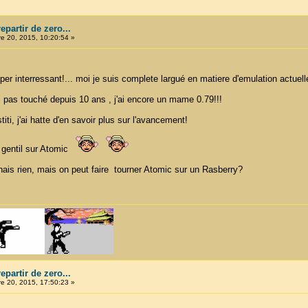
partir de zero...
 20, 2015, 10:20:54 »
per interressant!... moi je suis complete largué en matiere d'emulation actuelle
 pas touché depuis 10 ans , j'ai encore un mame 0.79!!!
ti, j'ai hatte d'en savoir plus sur l'avancement!
t gentil sur Atomic
nnais rien, mais on peut faire tourner Atomic sur un Rasberry?
partir de zero...
 20, 2015, 17:50:23 »