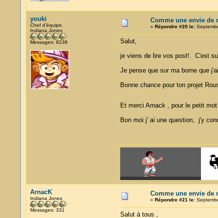
youki
Comme une envie de re
Chef d'équipe.
«
Répondre #20 le:
Septembre
Indiana Jones
Salut,
Messages: 8238
je viens de lire vos post!. C'est su
Je pense que sur ma borne que j'ai
Bonne chance pour ton projet Rousti
Et merci Arnack , pour le petit mo
Bon moi j' ai une question, j'y co
ArnacK
Comme une envie de re
Indiana Jones
«
Répondre #21 le:
Septembre
Messages: 331
Salut à tous ,