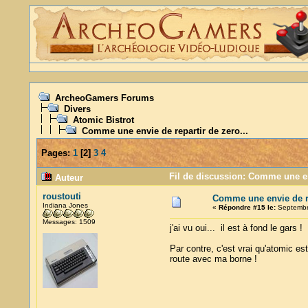
ArcheoGamers Forums
Divers
Atomic Bistrot
Comme une envie de repartir de zero...
Pages:
1
[
2
]
3
4
Fil de discussion: Comme une env
Auteur
roustouti
Comme une envie de re
Indiana Jones
«
Répondre #15 le:
Septembre
Messages: 1509
j'ai vu oui... il est à fond le gars ! 
Par contre, c'est vrai qu'atomic est 
route avec ma borne !