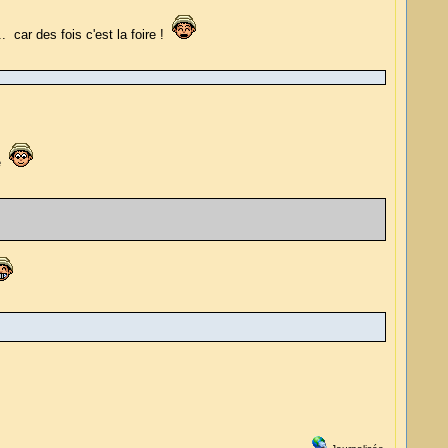
. car des fois c'est la foire !
cé