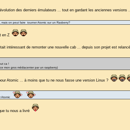
'évolution des derniers émulateurs ... tout en gardant les anciennes versions ..
n, mais on peut faire tourner Atomic sur un Rasberry?
ost en Z
 était intéressant de remonter une nouvelle cab ... depuis son projet est relan
ut ca !
lace mon gros médiacenter par un raspberry)
 pour Atomic ... à moins que tu ne nous fasse une version Linux ?
ur Atomic
que tu nous a livré