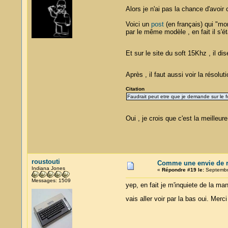
Alors je n'ai pas la chance d'avoir 
Voici un
post
(en français) qui "mon
par le même modèle , en fait il s'ét
Et sur le site du soft 15Khz , il di
Après , il faut aussi voir la résolut
Citation
Faudrait peut etre que je demande sur le fo
Oui , je crois que c'est la meilleur
roustouti
Comme une envie de re
Indiana Jones
«
Répondre #19 le:
Septembre
Messages: 1509
yep, en fait je m'inquiete de la man
vais aller voir par la bas oui. Mer