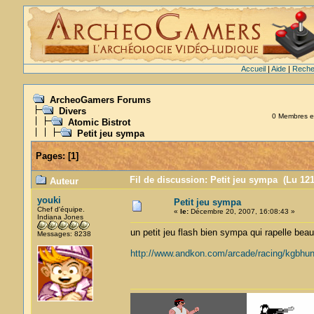
Accueil
|
Aide
|
Reche
ArcheoGamers Forums
Divers
0 Membres et 
Atomic Bistrot
Petit jeu sympa
Pages:
[
1
]
Fil de discussion: Petit jeu sympa (Lu 121
Auteur
youki
Petit jeu sympa
Chef d'équipe.
«
le:
Décembre 20, 2007, 16:08:43 »
Indiana Jones
un petit jeu flash bien sympa qui rapelle bea
Messages: 8238
http://www.andkon.com/arcade/racing/kgbhun