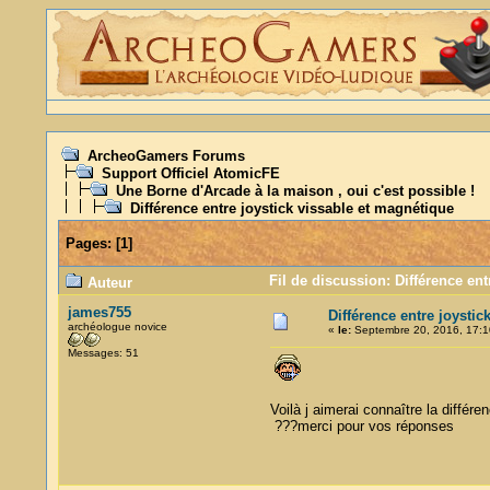
ArcheoGamers Forums
Support Officiel AtomicFE
Une Borne d'Arcade à la maison , oui c'est possible !
Différence entre joystick vissable et magnétique
Pages:
[
1
]
Fil de discussion: Différence ent
Auteur
james755
Différence entre joystic
archéologue novice
«
le:
Septembre 20, 2016, 17:1
Messages: 51
Voilà j aimerai connaître la différ
???merci pour vos réponses