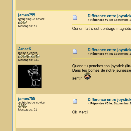
james755
Différence entre joystic
archéologue novice
«
Répondre #3 le:
Septembre 23
Messages: 51
Oui en fait c est centrage magnét
ArnacK
Différence entre joystic
Indiana Jones
«
Répondre #4 le:
Septembre 23
Messages: 331
Quand tu penches ton joystick (lit
Dans les bornes de notre jeunesse ,
sentir
james755
Différence entre joystic
archéologue novice
«
Répondre #5 le:
Septembre 25
Messages: 51
Ok Merci