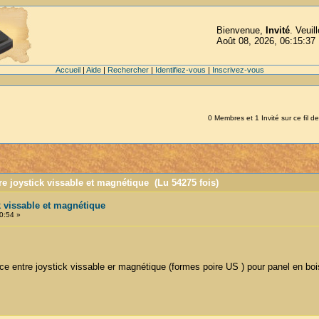
Bienvenue,
Invité
. Veuil
Août 08, 2026, 06:15:37
Accueil
|
Aide
|
Rechercher
|
Identifiez-vous
|
Inscrivez-vous
0 Membres et 1 Invité sur ce fil de
re joystick vissable et magnétique (Lu 54275 fois)
k vissable et magnétique
0:54 »
ence entre joystick vissable er magnétique (formes poire US ) pour panel en bois