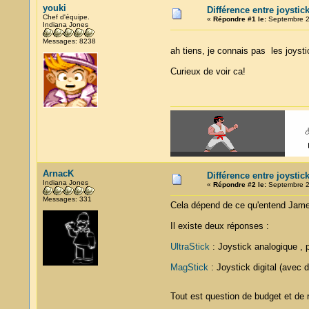
youki
Différence entre joystic
Chef d'équipe.
«
Répondre #1 le:
Septembre 21
Indiana Jones
Messages: 8238
ah tiens, je connais pas les joyst
Curieux de voir ca!
ArnacK
Différence entre joystic
Indiana Jones
«
Répondre #2 le:
Septembre 21
Messages: 331
Cela dépend de ce qu'entend Jame
Il existe deux réponses :
UltraStick
: Joystick analogique , 
MagStick
: Joystick digital (avec
Tout est question de budget et de r