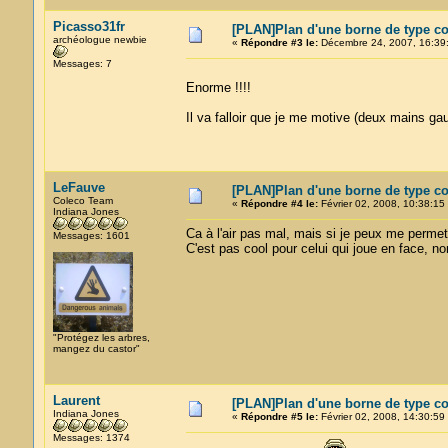
Picasso31fr
[PLAN]Plan d'une borne de type cok
archéologue newbie
«
Répondre #3 le:
Décembre 24, 2007, 16:39
Messages: 7
Enorme !!!!
Il va falloir que je me motive (deux mains gauc
LeFauve
[PLAN]Plan d'une borne de type cok
Coleco Team
«
Répondre #4 le:
Février 02, 2008, 10:38:15
Indiana Jones
Ca à l'air pas mal, mais si je peux me perme
Messages: 1601
C'est pas cool pour celui qui joue en face, no
"Protégez les arbres,
mangez du castor"
Laurent
[PLAN]Plan d'une borne de type cok
Indiana Jones
«
Répondre #5 le:
Février 02, 2008, 14:30:59
Messages: 1374