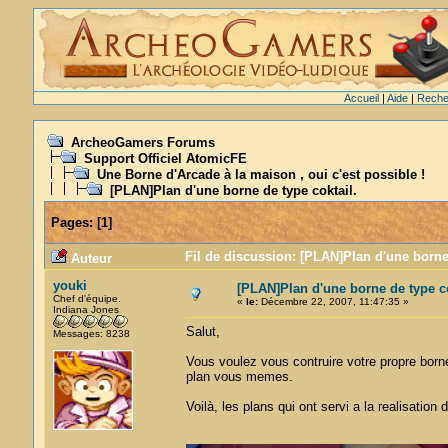
Accueil
|
Aide
|
Reche
ArcheoGamers Forums
Support Officiel AtomicFE
Une Borne d'Arcade à la maison , oui c'est possible !
[PLAN]Plan d'une borne de type coktail.
Pages:
[
1
]
Fil de discussion: [PLAN]Plan d'une borne 
Auteur
youki
[PLAN]Plan d'une borne de type co
Chef d'équipe.
«
le:
Décembre 22, 2007, 11:47:35 »
Indiana Jones
Salut,
Messages: 8238
Vous voulez vous contruire votre propre borne
plan vous memes.
Voilà, les plans qui ont servi a la realisation