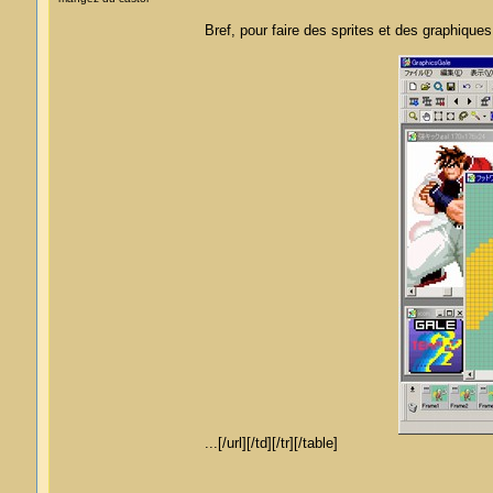
Bref, pour faire des sprites et des graphique
...[/url][/td][/tr][/table]