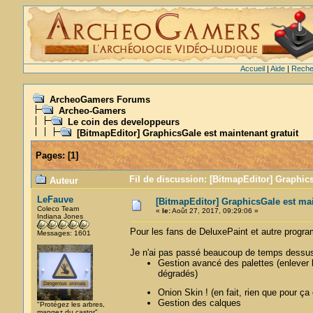
Accueil
|
Aide
|
Reche
ArcheoGamers Forums
Archeo-Gamers
Le coin des developpeurs
[BitmapEditor] GraphicsGale est maintenant gratuit
Pages:
[
1
]
Fil de discussion: [BitmapEditor] Graphics
Auteur
LeFauve
[BitmapEditor] GraphicsGale est mai
Coleco Team
«
le:
Août 27, 2017, 09:29:06 »
Indiana Jones
Pour les fans de DeluxePaint et autre progra
Messages: 1601
Je n'ai pas passé beaucoup de temps dessus ma
Gestion avancé des palettes (enlever le
dégradés)
Onion Skin ! (en fait, rien que pour ç
Gestion des calques
"Protégez les arbres,
mangez du castor"