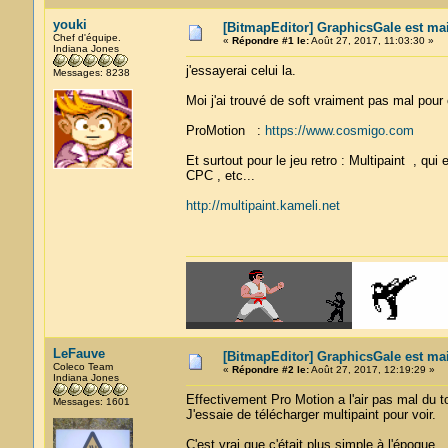
youki
[BitmapEditor] GraphicsGale est mai
Chef d'équipe.
«
Répondre #1 le:
Août 27, 2017, 11:03:30 »
Indiana Jones
j'essayerai celui la.
Messages: 8238
Moi j'ai trouvé de soft vraiment pas mal pour 
ProMotion :
https://www.cosmigo.com
Et surtout pour le jeu retro : Multipaint , q
CPC , etc...
http://multipaint.kameli.net
LeFauve
[BitmapEditor] GraphicsGale est mai
Coleco Team
«
Répondre #2 le:
Août 27, 2017, 12:19:29 »
Indiana Jones
Effectivement Pro Motion a l'air pas mal du tou
Messages: 1601
J'essaie de télécharger multipaint pour voir.
C'est vrai que c'était plus simple à l'époque.