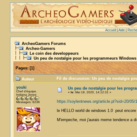
Accueil
|
Aide
|
Reche
ArcheoGamers Forums
Archeo-Gamers
Le coin des developpeurs
Un peu de nostalgie pour les programmeurs Windows
Pages:
[
1
]
Fil de discussion: Un peu de nostalgie p
Auteur
youki
Un peu de nostalgie pour les prog
Chef d'équipe.
«
le:
Mai 19, 2020, 14:12:31 »
Indiana Jones
https://soylentnews.org/article.pl?sid=20/05
Messages: 8238
le HELLO world de windows 1.0 peut encore 
M'empeche, moi j'aurais meme tendence a di