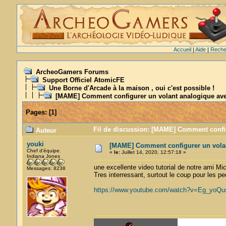
Accueil
|
Aide
|
Reche
ArcheoGamers Forums
Support Officiel AtomicFE
Une Borne d'Arcade à la maison , oui c'est possible !
[MAME] Comment configurer un volant analogique a
Pages:
[
1
]
Fil de discussion: [MAME] Comment confi
Auteur
youki
[MAME] Comment configurer un vola
Chef d'équipe.
«
le:
Juillet 14, 2020, 12:57:18 »
Indiana Jones
une excellente video tutorial de notre ami M
Messages: 8238
Tres interressant, surtout le coup pour les pe
https://www.youtube.com/watch?v=Eg_yoQu