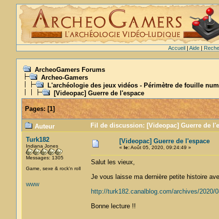
Accueil
|
Aide
|
Reche
ArcheoGamers Forums
Archeo-Gamers
L'archéologie des jeux vidéos - Périmètre de fouille num
[Videopac] Guerre de l'espace
Pages:
[
1
]
Fil de discussion: [Videopac] Guerre de l'
Auteur
Turk182
[Videopac] Guerre de l'espace
Indiana Jones
«
le:
Août 05, 2020, 09:24:49 »
Messages: 1305
Salut les vieux,
Game, sexe & rock'n roll
Je vous laisse ma dernière petite histoire a
WWW
http://turk182.canalblog.com/archives/2020/
Bonne lecture !!