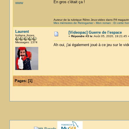
En gros c'était ça !
WWW
Auteur de la rubrique Rétro Jeux-video dans Pif magazi
Mes mémoires de Retrogamer
-
Mon roman : Et cette hor
Laurent
[Videopac] Guerre de l'espace
Indiana Jones
«
Répondre #3 le:
Août 05, 2020, 19:21:45 
Messages: 1374
Ah oui, j'ai également joué à ce jeu sur le vi
Pages:
[
1
]