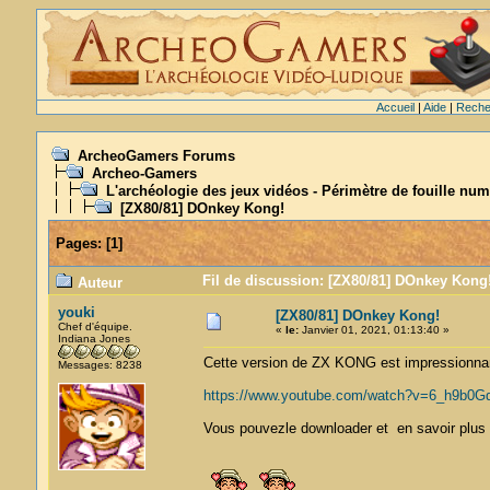
Accueil
|
Aide
|
Reche
ArcheoGamers Forums
Archeo-Gamers
L'archéologie des jeux vidéos - Périmètre de fouille num
[ZX80/81] DOnkey Kong!
Pages:
[
1
]
Fil de discussion: [ZX80/81] DOnkey Kong!
Auteur
youki
[ZX80/81] DOnkey Kong!
Chef d'équipe.
«
le:
Janvier 01, 2021, 01:13:40 »
Indiana Jones
Cette version de ZX KONG est impressionnan
Messages: 8238
https://www.youtube.com/watch?v=6_h9b0G
Vous pouvezle downloader et en savoir plus 