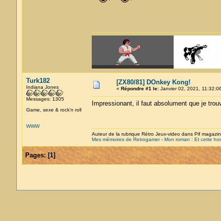
Turk182
[ZX80/81] DOnkey Kong!
Indiana Jones
«
Répondre #1 le:
Janvier 02, 2021, 11:32:0
Messages: 1305
Impressionant, il faut absolument que je tro
Game, sexe & rock'n roll
WWW
Auteur de la rubrique Rétro Jeux-video dans Pif magazi
Mes mémoires de Retrogamer
-
Mon roman : Et cette hor
Pages:
[
1
]