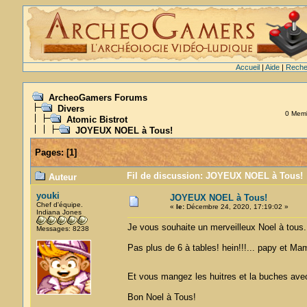
Accueil
|
Aide
|
Reche
ArcheoGamers Forums
Divers
0 Membr
Atomic Bistrot
JOYEUX NOEL à Tous!
Pages:
[
1
]
Fil de discussion: JOYEUX NOEL à Tous! (
Auteur
youki
JOYEUX NOEL à Tous!
Chef d'équipe.
«
le:
Décembre 24, 2020, 17:19:02 »
Indiana Jones
Je vous souhaite un merveilleux Noel à tous..
Messages: 8238
Pas plus de 6 à tables! hein!!!... papy et Mam
Et vous mangez les huitres et la buches avec
Bon Noel à Tous!