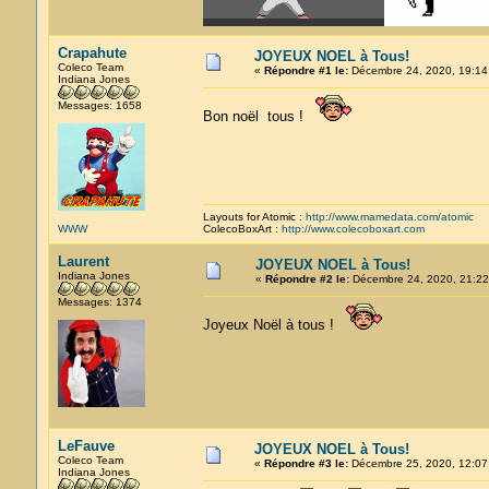
Crapahute
JOYEUX NOEL à Tous!
Coleco Team
«
Répondre #1 le:
Décembre 24, 2020, 19:14
Indiana Jones
Messages: 1658
Bon noël tous !
Layouts for Atomic :
http://www.mamedata.com/atomic
WWW
ColecoBoxArt :
http://www.colecoboxart.com
Laurent
JOYEUX NOEL à Tous!
Indiana Jones
«
Répondre #2 le:
Décembre 24, 2020, 21:22
Messages: 1374
Joyeux Noël à tous !
LeFauve
JOYEUX NOEL à Tous!
Coleco Team
«
Répondre #3 le:
Décembre 25, 2020, 12:07
Indiana Jones