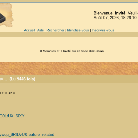
Bienvenue,
Invité
. Veuil
Août 07, 2026, 18:26:10
Accueil
|
Aide
|
Rechercher
|
Identifiez-vous
|
Inscrivez-vous
0 Membres et 1 Invité sur ce fil de discussion.
... (Lu 9446 fois)
.
17:11:46 »
=G0LtUX_6IXY
=ywqu_8RIDvU&feature=related