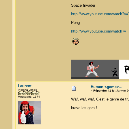
Space Invader :
http://www.youtube.com/watch?v=
Pong
http://www.youtube.com/watch?v
Laurent
Human <game>...
Indiana Jones
«
Répondre #1 le:
Janvier 2
Messages: 1374
Waf, waf, waf, C'est le genre de t
bravo les gars !