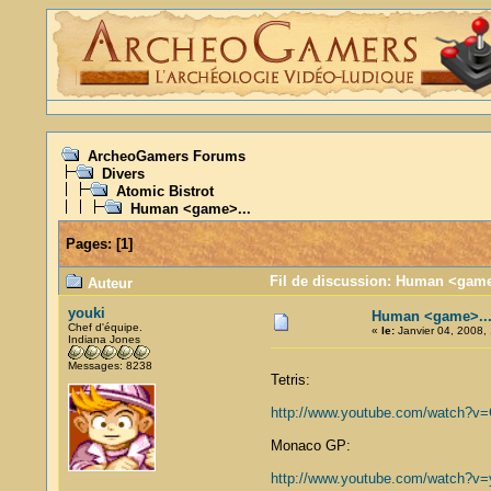
ArcheoGamers Forums
Divers
Atomic Bistrot
Human <game>...
Pages:
[
1
]
Fil de discussion: Human <game>
Auteur
youki
Human <game>..
Chef d'équipe.
«
le:
Janvier 04, 2008, 
Indiana Jones
Messages: 8238
Tetris:
http://www.youtube.com/watch?v
Monaco GP:
http://www.youtube.com/watch?v