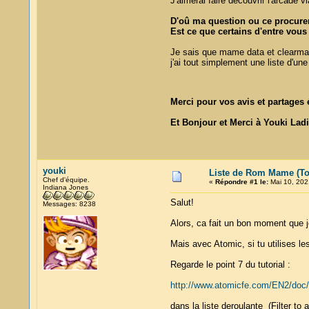
J'aimerai faire découvrir l'arcade 
D'oû ma question ou ce procurer 
Est ce que certains d'entre vous
Je sais que mame data et clearmam
j'ai tout simplement une liste d'un
Merci pour vos avis et partage
Et Bonjour et Merci à Youki Lad
youki
Liste de Rom Mame (Top 
Chef d'équipe.
«
Répondre #1 le:
Mai 10, 202
Indiana Jones
Salut!
Messages: 8238
Alors, ca fait un bon moment que j
Mais avec Atomic, si tu utilises le
Regarde le point 7 du tutorial :
http://www.atomicfe.com/EN2/doc/
dans la liste deroulante (Filter to a