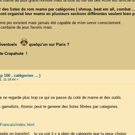
via mame au plus grand nombre mais la liste du full set des ROM est difficile 
des listes de rom mame par catégories ( shmup, beat em all, combat ... )
 ont organisé leur mame en plusieurs sections différentes veulent bien pa
e pro existent mais jamais été capable de m'en servir correctement .
e centaine de jeux favoris mais.
s éventuels
quelqu'un sur Paris ?
ite Crapahute !
100 , catégories ... )
1, 11:18:44 »
e ne regarde plus trop ce qui se passe du coté de mame et des outils.
s gamelists, Atomic peut te generer des listes filtrées par categories.
Francais/index.html
pplie on transfer) , tu va voir il y a plein de categorie que tu peux choisir.