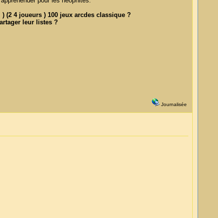
à appréhender pour les néophites.
 (2 4 joueurs ) 100 jeux arcdes classique ?
rtager leur listes ?
Journalisée