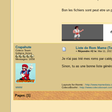
Bon les fichiers sont peut etre un
Crapahute
Liste de Rom Mame (Top 
Coleco Team
«
Répondre #2 le:
Mai 11, 202
Indiana Jones
Je n'ai pas trié mes roms par catégo
Messages: 1658
Sinon, tu as une bonne liste génér
Layouts for Atomic :
http://www.mamedata.
WWW
ColecoBoxArt :
http://www.colecoboxart.co
Pages:
[
1
]