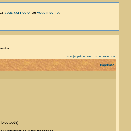
lez
vous connecter
ou
vous inscrire
.
cussion.
« sujet précédent |
| sujet suivant »
Imprimer
 bluetooth)