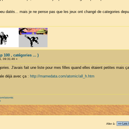
 peu datés... mais je ne pense pas que les jeux ont changé de categories depu
100 , catégories ... )
1, 09:31:46 »
ries. J'avais fait une liste pour mes filles quand elles étaient petites mais ça 
ale déjà avec ça :
http://mamedata.com/atomic/all_h.htm
com/atomic
m
Aller à: