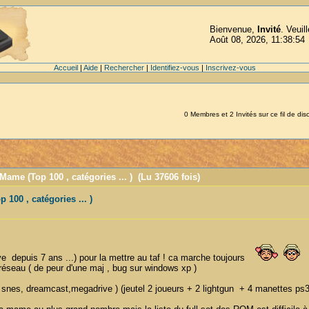
Bienvenue,
Invité
. Veuil
Août 08, 2026, 11:38:54
Accueil
|
Aide
|
Rechercher
|
Identifiez-vous
|
Inscrivez-vous
0 Membres et 2 Invités sur ce fil de dis
Mame (Top 100 , catégories ... ) (Lu 37606 fois)
100 , catégories ... )
ave depuis 7 ans ...) pour la mettre au taf ! ca marche toujours
u réseau ( de peur d'une maj , bug sur windows xp )
nes, dreamcast,megadrive ) (jeutel 2 joueurs + 2 lightgun + 4 manettes ps3