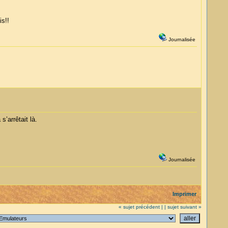
is!!
Journalisée
s’arrêtait là.
Journalisée
Imprimer
« sujet précédent |
| sujet suivant »