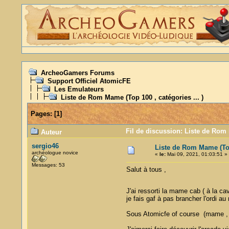
ArcheoGamers Forums
Support Officiel AtomicFE
Les Emulateurs
Liste de Rom Mame (Top 100 , catégories ... )
Pages:
[
1
]
Fil de discussion: Liste de Rom 
Auteur
sergio46
Liste de Rom Mame (Top 
archéologue novice
«
le:
Mai 09, 2021, 01:03:51 »
Messages: 53
Salut à tous ,
J'ai ressorti la mame cab ( à la c
je fais gaf à pas brancher l'ordi a
Sous Atomicfe of course (mame , s