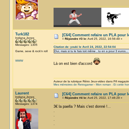
Turk182
[C64] Comment refaire un PLA pour l
Indiana Jones
«
Répondre #3 le:
Avril 25, 2022, 16:56:49 »
Messages: 1305
Citation de: youki le Avril 24, 2022, 22:54:04
Game, sexe & rock'n roll
Oui, mais si tu le fais toit même , tu en a pour 3 euros..
WWW
Là on est bien d'accord
Auteur de la rubrique Rétro Jeux-video dans Pif magazi
Mes mémoires de Retrogamer
-
Mon roman : Et cette hor
Laurent
[C64] Comment refaire un PLA pour l
Indiana Jones
«
Répondre #4 le:
Avril 25, 2022, 17:46:29 »
Messages: 1374
3€ la paella ? Mais c'est donné !...
.
.
.
.
.