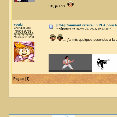
Ok, je sors
youki
[C64] Comment refaire un PLA pour l
Chef d'équipe.
«
Répondre #5 le:
Avril 26, 2022, 19:53:29 »
Indiana Jones
Messages: 8238
... j'ai mis quelques secondes a la
Pages:
[
1
]