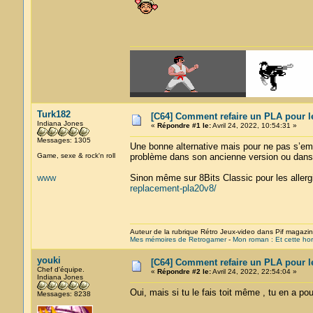
Turk182
[C64] Comment refaire un PLA pour l
Indiana Jones
«
Répondre #1 le:
Avril 24, 2022, 10:54:31 »
Messages: 1305
Une bonne alternative mais pour ne pas s’em
Game, sexe & rock'n roll
problème dans son ancienne version ou dans 
Sinon même sur 8Bits Classic pour les aller
WWW
replacement-pla20v8/
Auteur de la rubrique Rétro Jeux-video dans Pif magazi
Mes mémoires de Retrogamer
-
Mon roman : Et cette hor
youki
[C64] Comment refaire un PLA pour l
Chef d'équipe.
«
Répondre #2 le:
Avril 24, 2022, 22:54:04 »
Indiana Jones
Oui, mais si tu le fais toit même , tu en a po
Messages: 8238