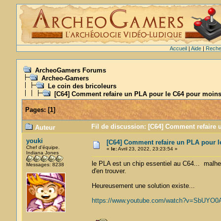
Accueil
|
Aide
|
Reche
ArcheoGamers Forums
Archeo-Gamers
Le coin des bricoleurs
[C64] Comment refaire un PLA pour le C64 pour moins
Pages:
[
1
]
Fil de discussion: [C64] Comment refaire 
Auteur
youki
[C64] Comment refaire un PLA pour l
Chef d'équipe.
«
le:
Avril 23, 2022, 23:23:54 »
Indiana Jones
le PLA est un chip essentiel au C64... malhe
Messages: 8238
d'en trouver.
Heureusement une solution existe...
https://www.youtube.com/watch?v=SbUYO0