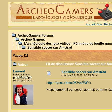
Accueil
|
Aide
|
Reche
ArcheoGamers Forums
Archeo-Gamers
L'archéologie des jeux vidéos - Périmètre de fouille num
Sensible soccer sur Amstrad
Pages:
[
1
]
Fil de discussion: Sensible soccer sur Am
Auteur
Laurent
Sensible soccer sur Amstrad
Indiana Jones
«
le:
Mai 24, 2022, 05:15:26 »
Messages: 1374
https://youtu.be/ot0KHw2WtYk
Franchement il est super bien fait et mme ra