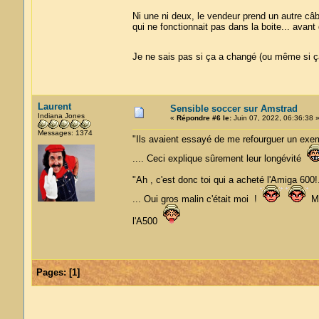
Ni une ni deux, le vendeur prend un autre câbl
qui ne fonctionnait pas dans la boite... avant 
Je ne sais pas si ça a changé (ou même si ça
Laurent
Sensible soccer sur Amstrad
Indiana Jones
«
Répondre #6 le:
Juin 07, 2022, 06:36:38 
Messages: 1374
"Ils avaient essayé de me refourguer un exemp
.... Ceci explique sûrement leur longévité
"Ah , c'est donc toi qui a acheté l'Amiga 600
... Oui gros malin c'était moi !
Ma
l'A500
Pages:
[
1
]