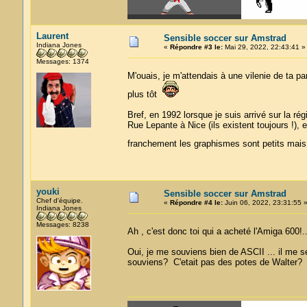
Laurent
Sensible soccer sur Amstrad
Indiana Jones
«
Répondre #3 le:
Mai 29, 2022, 22:43:41 »
Messages: 1374
M'ouais, je m'attendais à une vilenie de ta p
plus tôt
Bref, en 1992 lorsque je suis arrivé sur la ré
Rue Lepante à Nice (ils existent toujours !), 
franchement les graphismes sont petits mais 
youki
Sensible soccer sur Amstrad
Chef d'équipe.
«
Répondre #4 le:
Juin 06, 2022, 23:31:55 
Indiana Jones
Messages: 8238
Ah , c'est donc toi qui a acheté l'Amiga 600!
Oui, je me souviens bien de ASCII ... il me 
souviens? C'etait pas des potes de Walter?