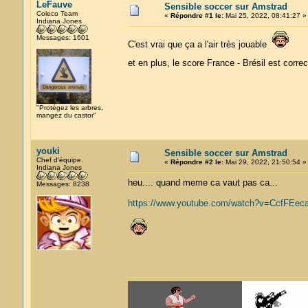
LeFauve
Sensible soccer sur Amstrad
Coleco Team
«
Répondre #1 le:
Mai 25, 2022, 08:41:27 »
Indiana Jones
Messages: 1601
C'est vrai que ça a l'air très jouable
et en plus, le score France - Brésil est corre
"Protégez les arbres,
mangez du castor"
youki
Sensible soccer sur Amstrad
Chef d'équipe.
«
Répondre #2 le:
Mai 29, 2022, 21:50:54 »
Indiana Jones
heu.... quand meme ca vaut pas ca...
Messages: 8238
https://www.youtube.com/watch?v=CcfFEec