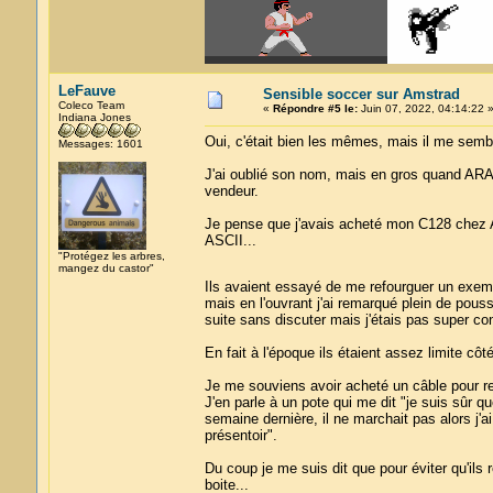
LeFauve
Sensible soccer sur Amstrad
Coleco Team
«
Répondre #5 le:
Juin 07, 2022, 04:14:22 
Indiana Jones
Oui, c'était bien les mêmes, mais il me semb
Messages: 1601
J'ai oublié son nom, mais en gros quand ARAL 
vendeur.
Je pense que j'avais acheté mon C128 chez A
ASCII...
"Protégez les arbres,
mangez du castor"
Ils avaient essayé de me refourguer un exempl
mais en l'ouvrant j'ai remarqué plein de pous
suite sans discuter mais j'étais pas super con
En fait à l'époque ils étaient assez limite côté
Je me souviens avoir acheté un câble pour rel
J'en parle à un pote qui me dit "je suis sûr 
semaine dernière, il ne marchait pas alors j'ai
présentoir".
Du coup je me suis dit que pour éviter qu'ils 
boite...