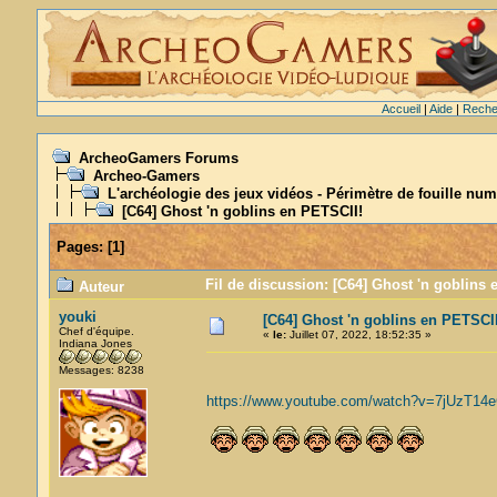
Accueil
|
Aide
|
Reche
ArcheoGamers Forums
Archeo-Gamers
L'archéologie des jeux vidéos - Périmètre de fouille num
[C64] Ghost 'n goblins en PETSCII!
Pages:
[
1
]
Fil de discussion: [C64] Ghost 'n goblins 
Auteur
youki
[C64] Ghost 'n goblins en PETSCII
Chef d'équipe.
«
le:
Juillet 07, 2022, 18:52:35 »
Indiana Jones
Messages: 8238
https://www.youtube.com/watch?v=7jUzT1