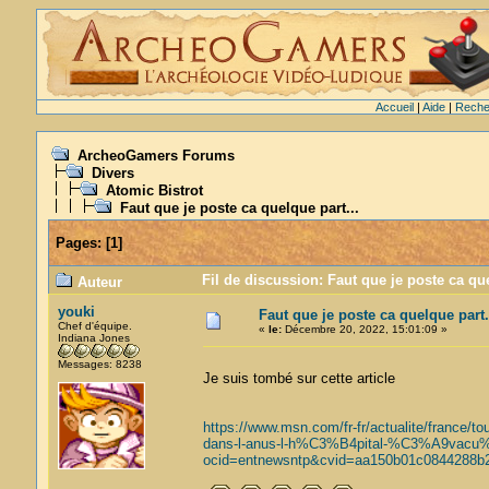
Accueil
|
Aide
|
Reche
ArcheoGamers Forums
Divers
Atomic Bistrot
Faut que je poste ca quelque part...
Pages:
[
1
]
Fil de discussion: Faut que je poste ca que
Auteur
youki
Faut que je poste ca quelque part.
Chef d'équipe.
«
le:
Décembre 20, 2022, 15:01:09 »
Indiana Jones
Messages: 8238
Je suis tombé sur cette article
https://www.msn.com/fr-fr/actualite/fran
dans-l-anus-l-h%C3%B4pital-%C3%A9vacu
ocid=entnewsntp&cvid=aa150b01c0844288b