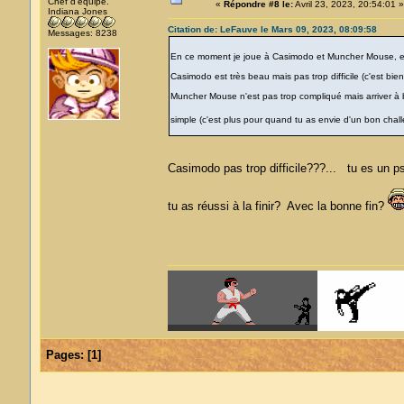
Chef d'équipe.
«
Répondre #8 le:
Avril 23, 2023, 20:54:01 »
Indiana Jones
Citation de: LeFauve le Mars 09, 2023, 08:09:58
Messages: 8238
En ce moment je joue à Casimodo et Muncher Mouse, e
Casimodo est très beau mais pas trop difficile (c'est bi
Muncher Mouse n'est pas trop compliqué mais arriver à 
simple (c'est plus pour quand tu as envie d'un bon cha
Casimodo pas trop difficile???... tu es un 
tu as réussi à la finir? Avec la bonne fin?
Pages:
[
1
]