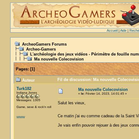
Accueil
|
Aide
|
Reche
ArcheoGamers Forums
Archeo-Gamers
L'archéologie des jeux vidéos - Périmètre de fouille num
Ma nouvelle Colecovision
Pages:
[
1
]
Fil de discussion: Ma nouvelle Colecovisi
Auteur
Turk182
Ma nouvelle Colecovision
Indiana Jones
«
le:
Février 14, 2023, 14:01:45 »
Messages: 1305
Salut les vieux,
Game, sexe & rock'n roll
Ce matin j'ai eu comme cadeau de la Saint V
WWW
Je vais enfin pouvoir rejouer à des jeux co