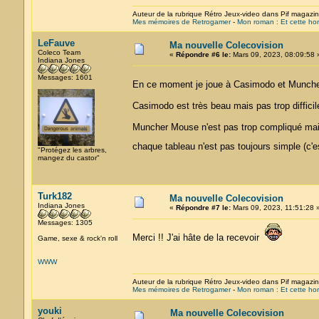
Auteur de la rubrique Rétro Jeux-video dans Pif magazi
Mes mémoires de Retrogamer
-
Mon roman : Et cette hor
LeFauve
Ma nouvelle Colecovision
Coleco Team
«
Répondre #6 le:
Mars 09, 2023, 08:09:58 
Indiana Jones
Messages: 1601
En ce moment je joue à Casimodo et Munch
Casimodo est très beau mais pas trop difficil
Muncher Mouse n'est pas trop compliqué mais
chaque tableau n'est pas toujours simple (c'
"Protégez les arbres,
mangez du castor"
Turk182
Ma nouvelle Colecovision
Indiana Jones
«
Répondre #7 le:
Mars 09, 2023, 11:51:28 
Messages: 1305
Merci !! J'ai hâte de la recevoir
Game, sexe & rock'n roll
WWW
Auteur de la rubrique Rétro Jeux-video dans Pif magazi
Mes mémoires de Retrogamer
-
Mon roman : Et cette hor
youki
Ma nouvelle Colecovision