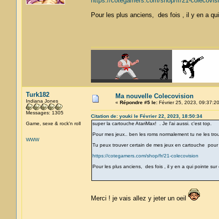
https://cotegamers.com/shop/fr/21-colecovis
Pour les plus anciens, des fois , il y en a qui
Turk182
Ma nouvelle Colecovision
Indiana Jones
«
Répondre #5 le:
Février 25, 2023, 09:37:20
Messages: 1305
Citation de: youki le Février 22, 2023, 18:50:34
Game, sexe & rock'n roll
super la cartouche AtariMax! . Je l'ai aussi. c'est top.
Pour mes jeux.. ben les roms normalement tu ne les trou
WWW
Tu peux trouver certain de mes jeux en cartouche pour le
https://cotegamers.com/shop/fr/21-colecovision
Pour les plus anciens, des fois , il y en a qui pointe sur
Merci ! je vais allez y jeter un oeil