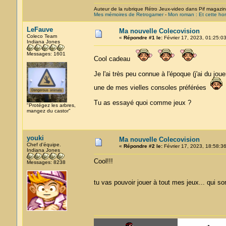
Auteur de la rubrique Rétro Jeux-video dans Pif magazi
Mes mémoires de Retrogamer
-
Mon roman : Et cette hor
LeFauve
Ma nouvelle Colecovision
Coleco Team
«
Répondre #1 le:
Février 17, 2023, 01:25:03
Indiana Jones
Messages: 1601
Cool cadeau
Je l'ai très peu connue à l'époque (j'ai du jo
une de mes vielles consoles préférées
Tu as essayé quoi comme jeux ?
"Protégez les arbres,
mangez du castor"
youki
Ma nouvelle Colecovision
Chef d'équipe.
«
Répondre #2 le:
Février 17, 2023, 18:58:36
Indiana Jones
Cool!!!
Messages: 8238
tu vas pouvoir jouer à tout mes jeux... qui so