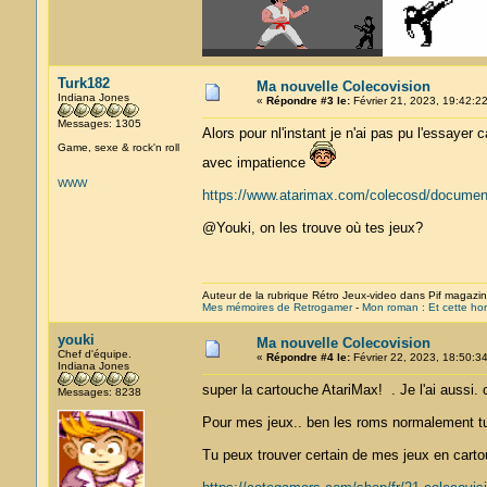
Turk182
Ma nouvelle Colecovision
Indiana Jones
«
Répondre #3 le:
Février 21, 2023, 19:42:22
Messages: 1305
Alors pour nl'instant je n'ai pas pu l'essayer 
Game, sexe & rock'n roll
avec impatience
WWW
https://www.atarimax.com/colecosd/document
@Youki, on les trouve où tes jeux?
Auteur de la rubrique Rétro Jeux-video dans Pif magazi
Mes mémoires de Retrogamer
-
Mon roman : Et cette hor
youki
Ma nouvelle Colecovision
Chef d'équipe.
«
Répondre #4 le:
Février 22, 2023, 18:50:34
Indiana Jones
super la cartouche AtariMax! . Je l'ai aussi. c
Messages: 8238
Pour mes jeux.. ben les roms normalement tu 
Tu peux trouver certain de mes jeux en cartou