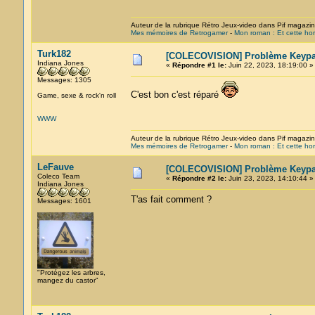
Auteur de la rubrique Rétro Jeux-video dans Pif magazi
Mes mémoires de Retrogamer
-
Mon roman : Et cette hor
Turk182
[COLECOVISION] Problème Keyp
Indiana Jones
«
Répondre #1 le:
Juin 22, 2023, 18:19:00 »
Messages: 1305
C'est bon c'est réparé
Game, sexe & rock'n roll
WWW
Auteur de la rubrique Rétro Jeux-video dans Pif magazi
Mes mémoires de Retrogamer
-
Mon roman : Et cette hor
LeFauve
[COLECOVISION] Problème Keyp
Coleco Team
«
Répondre #2 le:
Juin 23, 2023, 14:10:44 »
Indiana Jones
T'as fait comment ?
Messages: 1601
"Protégez les arbres,
mangez du castor"