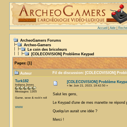
Accueil
|
Aide
|
Reche
ArcheoGamers Forums
Archeo-Gamers
Le coin des bricoleurs
[COLECOVISION] Problème Keypad
Pages:
[
1
]
Fil de discussion: [COLECOVISION] Probl
Auteur
Turk182
[COLECOVISION] Problème Keyp
Indiana Jones
«
le:
Juin 21, 2023, 19:42:50 »
Messages: 1305
Salut les gens,
Game, sexe & rock'n roll
Le Keypad d'une de mes manette ne répond plu
WWW
Quelqu'un aurait une idée ?
Merci !