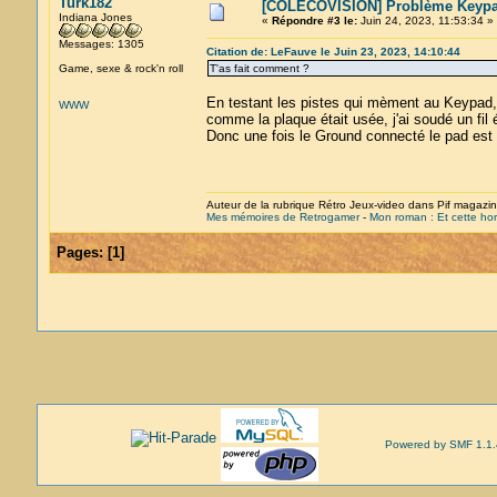
Turk182
[COLECOVISION] Problème Keyp
Indiana Jones
«
Répondre #3 le:
Juin 24, 2023, 11:53:34 »
Messages: 1305
Citation de: LeFauve le Juin 23, 2023, 14:10:44
Game, sexe & rock'n roll
T'as fait comment ?
En testant les pistes qui mèment au Keypad,
WWW
comme la plaque était usée, j'ai soudé un fil é
Donc une fois le Ground connecté le pad est 
Auteur de la rubrique Rétro Jeux-video dans Pif magazi
Mes mémoires de Retrogamer
-
Mon roman : Et cette hor
Pages:
[
1
]
Powered by SMF 1.1.