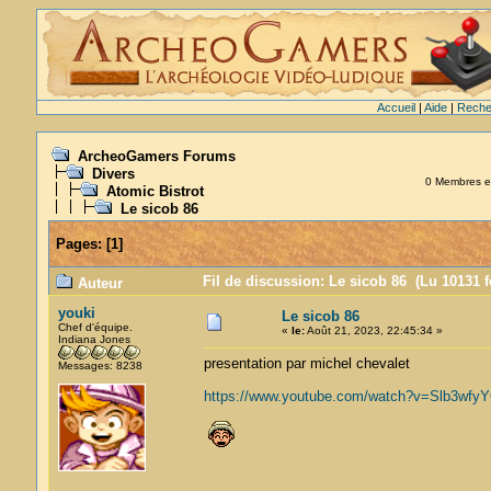
Accueil
|
Aide
|
Reche
ArcheoGamers Forums
Divers
0 Membres et 
Atomic Bistrot
Le sicob 86
Pages:
[
1
]
Fil de discussion: Le sicob 86 (Lu 10131 f
Auteur
youki
Le sicob 86
Chef d'équipe.
«
le:
Août 21, 2023, 22:45:34 »
Indiana Jones
presentation par michel chevalet
Messages: 8238
https://www.youtube.com/watch?v=Slb3wfy