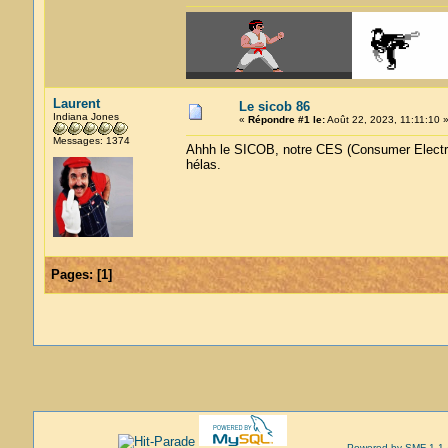
Laurent
Le sicob 86
Indiana Jones
«
Répondre #1 le:
Août 22, 2023, 11:11:10 
Messages: 1374
Ahhh le SICOB, notre CES (Consumer Electro
hélas.
Pages:
[
1
]
Powered by SMF 1.1.