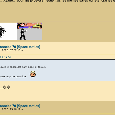
.. bizarre.. pourtant je devais frequentais les memes salles ou fete foraines 
années 70 [Space tactics]
 2023, 07:52:13 »
 22:49:04
t avec le cassoulet dont parle le_fauve?
poser trop de question...
...😉😁
années 70 [Space tactics]
 2023, 13:16:12 »