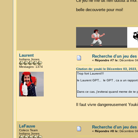
Ce jeu ne me dit rien dutout a moi.
belle decouverte pour moi!
Laurent
Recherche d'un jeu des 
Indiana Jones
«
Répondre #7 le:
Décembre 04,
Messages: 1374
Citation de: youki le Décembre 03, 2023,
Trop fort Laurent!!!
le Laurent GPT... le GPT , ca a un rappor
Dans ce cas, j'eviterai quand meme de te 
Il faut vivre dangereusement Youki
LeFauve
Recherche d'un jeu des 
Coleco Team
«
Répondre #8 le:
Décembre 04,
Indiana Jones