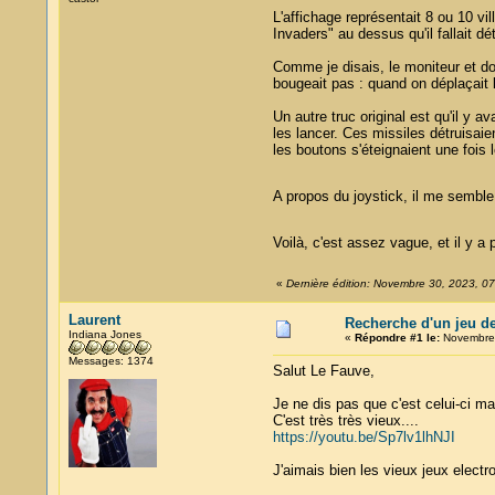
L'affichage représentait 8 ou 10 
Invaders" au dessus qu'il fallait dé
Comme je disais, le moniteur et don
bougeait pas : quand on déplaçait le 
Un autre truc original est qu'il y a
les lancer. Ces missiles détruisaie
les boutons s'éteignaient une fois l
A propos du joystick, il me semble
Voilà, c'est assez vague, et il y 
«
Dernière édition: Novembre 30, 2023, 0
Laurent
Recherche d'un jeu d
Indiana Jones
«
Répondre #1 le:
Novembre 
Messages: 1374
Salut Le Fauve,
Je ne dis pas que c'est celui-ci ma
C'est très très vieux....
https://youtu.be/Sp7lv1lhNJI
J'aimais bien les vieux jeux elect