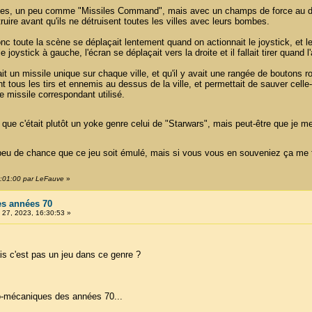
villes, un peu comme "Missiles Command", mais avec un champs de force au 
truire avant qu'ils ne détruisent toutes les villes avec leurs bombes.
c toute la scène se déplaçait lentement quand on actionnait le joystick, et le v
joystick à gauche, l'écran se déplaçait vers la droite et il fallait tirer quand l
vait un missile unique sur chaque ville, et qu'il y avait une rangée de boutons 
nt tous les tirs et ennemis au dessus de la ville, et permettait de sauver cell
e missile correspondant utilisé.
 que c'était plutôt un yoke genre celui de "Starwars", mais peut-être que je m
a peu de chance que ce jeu soit émulé, mais si vous vous en souveniez ça me 
7:01:00 par LeFauve
»
es années 70
27, 2023, 16:30:53 »
is c'est pas un jeu dans ce genre ?
ro-mécaniques des années 70...