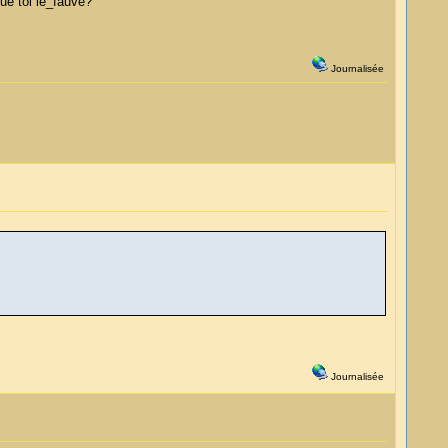
que toi le_fauve?
Journalisée
Journalisée