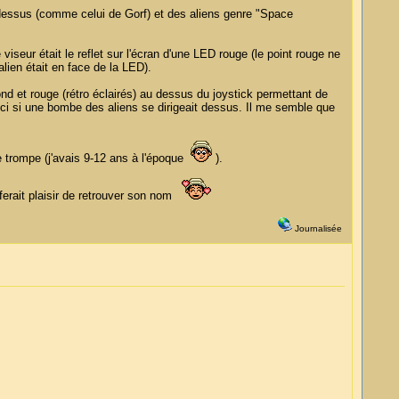
dessus (comme celui de Gorf) et des aliens genre "Space
iseur était le reflet sur l'écran d'une LED rouge (le point rouge ne
'alien était en face de la LED).
rond et rouge (rétro éclairés) au dessus du joystick permettant de
e-ci si une bombe des aliens se dirigeait dessus. Il me semble que
e trompe (j'avais 9-12 ans à l'époque
).
ferait plaisir de retrouver son nom
Journalisée