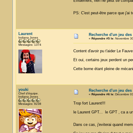
Evidement, rien ne peut se compa
PS: C'est peut-être parce que j'ai
Laurent
Recherche d'un jeu des 
Indiana Jones
«
Répondre #5 le:
Novembre 30,
Messages: 1374
Content d'avoir pu t'aider Le Fau
Et oui, certains jeux perdent un pe
Cette borne étant pleine de mécanism
youki
Recherche d'un jeu des 
Chef d'équipe.
«
Répondre #6 le:
Décembre 03,
Indiana Jones
Trop fort Laurent!!!
Messages: 8238
le Laurent GPT... le GPT , ca a u
Dans ce cas, j'eviterai quand mem