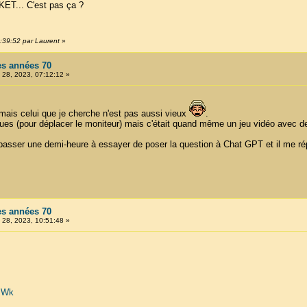
CKET... C'est pas ça ?
:39:52 par Laurent
»
es années 70
28, 2023, 07:12:12 »
mais celui que je cherche n'est pas aussi vieux
.
ques (pour déplacer le moniteur) mais c'était quand même un jeu vidéo avec des
passer une demi-heure à essayer de poser la question à Chat GPT et il me répo
es années 70
28, 2023, 10:51:48 »
YIWk