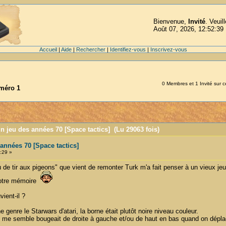
Bienvenue,
Invité
. Veuil
Août 07, 2026, 12:52:39
Accueil
|
Aide
|
Rechercher
|
Identifiez-vous
|
Inscrivez-vous
0 Membres et 1 Invité sur ce
uméro 1
n jeu des années 70 [Space tactics] (Lu 29063 fois)
années 70 [Space tactics]
:29 »
u de tir aux pigeons" que vient de remonter Turk m'a fait penser à un vieux je
 votre mémoire
vient-il ?
 genre le Starwars d'atari, la borne était plutôt noire niveau couleur.
 il me semble bougeait de droite à gauche et/ou de haut en bas quand on déplaç