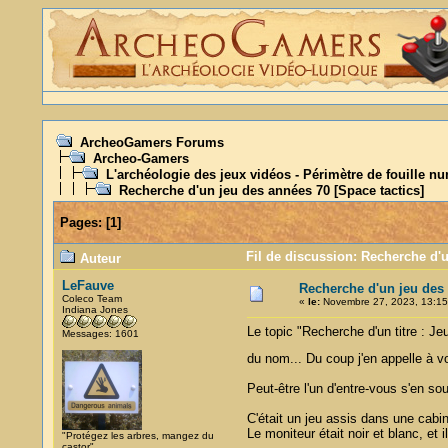
ArcheoGamers Forums
Archeo-Gamers
L'archéologie des jeux vidéos - Périmètre de fouille n
Recherche d'un jeu des années 70 [Space tactics]
Pages:
[
1
]
Fil de discussion: Recherche d'u
Auteur
LeFauve
Recherche d'un jeu des 
Coleco Team
«
le:
Novembre 27, 2023, 13:15
Indiana Jones
Le topic "Recherche d'un titre : Je
Messages: 1601
du nom... Du coup j'en appelle à
Peut-être l'un d'entre-vous s'en sou
C'était un jeu assis dans une cabine
Le moniteur était noir et blanc, et
"Protégez les arbres, mangez du
castor"