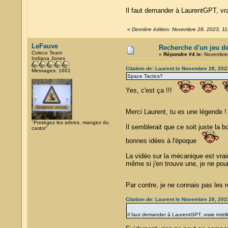
Il faut demander à LaurentGPT, vra
«
Dernière édition: Novembre 28, 2023, 11
LeFauve
Recherche d'un jeu d
Coleco Team
«
Répondre #4 le:
Novembre 
Indiana Jones
Citation de: Laurent le Novembre 28, 202
Messages: 1601
Space Tactics?
Yes, c'est ça !!!
Merci Laurent, tu es une légende 
"Protégez les arbres, mangez du
Il semblerait que ce soit juste la b
castor"
bonnes idées à l'époque
La vidéo sur la mécanique est vra
même si j'en trouve une, je ne pour
Par contre, je ne connais pas les 
Citation de: Laurent le Novembre 28, 202
Il faut demander à LaurentGPT, vraie intel