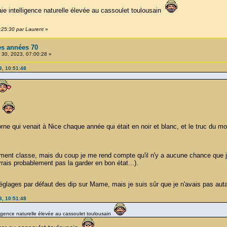
ie intelligence naturelle élevée au cassoulet toulousain
:25:30 par Laurent
»
es années 70
30, 2023, 07:00:28 »
3, 10:51:48
!
orne qui venait à Nice chaque année qui était en noir et blanc, et le truc du mo
iment classe, mais du coup je me rend compte qu'il n'y a aucune chance que j
rais probablement pas la garder en bon état...).
réglages par défaut des dip sur Mame, mais je suis sûr que je n'avais pas aut
3, 10:51:48
ligence naturelle élevée au cassoulet toulousain