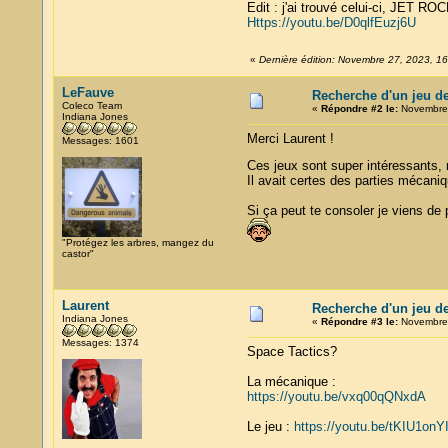
Edit : j'ai trouvé celui-ci, JET RO
Https://youtu.be/D0qlfEuzj6U
«
Dernière édition: Novembre 27, 2023, 16
LeFauve
Recherche d'un jeu d
Coleco Team
«
Répondre #2 le:
Novembre 
Indiana Jones
Merci Laurent !
Messages: 1601
Ces jeux sont super intéressants, 
Il avait certes des parties mécani
Si ça peut te consoler je viens de 
"Protégez les arbres, mangez du
castor"
Laurent
Recherche d'un jeu d
Indiana Jones
«
Répondre #3 le:
Novembre 
Messages: 1374
Space Tactics?
La mécanique :
https://youtu.be/vxq00qQNxdA
Le jeu :
https://youtu.be/tKIU1on