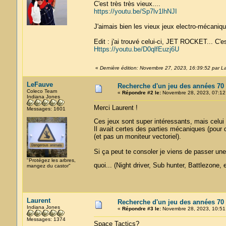
C'est très très vieux....
https://youtu.be/Sp7lv1lhNJI
J'aimais bien les vieux jeux electro-mécaniq
Edit : j'ai trouvé celui-ci, JET ROCKET... C'e
Https://youtu.be/D0qlfEuzj6U
«
Dernière édition: Novembre 27, 2023, 16:39:52 par L
LeFauve
Recherche d'un jeu des années 70
Coleco Team
«
Répondre #2 le:
Novembre 28, 2023, 07:12
Indiana Jones
Merci Laurent !
Messages: 1601
Ces jeux sont super intéressants, mais celui
Il avait certes des parties mécaniques (pour 
(et pas un moniteur vectoriel).
Si ça peut te consoler je viens de passer un
"Protégez les arbres,
quoi... (Night driver, Sub hunter, Battlezone, 
mangez du castor"
Laurent
Recherche d'un jeu des années 70
Indiana Jones
«
Répondre #3 le:
Novembre 28, 2023, 10:51
Messages: 1374
Space Tactics?