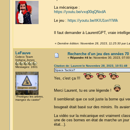
La mécanique :
https://youtu.be/vxq00qQNxdA
Le jeu :
https://youtu.be/tKIU1onYIWk
Il faut demander à LaurentGPT, vraie intelli
«
Dernière édition: Novembre 28, 2023, 11:25:30 par L
LeFauve
Recherche d'un jeu des années 70
Coleco Team
«
Répondre #4 le:
Novembre 30, 2023, 07:00
Indiana Jones
Citation de: Laurent le Novembre 28, 2023, 10:51:48
Messages: 1601
Space Tactics?
Yes, c'est ça !!!
Merci Laurent, tu es une légende !
"Protégez les arbres,
Il semblerait que ce soit juste la borne qui ve
mangez du castor"
bougeait était basé sur des miroirs. Ils avai
La vidéo sur la mécanique est vraiment clas
une de ces bornes en état de marche un jour 
état...).