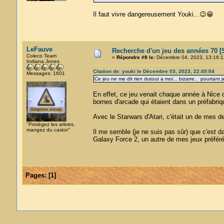
Il faut vivre dangereusement Youki...😉😁
LeFauve
Recherche d'un jeu des années 70 [S
Coleco Team
«
Répondre #8 le:
Décembre 04, 2023, 13:16:1
Indiana Jones
Citation de: youki le Décembre 03, 2023, 22:49:04
Messages: 1601
Ce jeu ne me dit rien dutout a moi... bizarre.. pourtant 
En effet, ce jeu venait chaque année à Nice d
bornes d'arcade qui étaient dans un préfabriqué
Avec le Starwars d'Atari, c'était un de mes 
"Protégez les arbres,
mangez du castor"
Il me semble (je ne suis pas sûr) que c'est d
Galaxy Force 2, un autre de mes jeux préfér
Pages:
[
1
]