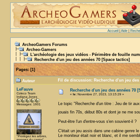
Accueil
|
Aide
|
Reche
ArcheoGamers Forums
Archeo-Gamers
L'archéologie des jeux vidéos - Périmètre de fouille num
Recherche d'un jeu des années 70 [Space tactics]
Pages:
[
1
]
Fil de discussion: Recherche d'un jeu des 
Auteur
LeFauve
Recherche d'un jeu des années 70 [S
Coleco Team
«
le:
Novembre 27, 2023, 13:15:29 »
Indiana Jones
Le topic "Recherche d'un titre : Jeu de tir au
Messages: 1601
jouais fin 70s, début 80s et dont je ne me s
Peut-être l'un d'entre-vous s'en souvient-il ?
C'était un jeu assis dans une cabine genre le S
Le moniteur était noir et blanc, et il me semb
"Protégez les arbres,
mangez du castor"