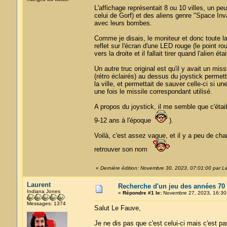
L'affichage représentait 8 ou 10 villes, u
celui de Gorf) et des aliens genre "Space Invad
avec leurs bombes.
Comme je disais, le moniteur et donc toute la 
reflet sur l'écran d'une LED rouge (le point r
vers la droite et il fallait tirer quand l'alien é
Un autre truc original est qu'il y avait un mis
(rétro éclairés) au dessus du joystick permet
la ville, et permettait de sauver celle-ci si 
une fois le missile correspondant utilisé.
A propos du joystick, il me semble que c'étai
9-12 ans à l'époque
).
Voilà, c'est assez vague, et il y a peu de ch
retrouver son nom
«
Dernière édition: Novembre 30, 2023, 07:01:00 par 
Laurent
Recherche d'un jeu des années 70
Indiana Jones
«
Répondre #1 le:
Novembre 27, 2023, 16:30
Messages: 1374
Salut Le Fauve,
Je ne dis pas que c'est celui-ci mais c'est p