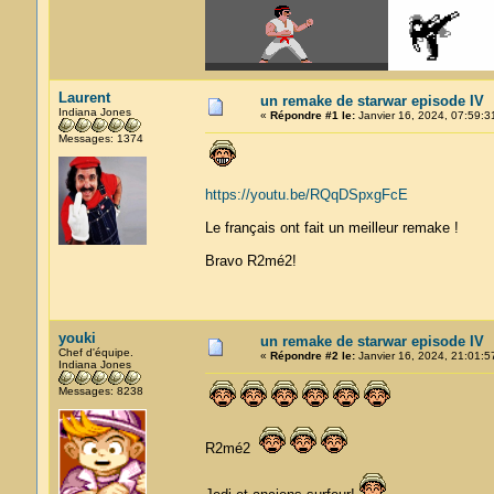
Laurent
un remake de starwar episode IV
Indiana Jones
«
Répondre #1 le:
Janvier 16, 2024, 07:59:3
Messages: 1374
https://youtu.be/RQqDSpxgFcE
Le français ont fait un meilleur remake !
Bravo R2mé2!
youki
un remake de starwar episode IV
Chef d'équipe.
«
Répondre #2 le:
Janvier 16, 2024, 21:01:5
Indiana Jones
Messages: 8238
R2mé2