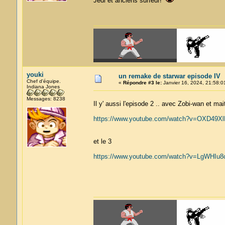
Jedi et anciens surfeur!
youki
un remake de starwar episode IV
Chef d'équipe.
«
Répondre #3 le:
Janvier 16, 2024, 21:58:0
Indiana Jones
Messages: 8238
Il y' aussi l'episode 2 .. avec Zobi-wan et ma
https://www.youtube.com/watch?v=OXD49X
et le 3
https://www.youtube.com/watch?v=LgWHIu8