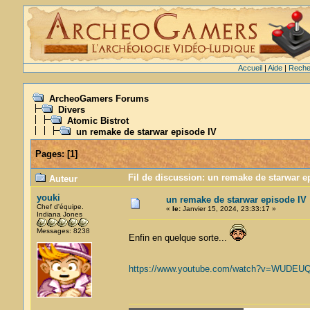
Accueil
|
Aide
|
Reche
ArcheoGamers Forums
Divers
Atomic Bistrot
un remake de starwar episode IV
Pages:
[
1
]
Fil de discussion: un remake de starwar e
Auteur
youki
un remake de starwar episode IV
Chef d'équipe.
«
le:
Janvier 15, 2024, 23:33:17 »
Indiana Jones
Messages: 8238
Enfin en quelque sorte...
https://www.youtube.com/watch?v=WUDE