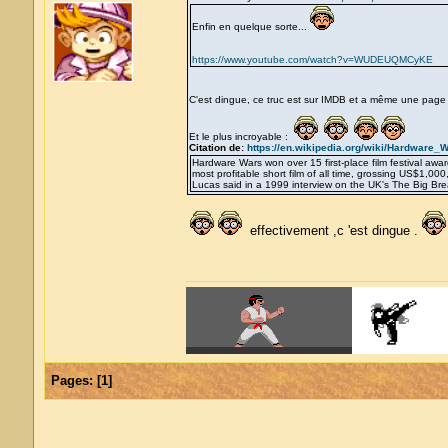
Enfin en quelque sorte...
https://www.youtube.com/watch?v=WUDEUQMCyKE
C'est dingue, ce truc est sur IMDB et a même une page
Et le plus incroyable :
Citation de:
https://en.wikipedia.org/wiki/Hardware_
Hardware Wars won over 15 first-place film festival awar
most profitable short film of all time, grossing US$1,00
Lucas said in a 1999 interview on the UK's The Big Bre
effectivement ,c 'est dingue .
Pages:
[
1
]