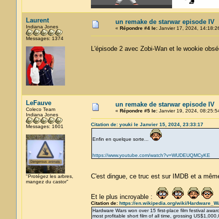
Laurent
un remake de starwar episode IV
Indiana Jones
«
Répondre #4 le:
Janvier 17, 2024, 14:18:2
Messages: 1374
L'épisode 2 avec Zobi-Wan et le wookie obs
LeFauve
un remake de starwar episode IV
Coleco Team
«
Répondre #5 le:
Janvier 19, 2024, 08:25:5
Indiana Jones
Citation de: youki le Janvier 15, 2024, 23:33:17
Messages: 1601
Enfin en quelque sorte...
https://www.youtube.com/watch?v=WUDEUQMCyKE
C'est dingue, ce truc est sur IMDB et a mê
"Protégez les arbres,
mangez du castor"
Et le plus incroyable :
Citation de:
https://en.wikipedia.org/wiki/Hardware_W
Hardware Wars won over 15 first-place film festival award
most profitable short film of all time, grossing US$1,000