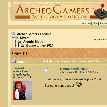
Accueil
|
Aide
|
Reche
ArcheoGamers Forums
Divers
0 Membres e
Atomic Bistrot
Bonne année 2024
Pages:
[
1
]
Fil de discussion: Bonne année 2024 (Lu 1
Auteur
Laurent
Bonne année 2024
Indiana Jones
«
le:
Janvier 01, 2024, 07:03:56 »
Messages: 1374
Bons nénés, meilleurs noeuds pour 2024.
Sur ce je pars bosse!