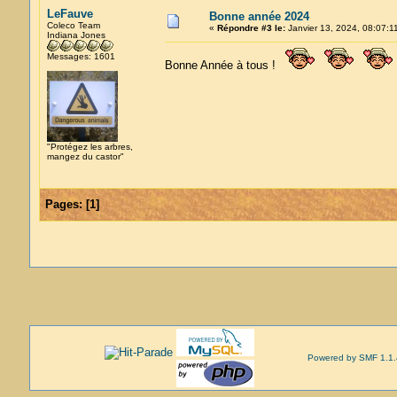
LeFauve
Bonne année 2024
Coleco Team
«
Répondre #3 le:
Janvier 13, 2024, 08:07:1
Indiana Jones
Messages: 1601
Bonne Année à tous !
"Protégez les arbres,
mangez du castor"
Pages:
[
1
]
Powered by SMF 1.1.