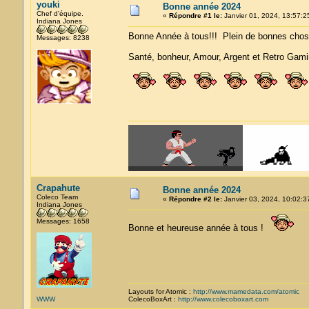
youki
Bonne année 2024
Chef d'équipe.
«
Répondre #1 le:
Janvier 01, 2024, 13:57:2
Indiana Jones
Bonne Année à tous!!! Plein de bonnes chos
Messages: 8238
Santé, bonheur, Amour, Argent et Retro Gami
Crapahute
Bonne année 2024
Coleco Team
«
Répondre #2 le:
Janvier 03, 2024, 10:02:3
Indiana Jones
Messages: 1658
Bonne et heureuse année à tous !
Layouts for Atomic :
http://www.mamedata.com/atomic
WWW
ColecoBoxArt :
http://www.colecoboxart.com