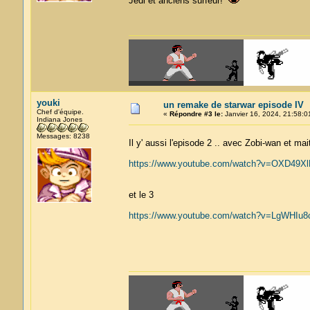
Jedi et anciens surfeur!
youki
un remake de starwar episode IV
Chef d'équipe.
«
Répondre #3 le:
Janvier 16, 2024, 21:58:0
Indiana Jones
Messages: 8238
Il y' aussi l'episode 2 .. avec Zobi-wan et ma
https://www.youtube.com/watch?v=OXD49X
et le 3
https://www.youtube.com/watch?v=LgWHIu8