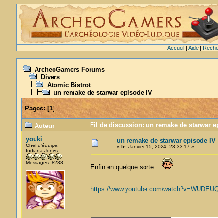
Accueil
|
Aide
|
Reche
ArcheoGamers Forums
Divers
Atomic Bistrot
un remake de starwar episode IV
Pages:
[
1
]
Fil de discussion: un remake de starwar e
Auteur
youki
un remake de starwar episode IV
Chef d'équipe.
«
le:
Janvier 15, 2024, 23:33:17 »
Indiana Jones
Messages: 8238
Enfin en quelque sorte...
https://www.youtube.com/watch?v=WUDE