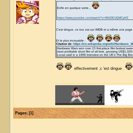
Enfin en quelque sorte...
https://www.youtube.com/watch?v=WUDEUQMCyKE
C'est dingue, ce truc est sur IMDB et a même une page
Et le plus incroyable :
Citation de:
https://en.wikipedia.org/wiki/Hardware_
Hardware Wars won over 15 first-place film festival awar
most profitable short film of all time, grossing US$1,00
Lucas said in a 1999 interview on the UK's The Big Bre
effectivement ,c 'est dingue .
Pages:
[
1
]