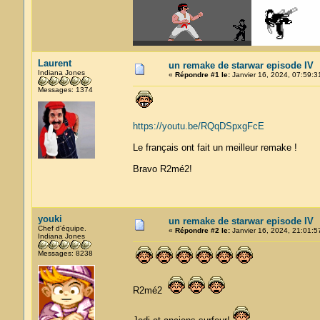
Laurent
un remake de starwar episode IV
Indiana Jones
«
Répondre #1 le:
Janvier 16, 2024, 07:59:3
Messages: 1374
https://youtu.be/RQqDSpxgFcE
Le français ont fait un meilleur remake !
Bravo R2mé2!
youki
un remake de starwar episode IV
Chef d'équipe.
«
Répondre #2 le:
Janvier 16, 2024, 21:01:5
Indiana Jones
Messages: 8238
R2mé2