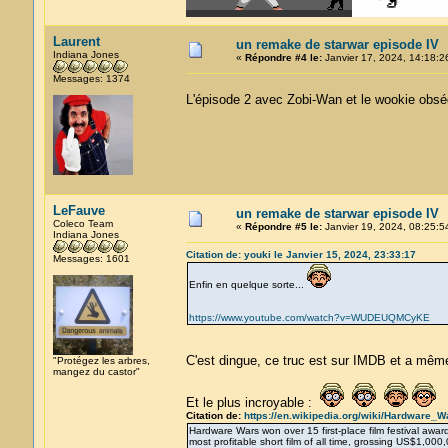
Laurent
un remake de starwar episode IV
Indiana Jones
«
Répondre #4 le:
Janvier 17, 2024, 14:18:2
Messages: 1374
L'épisode 2 avec Zobi-Wan et le wookie obs
LeFauve
un remake de starwar episode IV
Coleco Team
«
Répondre #5 le:
Janvier 19, 2024, 08:25:5
Indiana Jones
Citation de: youki le Janvier 15, 2024, 23:33:17
Messages: 1601
Enfin en quelque sorte...
https://www.youtube.com/watch?v=WUDEUQMCyKE
C'est dingue, ce truc est sur IMDB et a mê
"Protégez les arbres,
mangez du castor"
Et le plus incroyable :
Citation de:
https://en.wikipedia.org/wiki/Hardware_W
Hardware Wars won over 15 first-place film festival award
most profitable short film of all time, grossing US$1,000