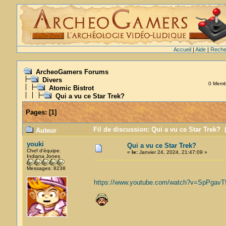
Accueil
|
Aide
|
Reche
ArcheoGamers Forums
Divers
0 Membr
Atomic Bistrot
Qui a vu ce Star Trek?
Pages:
[
1
]
Fil de discussion: Qui a vu ce Star Trek? 
Auteur
youki
Qui a vu ce Star Trek?
Chef d'équipe.
«
le:
Janvier 24, 2024, 21:47:09 »
Indiana Jones
Messages: 8238
https://www.youtube.com/watch?v=SpPgav