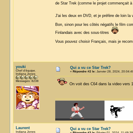
de Star Trek (comme le projet commençait à êt
J'ai les deux en DVD, et je préfère de loin la
Bon, sinon pour les côtés négatifs le film c
Finlandais avec des sous-titres
Vous pouvez choisir Français, mais je recom
youki
Qui a vu ce Star Trek?
Chef d'équipe.
«
Répondre #2 le:
Janvier 28, 2024, 20:04:4
Indiana Jones
Messages: 8238
On voit des C64 dans la video vers 1
Laurent
Qui a vu ce Star Trek?
Indiana Jones
«
Répondre #3 le:
Février 01, 2024, 11:49:39