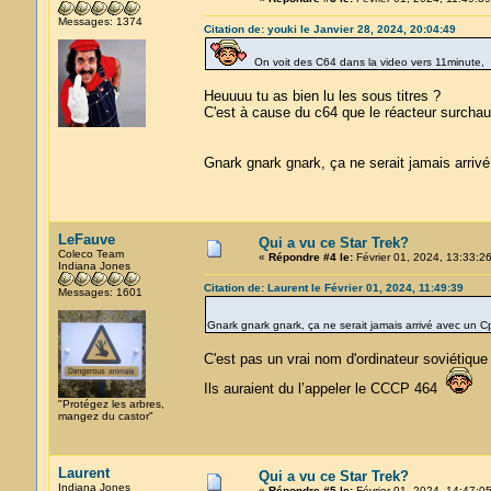
Messages: 1374
Citation de: youki le Janvier 28, 2024, 20:04:49
On voit des C64 dans la video vers 11minute, 
Heuuuu tu as bien lu les sous titres ?
C'est à cause du c64 que le réacteur surchauf
Gnark gnark gnark, ça ne serait jamais arri
LeFauve
Qui a vu ce Star Trek?
Coleco Team
«
Répondre #4 le:
Février 01, 2024, 13:33:26
Indiana Jones
Citation de: Laurent le Février 01, 2024, 11:49:39
Messages: 1601
Gnark gnark gnark, ça ne serait jamais arrivé avec un 
C'est pas un vrai nom d'ordinateur soviétique
Ils auraient du l’appeler le CCCP 464
"Protégez les arbres,
mangez du castor"
Laurent
Qui a vu ce Star Trek?
Indiana Jones
«
Répondre #5 le:
Février 01, 2024, 14:47:05