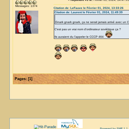
Messages: 1374
Citation de: LeFauve le Février 01, 2024, 13:33:26
Citation de: Laurent le Février 01, 2024, 11:49:39
Gnark gnark gnark, ça ne serait jamais arrivé avec un
C'est pas un vrai nom d'ordinateur soviétique ça ?
Ils auraient du l’appeler le CCCP 464
Pages:
[
1
]
Powered by SMF 1.1.