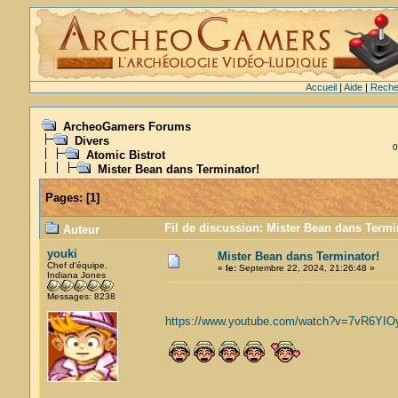
Accueil
|
Aide
|
Reche
ArcheoGamers Forums
Divers
0
Atomic Bistrot
Mister Bean dans Terminator!
Pages:
[
1
]
Fil de discussion: Mister Bean dans Termin
Auteur
youki
Mister Bean dans Terminator!
Chef d'équipe.
«
le:
Septembre 22, 2024, 21:26:48 »
Indiana Jones
Messages: 8238
https://www.youtube.com/watch?v=7vR6YIO