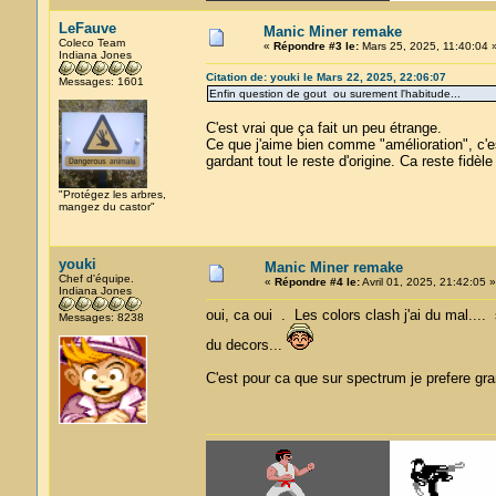
LeFauve
Manic Miner remake
Coleco Team
«
Répondre #3 le:
Mars 25, 2025, 11:40:04 
Indiana Jones
Citation de: youki le Mars 22, 2025, 22:06:07
Messages: 1601
Enfin question de gout ou surement l'habitude...
C'est vrai que ça fait un peu étrange.
Ce que j'aime bien comme "amélioration", c'es
gardant tout le reste d'origine. Ca reste fidèl
"Protégez les arbres,
mangez du castor"
youki
Manic Miner remake
Chef d'équipe.
«
Répondre #4 le:
Avril 01, 2025, 21:42:05 »
Indiana Jones
oui, ca oui . Les colors clash j'ai du mal...
Messages: 8238
du decors...
C'est pour ca que sur spectrum je prefere 