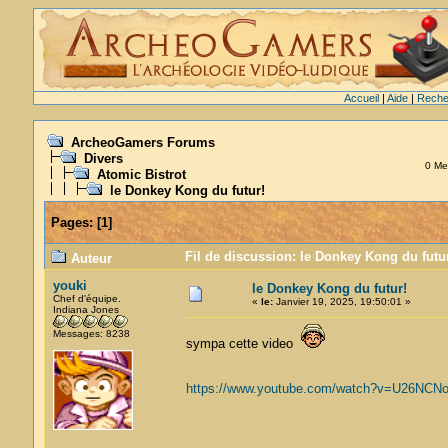
Accueil
|
Aide
|
Reche
ArcheoGamers Forums
Divers
0 Mem
Atomic Bistrot
le Donkey Kong du futur!
Pages:
[
1
]
Fil de discussion: le Donkey Kong du futur
Auteur
youki
le Donkey Kong du futur!
Chef d'équipe.
«
le:
Janvier 19, 2025, 19:50:01 »
Indiana Jones
Messages: 8238
sympa cette video
https://www.youtube.com/watch?v=U26NCN