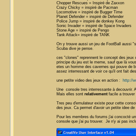
Chopper Rescues = Inspiré de Zaxxon
Crazy Chicky = inspiré de Pacman
Locomotive = inspiré de Bugger Time
Planet Defender = inspiré de Defender
Police Jump = inspiré de donkey Kong
Sonic Invader = inspiré de Space Invaders
Stone Age = inspiré de Pengo
Tank Attack= inspiré de TANK
On y trouve aussi un jeu de FootBall aussi "
Scuba dive je pense.
ces "clones" reprennent le concept des jeux 
principe du jeu est le meme, sauf que là vou
etes un homme des cavernes qui pouve de block
assez interressant de voir ce qu'il ont fait d
une petite video des jeux en action :
http:/
Une console tres interressante à decouvrir. As
Mais elles sont
relativement
facile a trouver 
Tres peu d'emulateur existe pour cette consol
des jeux. Ca permet d'avoir un petite idee de
Pour les membres du forums j'ai concocté un 
console que j'ai pu trouver. Je n'y ai pas in