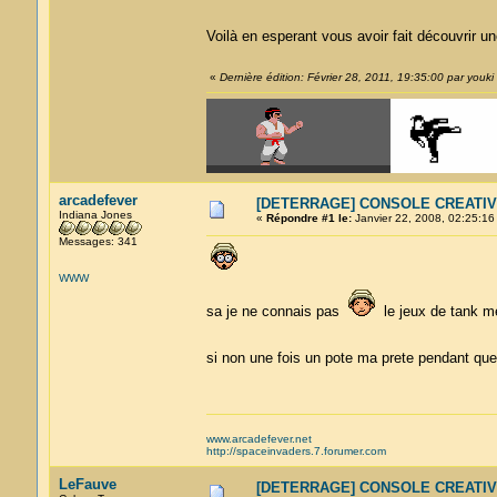
Voilà en esperant vous avoir fait découvrir
«
Dernière édition: Février 28, 2011, 19:35:00 par youki
arcadefever
[DETERRAGE] CONSOLE CREATIV
Indiana Jones
«
Répondre #1 le:
Janvier 22, 2008, 02:25:16
Messages: 341
WWW
sa je ne connais pas
le jeux de tank me
si non une fois un pote ma prete pendant que
www.arcadefever.net
http://spaceinvaders.7.forumer.com
LeFauve
[DETERRAGE] CONSOLE CREATIV