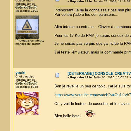
Coleco Team
«
Répondre #2 le:
Janvier 23, 2008, 11:18:48
Indiana Jones
Intéressant, je ne la connaissais pas non plu
Messages: 1601
Par contre j'adore les comparaisons...
Alim interne ou externe... Clavier à membran
Pour les 17 Ko de RAM je serais curieux de vo
"Protégez les arbres,
Je ne serais pas surpris que ça inclue la R
mangez du castor"
J'ai testé l'émulateur, mais la commande print
youki
[DETERRAGE] CONSOLE CREATIV
Chef d'équipe.
«
Répondre #3 le:
Juillet 06, 2016, 15:02:07 »
Indiana Jones
Bon je reveille un peu ce topic, car je suis t
Messages: 8238
https://www.youtube.com/watch?v=Ou1t1vb
On y voit le lecteur de cassette, et le clavier
Bien belle bete!