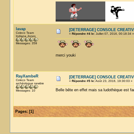
lavap
[DETERRAGE] CONSOLE CREATIV
Coleco Team
«
Répondre #4 le:
Juillet 07, 2016, 00:18:34 »
Indiana Jones
Messages: 359
merci youki
RayXambeR
[DETERRAGE] CONSOLE CREATIV
Coleco Team
«
Répondre #5 le:
Août 23, 2016, 19:30:03 »
archéologue newbie
Belle bête en effet mais sa ludothèque est f
Messages: 10
Pages:
[
1
]