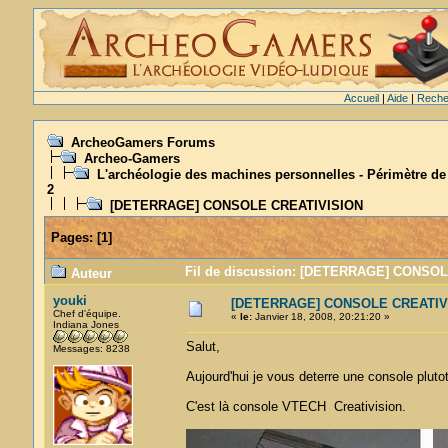
Accueil
|
Aide
|
Reche
ArcheoGamers Forums
Archeo-Gamers
L'archéologie des machines personnelles - Périmètre de
2
[DETERRAGE] CONSOLE CREATIVISION
Pages:
[
1
]
Fil de discussion: [DETERRAGE] CONSOL
Auteur
youki
[DETERRAGE] CONSOLE CREATIV
Chef d'équipe.
«
le:
Janvier 18, 2008, 20:21:20 »
Indiana Jones
Salut,
Messages: 8238
Aujourd'hui je vous deterre une console plut
C'est là console VTECH Creativision.