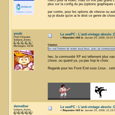
merci pour la video, mais on voit pas grand c
plus sur la config du jeu (options graphiques 
par contre, pour les options de vitesse ou au
xp je doute qu'on ai le droit ce genre de chos
youki
Le eeePC : L'anti-vintage absolu :
Chef d'équipe.
«
Répondre #68 le:
Janvier 25, 2008, 20:47:
Indiana Jones
Citation
Messages: 8238
on voit l'interet de rester sous linux, avec sa communaut
heu..la communité XP est tellement plus vas
chose..ou quand ya, ya pas trop le choix.
Regarde pour les Front End sous Linux.. cert
demether
Le eeePC : L'anti-vintage absolu :
Indiana Jones
«
Répondre #69 le:
Janvier 25, 2008, 21:15: