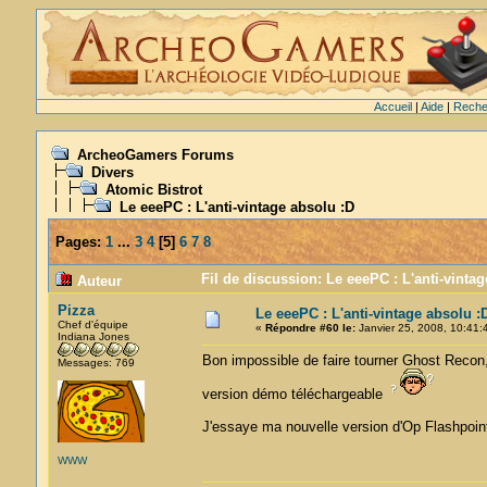
Accueil
|
Aide
|
Reche
ArcheoGamers Forums
Divers
Atomic Bistrot
Le eeePC : L'anti-vintage absolu :D
Pages:
1
...
3
4
[
5
]
6
7
8
Fil de discussion: Le eeePC : L'anti-vinta
Auteur
Pizza
Le eeePC : L'anti-vintage absolu :
Chef d'équipe
«
Répondre #60 le:
Janvier 25, 2008, 10:41:
Indiana Jones
Bon impossible de faire tourner Ghost Recon,
Messages: 769
version démo téléchargeable
J'essaye ma nouvelle version d'Op Flashpoint 
WWW