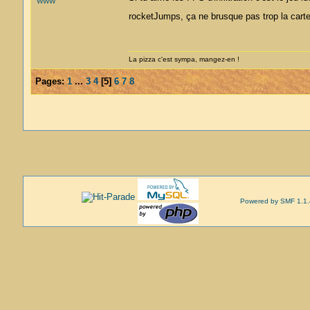
WWW
rocketJumps, ça ne brusque pas trop la car
La pizza c'est sympa, mangez-en !
Pages:
1
...
3
4
[
5
]
6
7
8
Powered by SMF 1.1.