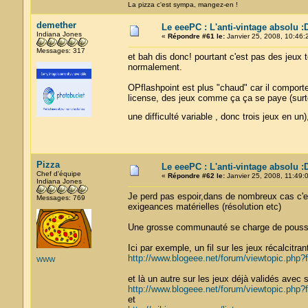
La pizza c'est sympa, mangez-en !
demether
Le eeePC : L'anti-vintage absolu :
Indiana Jones
«
Répondre #61 le:
Janvier 25, 2008, 10:46:
Messages: 317
et bah dis donc! pourtant c'est pas des jeux 
normalement.
OPflashpoint est plus "chaud" car il comporte 
license, des jeux comme ça ça se paye (surt
une difficulté variable , donc trois jeux en u
Pizza
Le eeePC : L'anti-vintage absolu :
Chef d'équipe
«
Répondre #62 le:
Janvier 25, 2008, 11:49:
Indiana Jones
Je perd pas espoir,dans de nombreux cas c'es
Messages: 769
exigeances matérielles (résolution etc)
Une grosse communauté se charge de pousse
Ici par exemple, un fil sur les jeux récalcitran
http://www.blogeee.net/forum/viewtopic.php
WWW
et là un autre sur les jeux déjà validés avec
http://www.blogeee.net/forum/viewtopic.php
et