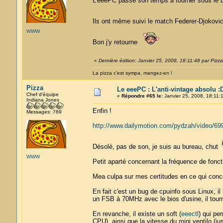
L'eeePC passe son temps à tourner sous le 
Ils ont même suivi le match Federer-Djokovi
WWW
Bon j'y retourne
«
Dernière édition: Janvier 25, 2008, 18:11:48 par Pizza
La pizza c'est sympa, mangez-en !
Pizza
Le eeePC : L'anti-vintage absolu :
Chef d'équipe
«
Répondre #65 le:
Janvier 25, 2008, 18:11:1
Indiana Jones
Enfin !
Messages: 769
http://www.dailymotion.com/pydzah/video/69
Désolé, pas de son, je suis au bureau, chut
WWW
Petit aparté concernant la fréquence de fonc
Mea culpa sur mes certitudes en ce qui conce
En fait c'est un bug de cpuinfo sous Linux, i
un FSB à 70MHz avec le bios d'usine, il tou
En revanche, il existe un soft (
eeectl
) qui pe
CPU), ainsi que la vitesse du mini ventilo (j