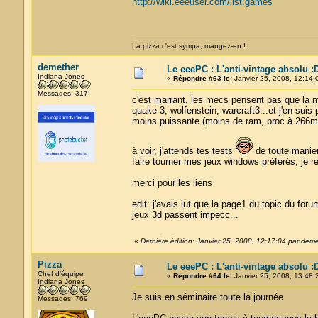
http://wiki.eeeuser.com/list:games
La pizza c'est sympa, mangez-en !
demether
Le eeePC : L'anti-vintage absolu :
Indiana Jones
«
Répondre #63 le:
Janvier 25, 2008, 12:14:
Messages: 317
c'est marrant, les mecs pensent pas que la ma
quake 3, wolfenstein, warcraft3...et j'en su
moins puissante (moins de ram, proc à 266mh
à voir, j'attends tes tests
de toute maniere
faire tourner mes jeux windows préférés, je r
merci pour les liens
edit: j'avais lut que la page1 du topic du foru
jeux 3d passent impecc...
«
Dernière édition: Janvier 25, 2008, 12:17:04 par dem
Pizza
Le eeePC : L'anti-vintage absolu :
Chef d'équipe
«
Répondre #64 le:
Janvier 25, 2008, 13:48:
Indiana Jones
Je suis en séminaire toute la journée
Messages: 769