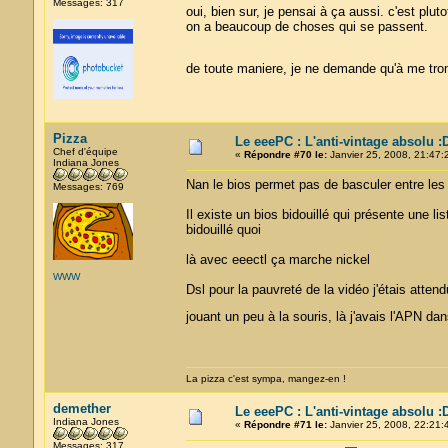
Messages: 317
oui, bien sur, je pensai à ça aussi. c'est pl
on a beaucoup de choses qui se passent.
de toute maniere, je ne demande qu'à me trom
Pizza
Le eeePC : L'anti-vintage absolu :
Chef d'équipe
«
Répondre #70 le:
Janvier 25, 2008, 21:47:
Indiana Jones
Nan le bios permet pas de basculer entre les
Messages: 769
Il existe un bios bidouillé qui présente une 
bidouillé quoi
là avec eeectl ça marche nickel
WWW
Dsl pour la pauvreté de la vidéo j'étais attend
jouant un peu à la souris, là j'avais l'APN da
La pizza c'est sympa, mangez-en !
demether
Le eeePC : L'anti-vintage absolu :
Indiana Jones
«
Répondre #71 le:
Janvier 25, 2008, 22:21:
Messages: 317