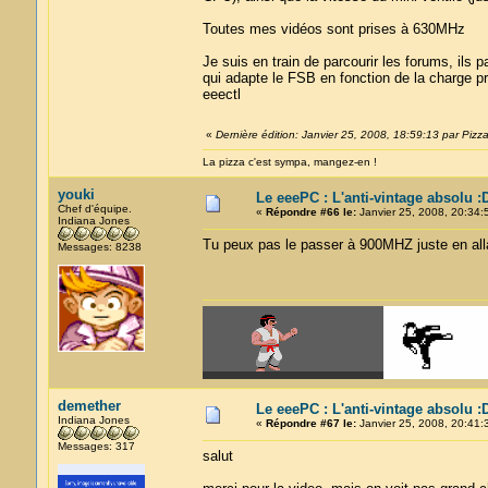
Toutes mes vidéos sont prises à 630MHz
Je suis en train de parcourir les forums, il
qui adapte le FSB en fonction de la charge pro
eeectl
«
Dernière édition: Janvier 25, 2008, 18:59:13 par Pizz
La pizza c'est sympa, mangez-en !
youki
Le eeePC : L'anti-vintage absolu :
Chef d'équipe.
«
Répondre #66 le:
Janvier 25, 2008, 20:34:
Indiana Jones
Tu peux pas le passer à 900MHZ juste en allan
Messages: 8238
demether
Le eeePC : L'anti-vintage absolu :
Indiana Jones
«
Répondre #67 le:
Janvier 25, 2008, 20:41:
Messages: 317
salut