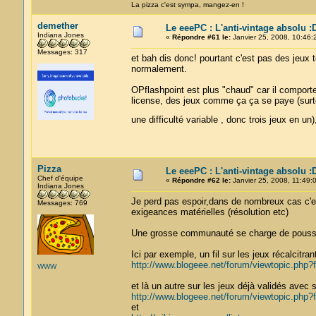
La pizza c'est sympa, mangez-en !
demether
Le eeePC : L'anti-vintage absolu :
Indiana Jones
«
Répondre #61 le:
Janvier 25, 2008, 10:46:
Messages: 317
et bah dis donc! pourtant c'est pas des jeux 
normalement.
OPflashpoint est plus "chaud" car il comporte 
license, des jeux comme ça ça se paye (surt
une difficulté variable , donc trois jeux en u
Pizza
Le eeePC : L'anti-vintage absolu :
Chef d'équipe
«
Répondre #62 le:
Janvier 25, 2008, 11:49:
Indiana Jones
Je perd pas espoir,dans de nombreux cas c'es
Messages: 769
exigeances matérielles (résolution etc)
Une grosse communauté se charge de pousse
Ici par exemple, un fil sur les jeux récalcitran
http://www.blogeee.net/forum/viewtopic.php
WWW
et là un autre sur les jeux déjà validés avec
http://www.blogeee.net/forum/viewtopic.php
et