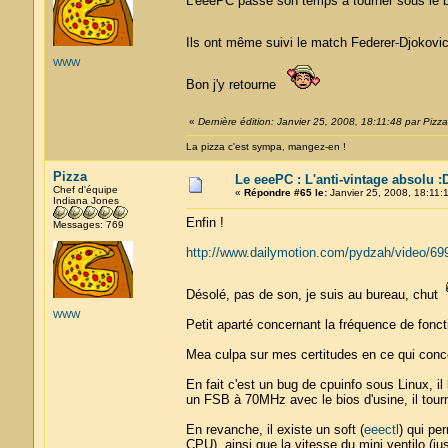
L'eeePC passe son temps à tourner sous le 
Ils ont même suivi le match Federer-Djokovi
WWW
Bon j'y retourne
«
Dernière édition: Janvier 25, 2008, 18:11:48 par Pizza
La pizza c'est sympa, mangez-en !
Pizza
Le eeePC : L'anti-vintage absolu :
Chef d'équipe
«
Répondre #65 le:
Janvier 25, 2008, 18:11:1
Indiana Jones
Enfin !
Messages: 769
http://www.dailymotion.com/pydzah/video/69
Désolé, pas de son, je suis au bureau, chut
WWW
Petit aparté concernant la fréquence de fonc
Mea culpa sur mes certitudes en ce qui conce
En fait c'est un bug de cpuinfo sous Linux, i
un FSB à 70MHz avec le bios d'usine, il tou
En revanche, il existe un soft (
eeectl
) qui pe
CPU), ainsi que la vitesse du mini ventilo (j