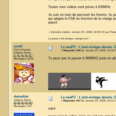
Toutes mes vidéos sont prises à 630MHz
Je suis en train de parcourir les forums, il
qui adapte le FSB en fonction de la charge pro
eeectl
«
Dernière édition: Janvier 25, 2008, 18:59:13 par Pizz
La pizza c'est sympa, mangez-en !
youki
Le eeePC : L'anti-vintage absolu :
Chef d'équipe.
«
Répondre #66 le:
Janvier 25, 2008, 20:34:
Indiana Jones
Tu peux pas le passer à 900MHZ juste en allan
Messages: 8238
demether
Le eeePC : L'anti-vintage absolu :
Indiana Jones
«
Répondre #67 le:
Janvier 25, 2008, 20:41:
Messages: 317
salut