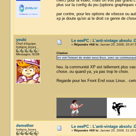
merci pour la video, mais on voit pas grand c
plus sur la config du jeu (options graphiques 
par contre, pour les options de vitesse ou au
xp je doute qu'on ai le droit ce genre de chos
youki
Le eeePC : L'anti-vintage absolu :
Chef d'équipe.
«
Répondre #68 le:
Janvier 25, 2008, 20:47:
Indiana Jones
Citation
Messages: 8238
on voit l'interet de rester sous linux, avec sa communaut
heu..la communité XP est tellement plus vas
chose..ou quand ya, ya pas trop le choix.
Regarde pour les Front End sous Linux.. cert
demether
Le eeePC : L'anti-vintage absolu :
Indiana Jones
«
Répondre #69 le:
Janvier 25, 2008, 21:15: