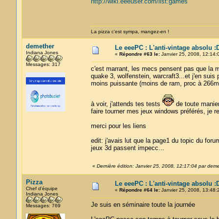
http://wiki.eeeuser.com/list:games
La pizza c'est sympa, mangez-en !
demether
Le eeePC : L'anti-vintage absolu :
Indiana Jones
«
Répondre #63 le:
Janvier 25, 2008, 12:14:
Messages: 317
c'est marrant, les mecs pensent pas que la ma
quake 3, wolfenstein, warcraft3...et j'en su
moins puissante (moins de ram, proc à 266mh
à voir, j'attends tes tests
de toute maniere
faire tourner mes jeux windows préférés, je r
merci pour les liens
edit: j'avais lut que la page1 du topic du foru
jeux 3d passent impecc...
«
Dernière édition: Janvier 25, 2008, 12:17:04 par dem
Pizza
Le eeePC : L'anti-vintage absolu :
Chef d'équipe
«
Répondre #64 le:
Janvier 25, 2008, 13:48:
Indiana Jones
Je suis en séminaire toute la journée
Messages: 769