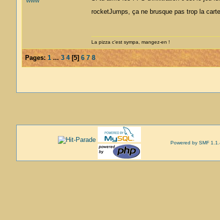
WWW
rocketJumps, ça ne brusque pas trop la car
La pizza c'est sympa, mangez-en !
Pages:
1
...
3
4
[
5
]
6
7
8
Powered by SMF 1.1.