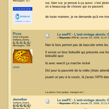
Messages: 317
oui, bien sur, je pensai à ça aussi. c'est pl
on a beaucoup de choses qui se passent.
de toute maniere, je ne demande qu'à me trom
Pizza
Le eeePC : L'anti-vintage absolu :
Chef d'équipe
«
Répondre #70 le:
Janvier 25, 2008, 21:47:
Indiana Jones
Nan le bios permet pas de basculer entre les
Messages: 769
Il existe un bios bidouillé qui présente une 
bidouillé quoi
là avec eeectl ça marche nickel
WWW
Dsl pour la pauvreté de la vidéo j'étais attend
jouant un peu à la souris, là j'avais l'APN da
La pizza c'est sympa, mangez-en !
demether
Le eeePC : L'anti-vintage absolu :
Indiana Jones
«
Répondre #71 le:
Janvier 25, 2008, 22:21:
Messages: 317