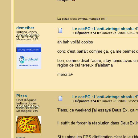
La pizza c'est sympa, mangez-en !
demether
Le eeePC : L'anti-vintage absolu :
Indiana Jones
«
Répondre #73 le:
Janvier 26, 2008, 02:17:
Messages: 317
ah bah voilà! coolos
donc c'est parfait comme ça, ça me permet de
bon, comme dirait l'autre, stay tuned avec u
région de cul terreux d'alabama
merci a+
Pizza
Le eeePC : L'anti-vintage absolu :
Chef d'équipe
«
Répondre #74 le:
Janvier 28, 2008, 23:22:
Indiana Jones
Tiens, ce weekend j'ai essayé Deus Ex, ça 
Messages: 769
Il suffit de forcer la résolution dans DeusEx
Si tu aime les FPS d'infiltration c'est le jeu 