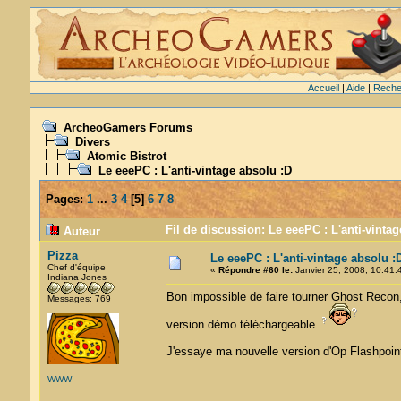
Accueil
|
Aide
|
Reche
ArcheoGamers Forums
Divers
Atomic Bistrot
Le eeePC : L'anti-vintage absolu :D
Pages:
1
...
3
4
[
5
]
6
7
8
Fil de discussion: Le eeePC : L'anti-vinta
Auteur
Pizza
Le eeePC : L'anti-vintage absolu :
Chef d'équipe
«
Répondre #60 le:
Janvier 25, 2008, 10:41:
Indiana Jones
Bon impossible de faire tourner Ghost Recon,
Messages: 769
version démo téléchargeable
J'essaye ma nouvelle version d'Op Flashpoint 
WWW