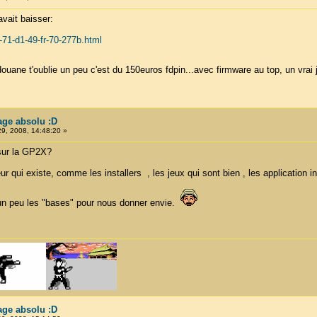
avait baisser:
71-d1-49-fr-70-277b.html
douane t'oublie un peu c'est du 150euros fdpin...avec firmware au top, un vrai 
tage absolu :D
29, 2008, 14:48:20 »
 sur la GP2X?
 qui existe, comme les installers , les jeux qui sont bien , les application i
un peu les "bases" pour nous donner envie.
tage absolu :D