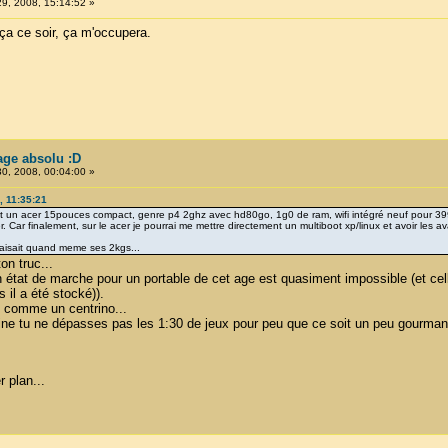
29, 2008, 15:14:52 »
 ça ce soir, ça m'occupera.
tage absolu :D
30, 2008, 00:04:00 »
, 11:35:21
fait un acer 15pouces compact, genre p4 2ghz avec hd80go, 1g0 de ram, wifi intégré neuf pour 39
r. Car finalement, sur le acer je pourrai me mettre directement un multiboot xp/linux et avoir le
r faisait quand meme ses 2kgs...
on truc...
 état de marche pour un portable de cet age est quasiment impossible (et cell
 il a été stocké)).
 comme un centrino...
ne tu ne dépasses pas les 1:30 de jeux pour peu que ce soit un peu gourmand 
 plan...