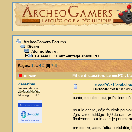
ArcheoGamers Forums
Divers
Atomic Bistrot
Le eeePC : L'anti-vintage absolu :D
Pages:
1
...
4
5
[
6
]
7
8
Fil de discussion: Le eeePC : L'a
Auteur
demether
Le eeePC : L'anti-vin
Indiana Jones
«
Répondre #75 le:
Janvier 
Messages: 317
ouaip, excellent jeu, je l'ai termi
pour le eeepc, déja faudrait pouvo
2ghz avec hd80go, 1g0 de ram, wifi
finalement, sur le acer je pourrai
par contre, adieu l'ultra portabilit