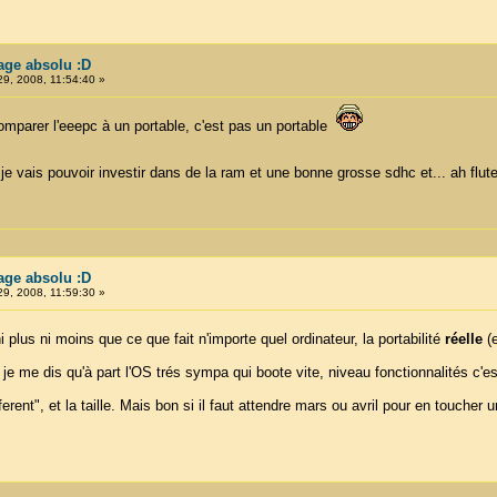
tage absolu :D
29, 2008, 11:54:40 »
omparer l'eeepc à un portable, c'est pas un portable
 vais pouvoir investir dans de la ram et une bonne grosse sdhc et... ah flut
tage absolu :D
29, 2008, 11:59:30 »
i plus ni moins que ce que fait n'importe quel ordinateur, la portabilité
réelle
(e
je me dis qu'à part l'OS trés sympa qui boote vite, niveau fonctionnalités c'est k
fferent", et la taille. Mais bon si il faut attendre mars ou avril pour en toucher 