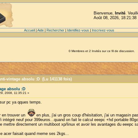
Bienvenue,
Invité
. Veuil
Août 08, 2026, 18:21:38
Accueil
|
Aide
|
Rechercher
|
Identifiez-vous
|
Inscrivez-vous
0 Membres et 2 Invités sur ce fil de discussion.
nti-vintage absolu :D (Lu 141138 fois)
tage absolu :D
29, 2008, 11:35:21 »
né sur pc ya qques temps.
ir en trouver un
en plus, j'ai un gros coup d'hésitation, j'ai un magasin p
 intégré neuf pour 399euros...quand on fait le calcul eeepc +hd portable 80g
 me mettre directement un multiboot xp/linux et avoir les avantages du eeepc 
é, le acer faisait quand meme ses 2kgs...