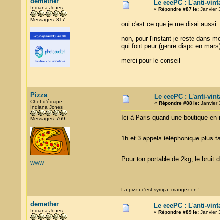
demether
Le eeePC : L'anti-vin
Indiana Jones
«
Répondre #87 le:
Janvier 
Messages: 317
oui c'est ce que je me disai aussi.
non, pour l'instant je reste dans m
qui font peur (genre dispo en mars
merci pour le conseil
Pizza
Le eeePC : L'anti-vin
Chef d'équipe
«
Répondre #88 le:
Janvier 
Indiana Jones
Ici à Paris quand une boutique en 
Messages: 769
1h et 3 appels téléphonique plus t
Pour ton portable de 2kg, le bruit 
WWW
La pizza c'est sympa, mangez-en !
demether
Le eeePC : L'anti-vin
Indiana Jones
«
Répondre #89 le:
Janvier 