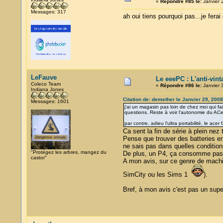
«
Répondre #85 le:
Janvier 
Messages: 317
ah oui tiens pourquoi pas...je ferai
LeFauve
Le eeePC : L'anti-vin
Coleco Team
«
Répondre #86 le:
Janvier 
Indiana Jones
Citation de: demether le Janvier 29, 2008
Messages: 1601
j'ai un magasin pas loin de chez moi qui 
questions. Reste à voir l'autonomie du ACe
par contre, adieu l'ultra portabilité, le ace
Ca sent la fin de série à plein nez t
Pense que trouver des batteries en
ne sais pas dans quelles conditions
"Protégez les arbres, mangez du
De plus, un P4, ça consomme pas
castor"
A mon avis, sur ce genre de machi
SimCity ou les Sims 1
).
Bref, à mon avis c'est pas un super