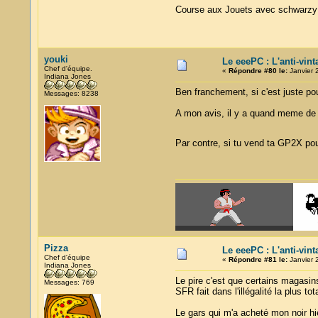
Course aux Jouets avec schwarz
youki
Le eeePC : L'anti-vin
Chef d'équipe.
«
Répondre #80 le:
Janvier 
Indiana Jones
Ben franchement, si c'est juste po
Messages: 8238
A mon avis, il y a quand meme de q
Par contre, si tu vend ta GP2X pou
Pizza
Le eeePC : L'anti-vin
Chef d'équipe
«
Répondre #81 le:
Janvier 
Indiana Jones
Le pire c'est que certains magasin
Messages: 769
SFR fait dans l'illégalité la plus 
Le gars qui m'a acheté mon noir hie