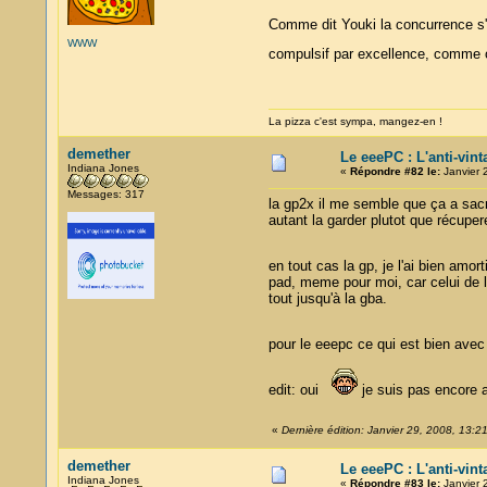
Comme dit Youki la concurrence s'e
WWW
compulsif par excellence, comme o
La pizza c'est sympa, mangez-en !
demether
Le eeePC : L'anti-vin
Indiana Jones
«
Répondre #82 le:
Janvier 
Messages: 317
la gp2x il me semble que ça a sacr
autant la garder plutot que récuper
en tout cas la gp, je l'ai bien amo
pad, meme pour moi, car celui de la 
tout jusqu'à la gba.
pour le eeepc ce qui est bien avec
edit: oui
je suis pas encore 
«
Dernière édition: Janvier 29, 2008, 13:2
demether
Le eeePC : L'anti-vin
Indiana Jones
«
Répondre #83 le:
Janvier 