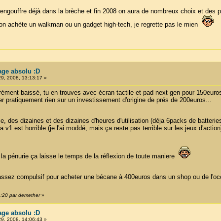
ngouffre déjà dans la brèche et fin 2008 on aura de nombreux choix et des pri
n achète un walkman ou un gadget high-tech, je regrette pas le mien
tage absolu :D
29, 2008, 13:13:17 »
ément baissé, tu en trouves avec écran tactile et pad next gen pour 150euro
er pratiquement rien sur un investissement d'origine de prés de 200euros...
rtie, des dizaines et des dizaines d'heures d'utilisation (déja 6packs de batter
v1 est horrible (je l'ai moddé, mais ça reste pas terrible sur les jeux d'action
 la pénurie ça laisse le temps de la réflexion de toute maniere
assez compulsif pour acheter une bécane à 400euros dans un shop ou de l'oc
1:20 par demether
»
tage absolu :D
29, 2008, 14:06:43 »