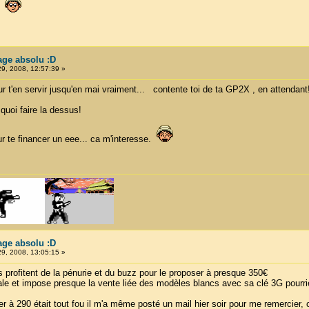
y
tage absolu :D
29, 2008, 12:57:39 »
ur t'en servir jusqu'en mai vraiment... contente toi de ta GP2X , en attendant
uoi faire la dessus!
r te financer un eee... ca m'interesse.
tage absolu :D
29, 2008, 13:05:15 »
s profitent de la pénurie et du buzz pour le proposer à presque 350€
totale et impose presque la vente liée des modèles blancs avec sa clé 3G pourri
r à 290 était tout fou il m'a même posté un mail hier soir pour me remercier, c'