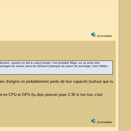
Journalisée
9euros...quand on fait le calcul eeepc +hd portable 80go, on se pose des
s avantages du eeepc sans les défauts (manque de place de stockage, reso faible).
es d'origine on probablement perdu de leur capacité (surtout que tu
en CPU et GPU (tu dois pouvoir jouer 2:30 si ton truc c'est
Journalisée