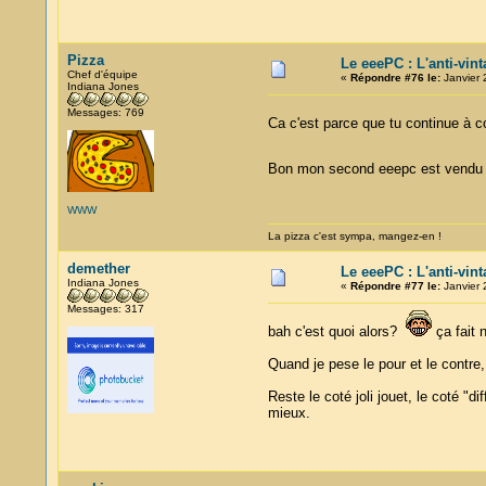
Pizza
Le eeePC : L'anti-vin
Chef d'équipe
«
Répondre #76 le:
Janvier 
Indiana Jones
Messages: 769
Ca c'est parce que tu continue à c
Bon mon second eeepc est vendu je
WWW
La pizza c'est sympa, mangez-en !
demether
Le eeePC : L'anti-vin
Indiana Jones
«
Répondre #77 le:
Janvier 
Messages: 317
bah c'est quoi alors?
ça fait n
Quand je pese le pour et le contre, 
Reste le coté joli jouet, le coté "di
mieux.