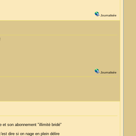
Journalisée
!
Journalisée
e et son abonnement "illimité bridé"
est dire si on nage en plein délire