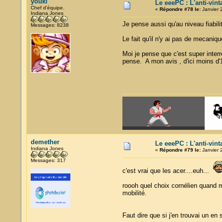
youki
Le eeePC : L'anti-vin
Chef d'équipe.
«
Répondre #78 le:
Janvier 
Indiana Jones
Je pense aussi qu'au niveau fiabili
Messages: 8238
Le fait qu'il n'y ai pas de mecaniq
Moi je pense que c'est super interre
pense. A mon avis , d'ici moins d'
demether
Le eeePC : L'anti-vin
Indiana Jones
«
Répondre #79 le:
Janvier 
Messages: 317
c'est vrai que les acer....euh...
roooh quel choix cornélien quand me
mobilité.
Faut dire que si j'en trouvai un en