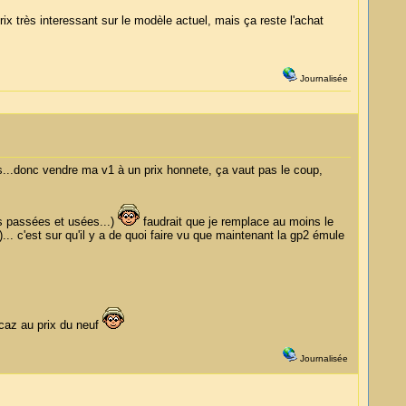
x très interessant sur le modèle actuel, mais ça reste l'achat
Journalisée
s...donc vendre ma v1 à un prix honnete, ça vaut pas le coup,
ies passées et usées...)
faudrait que je remplace au moins le
)... c'est sur qu'il y a de quoi faire vu que maintenant la gp2 émule
caz au prix du neuf
Journalisée