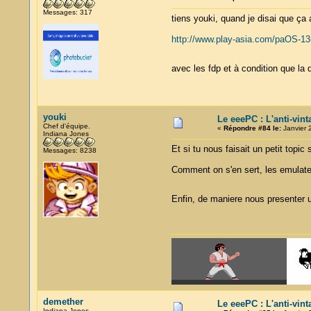
Messages: 317
tiens youki, quand je disai que ça 
http://www.play-asia.com/paOS-13-
avec les fdp et à condition que la 
youki
Le eeePC : L'anti-vin
Chef d'équipe.
«
Répondre #84 le:
Janvier 
Indiana Jones
Et si tu nous faisait un petit topic
Messages: 8238
Comment on s'en sert, les emulateur
Enfin, de maniere nous presenter 
demether
Le eeePC : L'anti-vin
Indiana Jones