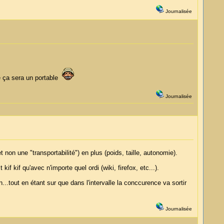
Journalisée
e ça sera un portable
Journalisée
t non une "transportabilité") en plus (poids, taille, autonomie).
if kif qu'avec n'importe quel ordi (wiki, firefox, etc...).
un...tout en étant sur que dans l'intervalle la conccurence va sortir
Journalisée