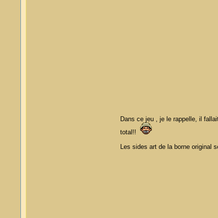
Dans ce jeu , je le rappelle, il fa
total!!
Les sides art de la borne original 