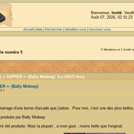
Bienvenue,
Invité
. Veuil
Août 07, 2026, 02:31:23
Accueil
|
Aide
|
Rechercher
|
Identifiez-vous
|
Inscrivez-vous
0 Membres et 1 Invité su
lle numéro 5
 -= TAPPER =- (Bally Midway) (Lu 62071 fois)
R =- (Bally Midway)
32 »
tarrage d'une borne d'arcade que j'adore. Pour moi, c'est une des plus belles.
roduite par Bally Midway.
t été produite. Mais la plupart , a mon gout , moins belle que l'original: