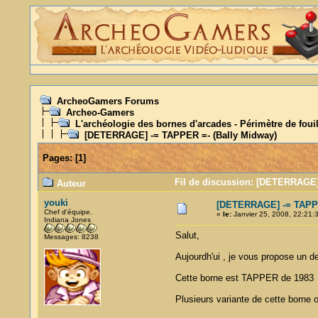
ArcheoGamers Forums
Archeo-Gamers
L'archéologie des bornes d'arcades - Périmètre de foui
[DETERRAGE] -= TAPPER =- (Bally Midway)
Pages:
[
1
]
Fil de discussion: [DETERRAGE]
Auteur
youki
[DETERRAGE] -= TAPPE
Chef d'équipe.
«
le:
Janvier 25, 2008, 22:21:
Indiana Jones
Salut,
Messages: 8238
Aujourdh'ui , je vous propose un de
Cette borne est TAPPER de 1983 p
Plusieurs variante de cette borne on