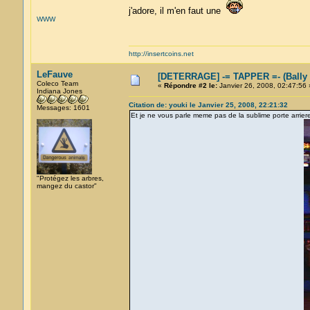
j'adore, il m'en faut une
WWW
http://insertcoins.net
LeFauve
[DETERRAGE] -= TAPPER =- (Bally
Coleco Team
«
Répondre #2 le:
Janvier 26, 2008, 02:47:56 
Indiana Jones
Citation de: youki le Janvier 25, 2008, 22:21:32
Messages: 1601
Et je ne vous parle meme pas de la sublime porte arriere!
"Protégez les arbres,
mangez du castor"