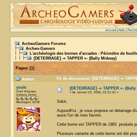
Accueil
|
Aide
|
Reche
ArcheoGamers Forums
Archeo-Gamers
L'archéologie des bornes d'arcades - Périmètre de fouil
[DETERRAGE] -= TAPPER =- (Bally Midway)
Pages:
[
1
]
Fil de discussion: [DETERRAGE] -= TAPPER
Auteur
youki
[DETERRAGE] -= TAPPER =- (Bally
Chef d'équipe.
«
le:
Janvier 25, 2008, 22:21:32 »
Indiana Jones
Salut,
Messages: 8238
Aujourdh'ui , je vous propose un detarrage d'
aussi l'un de mes favoris.
Cette borne est TAPPER de 1983 produite pa
Plusieurs variante de cette borne ont été produ