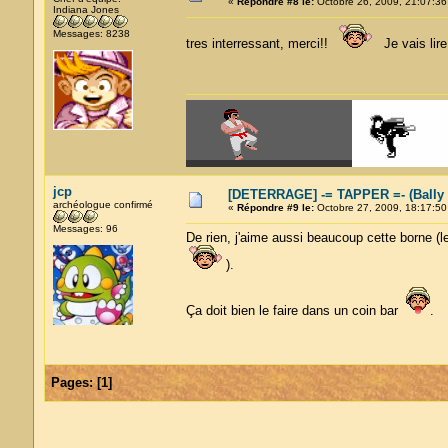
«
Répondre #8 le:
Octobre 26, 2009, 21:07:36
Indiana Jones
Messages: 8238
tres interressant, merci!!
Je vais lire
jcp
[DETERRAGE] -= TAPPER =- (Bally
archéologue confirmé
«
Répondre #9 le:
Octobre 27, 2009, 18:17:50
Messages: 96
De rien, j'aime aussi beaucoup cette borne (l
).
Ça doit bien le faire dans un coin bar
.
Pages:
[
1
]