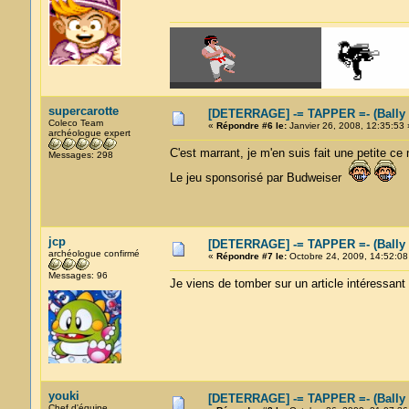
supercarotte
[DETERRAGE] -= TAPPER =- (Bally
Coleco Team
«
Répondre #6 le:
Janvier 26, 2008, 12:35:53 
archéologue expert
C'est marrant, je m'en suis fait une petite ce 
Messages: 298
Le jeu sponsorisé par Budweiser
jcp
[DETERRAGE] -= TAPPER =- (Bally
archéologue confirmé
«
Répondre #7 le:
Octobre 24, 2009, 14:52:08
Messages: 96
Je viens de tomber sur un article intéressant
youki
[DETERRAGE] -= TAPPER =- (Bally
Chef d'équipe.