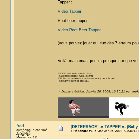
Tapper :
Video Tapper
Root beer tapper :
Video Root Beer Tapper
(vous pouvez jouer au jeux des 7 erreurs pou
Voilà, maintenant je suis presque sur que vo
PS: Elle est fournie sans la biere!
PS2: L'abus d'alcool nuit à la santé
PS3: Ne pas prendre le volant apres avoir jouer a Tapper!
PS4: Sony y travaille dessus...
«
Dernière édition: Janvier 26, 2008, 10:35:21 par youki
fred
[DETERRAGE] -= TAPPER =- (Bally
archéologue confirmé
«
Répondre #1 le:
Janvier 26, 2008, 01:34:43 
Messages: 111