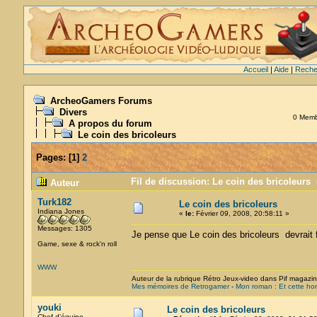
Accueil
|
Aide
|
Reche
ArcheoGamers Forums
Divers
0 Membr
A propos du forum
Le coin des bricoleurs
Pages:
[
1
]
2
Fil de discussion: Le coin des bricoleurs 
Auteur
Turk182
Le coin des bricoleurs
Indiana Jones
«
le:
Février 09, 2008, 20:58:11 »
Messages: 1305
Je pense que Le coin des bricoleurs devrait fa
Game, sexe & rock'n roll
WWW
Auteur de la rubrique Rétro Jeux-video dans Pif magazi
Mes mémoires de Retrogamer
-
Mon roman : Et cette hor
youki
Le coin des bricoleurs
Chef d'équipe.