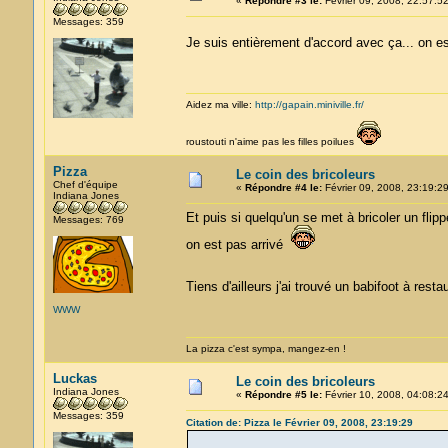
«
Répondre #3 le:
Février 09, 2008, 22:57:52
Messages: 359
Je suis entièrement d'accord avec ça... on 
Aidez ma ville:
http://gapain.miniville.fr/
roustouti n'aime pas les filles poilues
Pizza
Le coin des bricoleurs
Chef d'équipe
«
Répondre #4 le:
Février 09, 2008, 23:19:29
Indiana Jones
Et puis si quelqu'un se met à bricoler un flipp
Messages: 769
on est pas arrivé
Tiens d'ailleurs j'ai trouvé un babifoot à rest
WWW
La pizza c'est sympa, mangez-en !
Luckas
Le coin des bricoleurs
Indiana Jones
«
Répondre #5 le:
Février 10, 2008, 04:08:24
Messages: 359
Citation de: Pizza le Février 09, 2008, 23:19:29