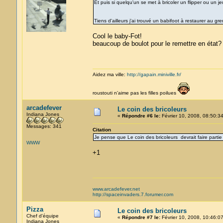
Et puis si quelqu'un se met à bricoler un flipper ou un je
Tiens d'ailleurs j'ai trouvé un babifoot à restaurer au gr
Cool le baby-Fot!
beaucoup de boulot pour le remettre en état?
Aidez ma ville:
http://gapain.miniville.fr/
roustouti n'aime pas les filles poilues
arcadefever
Le coin des bricoleurs
Indiana Jones
«
Répondre #6 le:
Février 10, 2008, 08:50:34
Messages: 341
Citation
Je pense que Le coin des bricoleurs devrait faire partie
WWW
+1
www.arcadefever.net
http://spaceinvaders.7.forumer.com
Pizza
Le coin des bricoleurs
Chef d'équipe
«
Répondre #7 le:
Février 10, 2008, 10:46:07
Indiana Jones