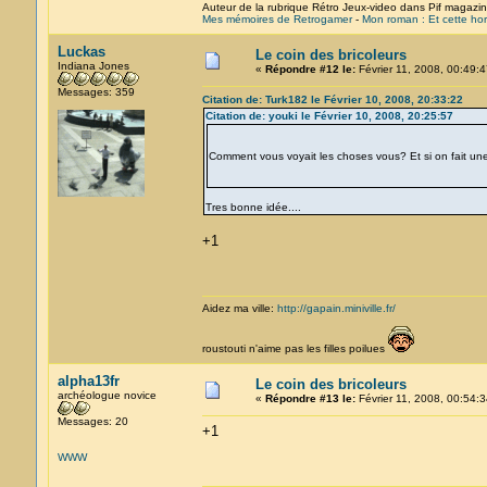
Auteur de la rubrique Rétro Jeux-video dans Pif magazi
Mes mémoires de Retrogamer
-
Mon roman : Et cette hor
Luckas
Le coin des bricoleurs
Indiana Jones
«
Répondre #12 le:
Février 11, 2008, 00:49:4
Messages: 359
Citation de: Turk182 le Février 10, 2008, 20:33:22
Citation de: youki le Février 10, 2008, 20:25:57
Comment vous voyait les choses vous? Et si on fait une
Tres bonne idée....
+1
Aidez ma ville:
http://gapain.miniville.fr/
roustouti n'aime pas les filles poilues
alpha13fr
Le coin des bricoleurs
archéologue novice
«
Répondre #13 le:
Février 11, 2008, 00:54:3
Messages: 20
+1
WWW