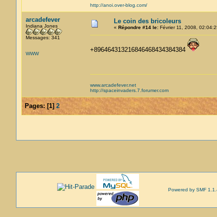
http://anoi.over-blog.com/
arcadefever
Le coin des bricoleurs
Indiana Jones
«
Répondre #14 le:
Février 11, 2008, 02:04:2
Messages: 341
+896464313216846468434384384
WWW
www.arcadefever.net
http://spaceinvaders.7.forumer.com
Pages:
[
1
]
2
Powered by SMF 1.1.