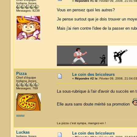
«
Répondre #1 le:
Février 09, 2008, 21:01:58
Indiana Jones
Vous en pensez quoi les autres?
Messages: 8238
Je pense surtout que je dois trouver un moyen
Mais j'ai rien contre l'idee de la passer en ru
Pizza
Le coin des bricoleurs
Chef d'équipe
«
Répondre #2 le:
Février 09, 2008, 21:04:03
Indiana Jones
Messages: 769
La sous-rubrique à l'air d'avoir du succès en 
Elle aura sans doute mérité sa promotion
WWW
La pizza c'est sympa, mangez-en !
Luckas
Le coin des bricoleurs
Indiana Jones