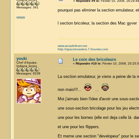
«
Répondre #9 le:
Février 10, 2008, 18:24:49
Messages: 341
pourquoi pas eliminer la section emulateur, et
WWW
l section bricoleur, la section des Mac gyve
www.arcadefever.net
http://spaceinvaders.7.forumer.com
youki
Le coin des bricoleurs
Chef d'équipe.
«
Répondre #10 le:
Février 10, 2008, 20:25:5
Indiana Jones
Messages: 8238
La section emulateur, je viens a peine de la
non mais!!!...
...
Moi j'aimais bien l'idee d'avoir une sous-sect
une sous-section bricolage pour les jeu elect
une pour les bornes (elle est deja celle là da
et une pour les flippers.
Et meme une section "developeur" pour le sec