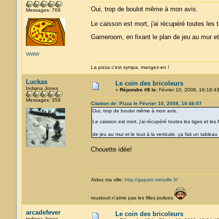
Oui, trop de boulot même à mon avis.
Messages: 769
Le caisson est mort, j'ai récupéré toutes les t
Gameroom, en fixant le plan de jeu au mur et 
WWW
La pizza c'est sympa, mangez-en !
Luckas
Le coin des bricoleurs
Indiana Jones
«
Répondre #8 le:
Février 10, 2008, 16:18:43
Messages: 359
Citation de: Pizza le Février 10, 2008, 10:46:07
Oui, trop de boulot même à mon avis.
Le caisson est mort, j'ai récupéré toutes les tiges et le
de jeu au mur et le tout à la verticale, ça fait un table
Chouette idée!
Aidez ma ville:
http://gapain.miniville.fr/
roustouti n'aime pas les filles poilues
arcadefever
Le coin des bricoleurs
Indiana Jones