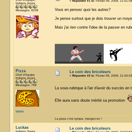
«
Répondre #1 le:
Février 09, 2008, 21:01:58
Indiana Jones
Vous en pensez quoi les autres?
Messages: 8238
Je pense surtout que je dois trouver un moyen
Mais j'ai rien contre l'idee de la passer en ru
Pizza
Le coin des bricoleurs
Chef d'équipe
«
Répondre #2 le:
Février 09, 2008, 21:04:03
Indiana Jones
Messages: 769
La sous-rubrique à l'air d'avoir du succès en 
Elle aura sans doute mérité sa promotion
WWW
La pizza c'est sympa, mangez-en !
Luckas
Le coin des bricoleurs
Indiana Jones