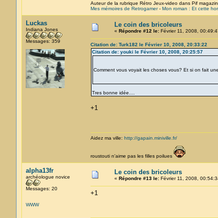
Auteur de la rubrique Rétro Jeux-video dans Pif magazi
Mes mémoires de Retrogamer
-
Mon roman : Et cette hor
Luckas
Le coin des bricoleurs
Indiana Jones
«
Répondre #12 le:
Février 11, 2008, 00:49:4
Messages: 359
Citation de: Turk182 le Février 10, 2008, 20:33:22
Citation de: youki le Février 10, 2008, 20:25:57
Comment vous voyait les choses vous? Et si on fait une
Tres bonne idée....
+1
Aidez ma ville:
http://gapain.miniville.fr/
roustouti n'aime pas les filles poilues
alpha13fr
Le coin des bricoleurs
archéologue novice
«
Répondre #13 le:
Février 11, 2008, 00:54:3
Messages: 20
+1
WWW