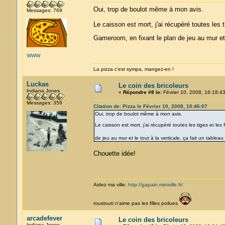
Oui, trop de boulot même à mon avis.
Messages: 769
Le caisson est mort, j'ai récupéré toutes les t
Gameroom, en fixant le plan de jeu au mur et 
WWW
La pizza c'est sympa, mangez-en !
Luckas
Le coin des bricoleurs
Indiana Jones
«
Répondre #8 le:
Février 10, 2008, 16:18:43
Messages: 359
Citation de: Pizza le Février 10, 2008, 10:46:07
Oui, trop de boulot même à mon avis.
Le caisson est mort, j'ai récupéré toutes les tiges et le
de jeu au mur et le tout à la verticale, ça fait un table
Chouette idée!
Aidez ma ville:
http://gapain.miniville.fr/
roustouti n'aime pas les filles poilues
arcadefever
Le coin des bricoleurs
Indiana Jones