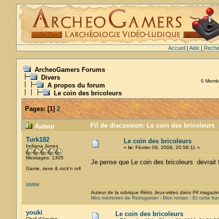
Accueil
|
Aide
|
Reche
ArcheoGamers Forums
Divers
0 Membre
A propos du forum
Le coin des bricoleurs
Pages:
[
1
]
2
Fil de discussion: Le coin des bricoleurs 
Auteur
Turk182
Le coin des bricoleurs
Indiana Jones
«
le:
Février 09, 2008, 20:58:11 »
Messages: 1305
Je pense que Le coin des bricoleurs devrait fa
Game, sexe & rock'n roll
WWW
Auteur de la rubrique Rétro Jeux-video dans Pif magazi
Mes mémoires de Retrogamer
-
Mon roman : Et cette hor
youki
Le coin des bricoleurs
Chef d'équipe.