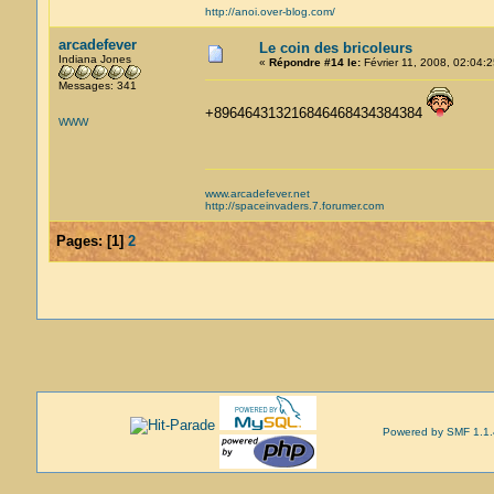
http://anoi.over-blog.com/
arcadefever
Le coin des bricoleurs
Indiana Jones
«
Répondre #14 le:
Février 11, 2008, 02:04:2
Messages: 341
+896464313216846468434384384
WWW
www.arcadefever.net
http://spaceinvaders.7.forumer.com
Pages:
[
1
]
2
Powered by SMF 1.1.