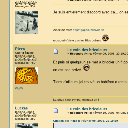
«
Répondre #3 le:
Février 09, 2008, 22:57:52
Messages: 359
Je suis entièrement d'accord avec ça... on 
Aidez ma ville:
http://gapain.miniville.fr/
roustouti n'aime pas les filles poilues
Pizza
Le coin des bricoleurs
Chef d'équipe
«
Répondre #4 le:
Février 09, 2008, 23:19:29
Indiana Jones
Et puis si quelqu'un se met à bricoler un flipp
Messages: 769
on est pas arrivé
Tiens d'ailleurs j'ai trouvé un babifoot à rest
WWW
La pizza c'est sympa, mangez-en !
Luckas
Le coin des bricoleurs
Indiana Jones
«
Répondre #5 le:
Février 10, 2008, 04:08:24
Messages: 359
Citation de: Pizza le Février 09, 2008, 23:19:29