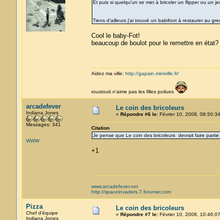
Et puis si quelqu'un se met à bricoler un flipper ou un je
Tiens d'ailleurs j'ai trouvé un babifoot à restaurer au gr
Cool le baby-Fot!
beaucoup de boulot pour le remettre en état?
Aidez ma ville:
http://gapain.miniville.fr/
roustouti n'aime pas les filles poilues
arcadefever
Le coin des bricoleurs
Indiana Jones
«
Répondre #6 le:
Février 10, 2008, 08:50:34
Messages: 341
Citation
Je pense que Le coin des bricoleurs devrait faire partie
WWW
+1
www.arcadefever.net
http://spaceinvaders.7.forumer.com
Pizza
Le coin des bricoleurs
Chef d'équipe
«
Répondre #7 le:
Février 10, 2008, 10:46:07
Indiana Jones