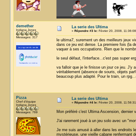
demether
La serie des Ultima
Indiana Jones
«
Répondre #3 le:
Février 20, 2008, 11:36:08
Messages: 317
le ultima7, surement un des meilleurs jeux vi
dans ce jeu est dense. La premiere fois (la de
vaquer à ses occupations. Rien que le nombre
le seul défaut, l'interface...c'est pas super e
va falloir que je le finisse un jour ce jeu. J'y
véritablement (absence de souris, objets parf
beaucoup plus adapté. Pour le train, un rpg..
Pizza
La serie des Ultima
Chef d'équipe
«
Répondre #4 le:
Février 20, 2008, 11:58:31
Indiana Jones
Mon préféré c'est Ultima Ascension, dernier v
Messages: 769
J'ai rarement joué à un jeu solo avec un "mond
Je me suis amusé à aller dans les endroits les
mystérieuse, une vieille cabane renfermant 