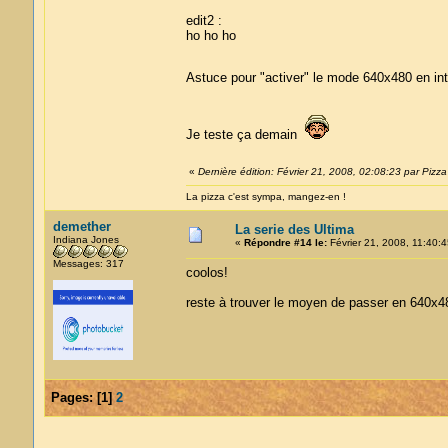
edit2 :
ho ho ho
Astuce pour "activer" le mode 640x480 en int
Je teste ça demain
«
Dernière édition: Février 21, 2008, 02:08:23 par Pizza
La pizza c'est sympa, mangez-en !
demether
La serie des Ultima
Indiana Jones
«
Répondre #14 le:
Février 21, 2008, 11:40:4
Messages: 317
coolos!
reste à trouver le moyen de passer en 640x480
Pages:
[
1
]
2