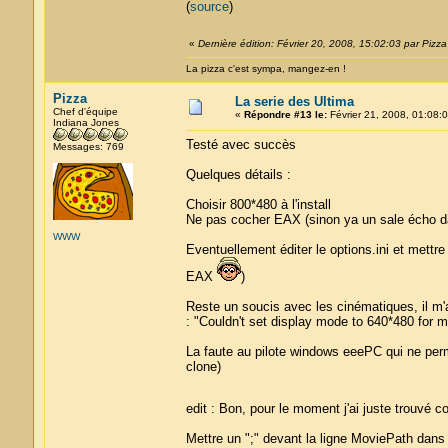
(
source
)
«
Dernière édition: Février 20, 2008, 15:02:03 par Pizza
La pizza c'est sympa, mangez-en !
Pizza
La serie des Ultima
Chef d'équipe
«
Répondre #13 le:
Février 21, 2008, 01:08:0
Indiana Jones
Testé avec succès
Messages: 769
Quelques détails :
Choisir 800*480 à l'install
Ne pas cocher EAX (sinon ya un sale écho d
WWW
Eventuellement éditer le options.ini et met
EAX
)
Reste un soucis avec les cinématiques, il m'a
: "Couldn't set display mode to 640*480 for m
La faute au pilote windows eeePC qui ne per
clone)
edit : Bon, pour le moment j'ai juste trouv
Mettre un ";" devant la ligne MoviePath dans l