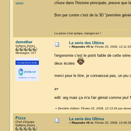
chose dans l'histoire principale, preuve que la
WWW
Bon par contre c'est de la 3D "première génér
La pizza c'est sympa, mangez-en !
demether
La serie des Ultima
Indiana Jones
«
Répondre #5 le:
Février 20, 2008, 12:11:33
Messages: 317
l'ergonomie c'est le point faible de cette séri
deux écoles
merci pour le titre, je connaissai pas, un jeu 
a+
edit: arg mais ça m'a l'air génial comme jeu! 
«
Dernière édition: Février 20, 2008, 12:13:34 par deme
Pizza
La serie des Ultima
Chef d'équipe
«
Répondre #6 le:
Février 20, 2008, 13:48:33
Indiana Jones