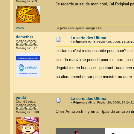
Messages: 769
Je regarde aussi de mon coté, j'ai l'original 
WWW
La pizza c'est sympa, mangez-en !
demether
La serie des Ultima
Indiana Jones
«
Répondre #7 le:
Février 20, 2008, 14:16:10
Messages: 317
les tarots c'est indispensable pour jouer? car l
c'est la mauvaise période pour les jeux : pa
dégotables en boutique...pourtant j'aurai ri
ou alors chercher sur price minister ou autre..
youki
La serie des Ultima
Chef d'équipe.
«
Répondre #8 le:
Février 20, 2008, 14:24:11
Indiana Jones
Chez Amazon.fr il y en a. (pas de amazon di
Messages: 8238