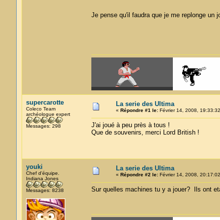
Je pense qu'il faudra que je me replonge un j
supercarotte
La serie des Ultima
Coleco Team
«
Répondre #1 le:
Février 14, 2008, 19:33:32
archéologue expert
J'ai joué à peu près à tous !
Messages: 298
Que de souvenirs, merci Lord British !
youki
La serie des Ultima
Chef d'équipe.
«
Répondre #2 le:
Février 14, 2008, 20:17:02
Indiana Jones
Sur quelles machines tu y a jouer? Ils ont et
Messages: 8238