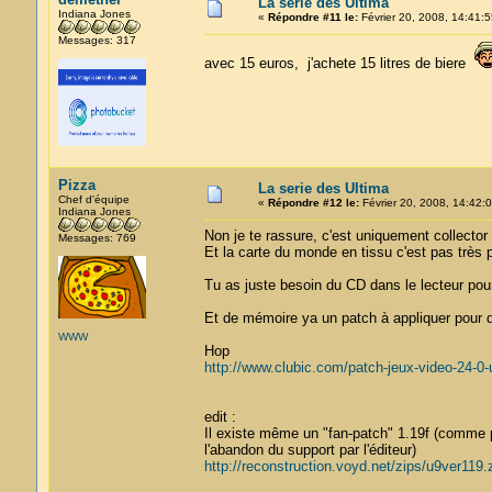
La serie des Ultima
Indiana Jones
«
Répondre #11 le:
Février 20, 2008, 14:41:5
Messages: 317
avec 15 euros, j'achete 15 litres de biere
Pizza
La serie des Ultima
Chef d'équipe
«
Répondre #12 le:
Février 20, 2008, 14:42:0
Indiana Jones
Non je te rassure, c'est uniquement collector
Messages: 769
Et la carte du monde en tissu c'est pas très
Tu as juste besoin du CD dans le lecteur pour
Et de mémoire ya un patch à appliquer pour 
WWW
Hop
http://www.clubic.com/patch-jeux-video-24-0-
edit :
Il existe même un "fan-patch" 1.19f (comme p
l'abandon du support par l'éditeur)
http://reconstruction.voyd.net/zips/u9ver119.