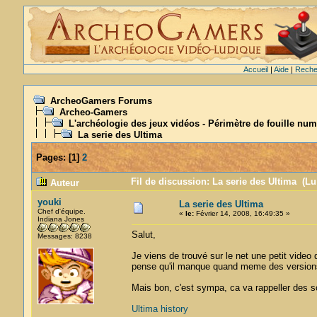
Accueil
|
Aide
|
Reche
ArcheoGamers Forums
Archeo-Gamers
L'archéologie des jeux vidéos - Périmètre de fouille num
La serie des Ultima
Pages:
[
1
]
2
Fil de discussion: La serie des Ultima (Lu
Auteur
youki
La serie des Ultima
Chef d'équipe.
«
le:
Février 14, 2008, 16:49:35 »
Indiana Jones
Salut,
Messages: 8238
Je viens de trouvé sur le net une petit video 
pense qu'il manque quand meme des version
Mais bon, c'est sympa, ca va rappeller des so
Ultima history