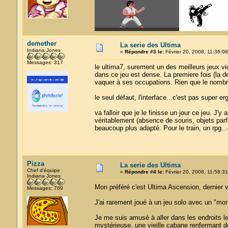
demether
La serie des Ultima
Indiana Jones
«
Répondre #3 le:
Février 20, 2008, 11:36:08
Messages: 317
le ultima7, surement un des meilleurs jeux vi
dans ce jeu est dense. La premiere fois (la de
vaquer à ses occupations. Rien que le nombre
le seul défaut, l'interface...c'est pas super e
va falloir que je le finisse un jour ce jeu. J'y
véritablement (absence de souris, objets parf
beaucoup plus adapté. Pour le train, un rpg..
Pizza
La serie des Ultima
Chef d'équipe
«
Répondre #4 le:
Février 20, 2008, 11:58:31
Indiana Jones
Mon préféré c'est Ultima Ascension, dernier v
Messages: 769
J'ai rarement joué à un jeu solo avec un "mond
Je me suis amusé à aller dans les endroits les
mystérieuse, une vieille cabane renfermant 