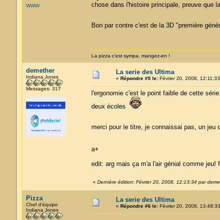
chose dans l'histoire principale, preuve que la
WWW
Bon par contre c'est de la 3D "première génér
La pizza c'est sympa, mangez-en !
demether
La serie des Ultima
Indiana Jones
«
Répondre #5 le:
Février 20, 2008, 12:11:33
Messages: 317
l'ergonomie c'est le point faible de cette séri
deux écoles
merci pour le titre, je connaissai pas, un jeu 
a+
edit: arg mais ça m'a l'air génial comme jeu! 
«
Dernière édition: Février 20, 2008, 12:13:34 par deme
Pizza
La serie des Ultima
Chef d'équipe
«
Répondre #6 le:
Février 20, 2008, 13:48:33
Indiana Jones