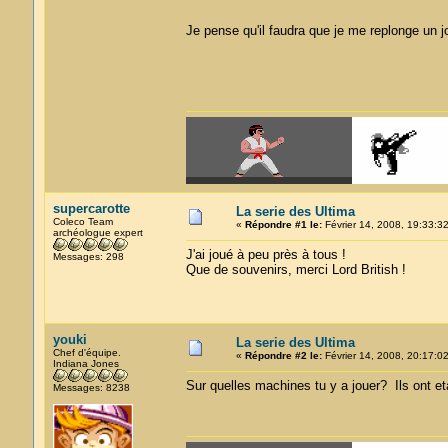
Je pense qu'il faudra que je me replonge un j
supercarotte
La serie des Ultima
Coleco Team
«
Répondre #1 le:
Février 14, 2008, 19:33:32
archéologue expert
J'ai joué à peu près à tous !
Messages: 298
Que de souvenirs, merci Lord British !
youki
La serie des Ultima
Chef d'équipe.
«
Répondre #2 le:
Février 14, 2008, 20:17:02
Indiana Jones
Sur quelles machines tu y a jouer? Ils ont et
Messages: 8238