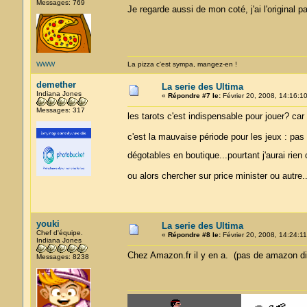
Messages: 769
Je regarde aussi de mon coté, j'ai l'original 
WWW
La pizza c'est sympa, mangez-en !
demether
La serie des Ultima
Indiana Jones
«
Répondre #7 le:
Février 20, 2008, 14:16:10
Messages: 317
les tarots c'est indispensable pour jouer? car l
c'est la mauvaise période pour les jeux : pa
dégotables en boutique...pourtant j'aurai ri
ou alors chercher sur price minister ou autre..
youki
La serie des Ultima
Chef d'équipe.
«
Répondre #8 le:
Février 20, 2008, 14:24:11
Indiana Jones
Chez Amazon.fr il y en a. (pas de amazon di
Messages: 8238