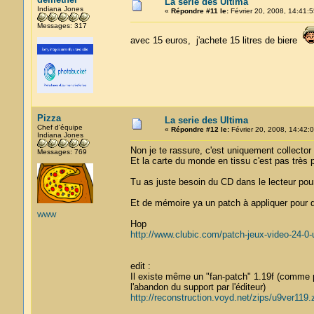
La serie des Ultima
Indiana Jones
«
Répondre #11 le:
Février 20, 2008, 14:41:5
Messages: 317
avec 15 euros, j'achete 15 litres de biere
Pizza
La serie des Ultima
Chef d'équipe
«
Répondre #12 le:
Février 20, 2008, 14:42:0
Indiana Jones
Non je te rassure, c'est uniquement collector
Messages: 769
Et la carte du monde en tissu c'est pas très
Tu as juste besoin du CD dans le lecteur pour
Et de mémoire ya un patch à appliquer pour 
WWW
Hop
http://www.clubic.com/patch-jeux-video-24-0-
edit :
Il existe même un "fan-patch" 1.19f (comme p
l'abandon du support par l'éditeur)
http://reconstruction.voyd.net/zips/u9ver119.