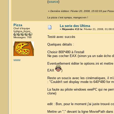
(
source
)
«
Dernière édition: Février 20, 2008, 15:02:03 par Pizza
La pizza c'est sympa, mangez-en !
Pizza
La serie des Ultima
Chef d'équipe
«
Répondre #13 le:
Février 21, 2008, 01:08:0
Indiana Jones
Testé avec succès
Messages: 769
Quelques détails :
Choisir 800*480 à l'install
Ne pas cocher EAX (sinon ya un sale écho d
WWW
Eventuellement éditer le options.ini et met
EAX
)
Reste un soucis avec les cinématiques, il m'a
: "Couldn't set display mode to 640*480 for m
La faute au pilote windows eeePC qui ne per
clone)
edit : Bon, pour le moment j'ai juste trouv
Mettre un ";" devant la ligne MoviePath dans l