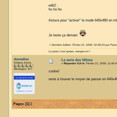
edit2 :
ho ho ho
Astuce pour "activer" le mode 640x480 en int
Je teste ça demain
«
Dernière édition: Février 21, 2008, 02:08:23 par Pizza
La pizza c'est sympa, mangez-en !
demether
La serie des Ultima
Indiana Jones
«
Répondre #14 le:
Février 21, 2008, 11:40:4
Messages: 317
coolos!
reste à trouver le moyen de passer en 640x480
Pages:
[
1
]
2