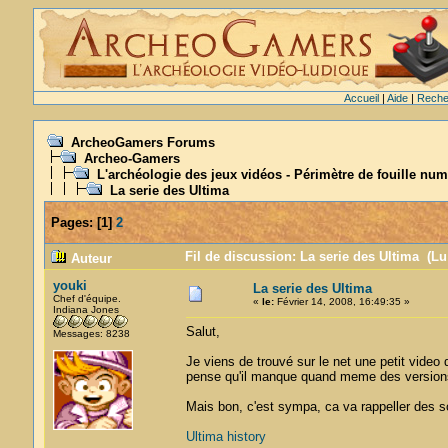
Accueil
|
Aide
|
Reche
ArcheoGamers Forums
Archeo-Gamers
L'archéologie des jeux vidéos - Périmètre de fouille num
La serie des Ultima
Pages:
[
1
]
2
Fil de discussion: La serie des Ultima (Lu
Auteur
youki
La serie des Ultima
Chef d'équipe.
«
le:
Février 14, 2008, 16:49:35 »
Indiana Jones
Salut,
Messages: 8238
Je viens de trouvé sur le net une petit video 
pense qu'il manque quand meme des version
Mais bon, c'est sympa, ca va rappeller des so
Ultima history