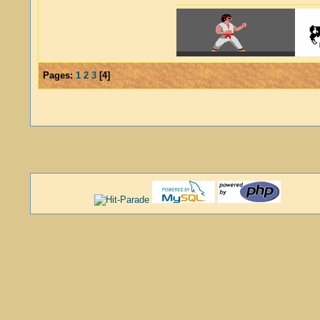
Pages:
1
2
3
[
4
]