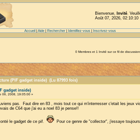
Bienvenue,
Invité
. Veuil
Août 07, 2026, 02:10:10
Accueil
|
Aide
|
Rechercher
|
Identifiez-vous
|
Inscrivez-vous
0 Membres et 1 Invité sur ce fil de discussion
cture (PIF gadget inside) (Lu 87993 fois)
F gadget inside)
 06, 2008, 19:05:00 »
uviens pas. Faut dire en 83 , mois tout ce qui m'interresser c'etait les jeux vi
revais de C64 que j'ai eu a noel 83 je pense!!
onté le gadget de ce pif.
Pour ce genre de "collector", j'essaye toujours 