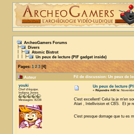
ArcheoGamers Forums
Divers
Atomic Bistrot
Un peux de lecture (PIF gadget inside)
Pages:
1
2
3
[
4
]
Fil de discussion: Un peux de le
Auteur
youki
Un peux de lecture (PI
Chef d'équipe.
«
Répondre #45 le:
Novembre
Indiana Jones
C'est excellent! Celui la je m'en so
Messages: 8238
Atari , Intellivision et CBS. Et je 
C'est presque domage que tu es m