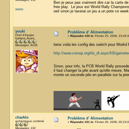
Ben je peux pas vraiment dire car la carte de
free play. Le jeux est World Rally Champions
WWW
oeil sinon je taxerai un jeu a un pote ce wee
youki
Problème d' Alimentation
Chef d'équipe.
«
Répondre #20 le:
Février 25, 2008, 23:45:4
Indiana Jones
tiens voila les config des switch pour Workd 
Messages: 8238
http://www.coinop.org/kb_dl.aspx/KB/gametech
Sinon, pour info, la PCB World Rally possede
il faut changer la pile avant qu'elle meure. 
monte un seconde pile en parallele sur la premi
charklo
Problème d' Alimentation
archéologue confirmé
«
Répondre #21 le:
Février 26, 2008, 00:23:0
Messages: 132