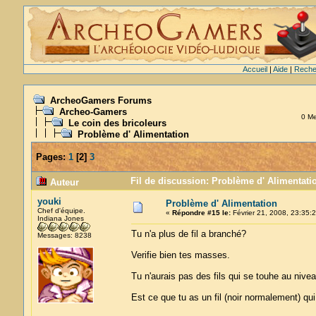
Accueil
|
Aide
|
Reche
ArcheoGamers Forums
Archeo-Gamers
0 Me
Le coin des bricoleurs
Problème d' Alimentation
Pages:
1
[
2
]
3
Fil de discussion: Problème d' Alimentati
Auteur
youki
Problème d' Alimentation
Chef d'équipe.
«
Répondre #15 le:
Février 21, 2008, 23:35:2
Indiana Jones
Tu n'a plus de fil a branché?
Messages: 8238
Verifie bien tes masses.
Tu n'aurais pas des fils qui se touhe au ni
Est ce que tu as un fil (noir normalement) qu