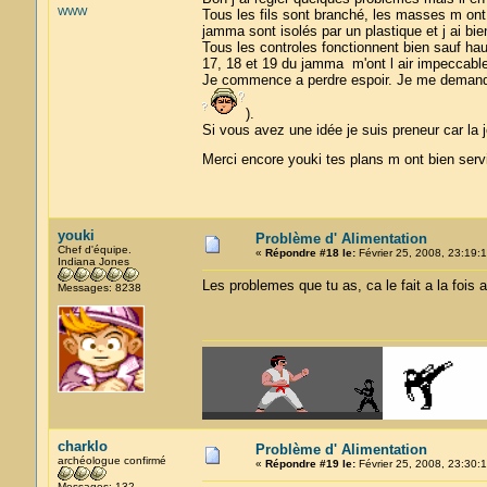
WWW
Tous les fils sont branché, les masses m ont l 
jamma sont isolés par un plastique et j ai bie
Tous les controles fonctionnent bien sauf haut 
17, 18 et 19 du jamma m'ont l air impeccable
Je commence a perdre espoir. Je me demande si 
).
Si vous avez une idée je suis preneur car la j
Merci encore youki tes plans m ont bien serv
youki
Problème d' Alimentation
Chef d'équipe.
«
Répondre #18 le:
Février 25, 2008, 23:19:1
Indiana Jones
Les problemes que tu as, ca le fait a la foi
Messages: 8238
charklo
Problème d' Alimentation
archéologue confirmé
«
Répondre #19 le:
Février 25, 2008, 23:30:1
Messages: 132