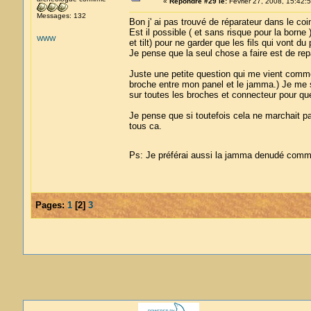
«
Répondre #29 le:
Février 27, 2008, 15:42:5
Messages: 132
Bon j' ai pas trouvé de réparateur dans le coi
Est il possible ( et sans risque pour la borne 
WWW
et tilt) pour ne garder que les fils qui vont 
Je pense que la seul chose a faire est de rep
Juste une petite question qui me vient comme c
broche entre mon panel et le jamma.) Je me
sur toutes les broches et connecteur pour q
Je pense que si toutefois cela ne marchait p
tous ca.
Ps: Je préférai aussi la jamma denudé comme
Pages:
1
[
2
]
3