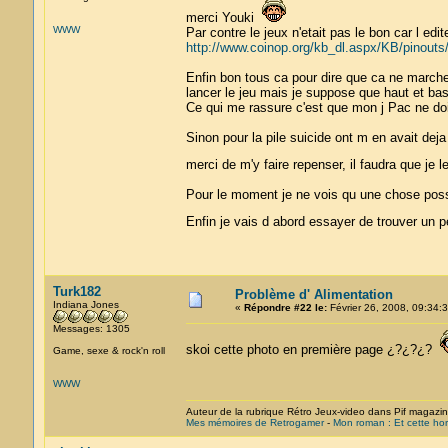
merci Youki
WWW
Par contre le jeux n'etait pas le bon car l edi
http://www.coinop.org/kb_dl.aspx/KB/pinouts
Enfin bon tous ca pour dire que ca ne marche
lancer le jeu mais je suppose que haut et ba
Ce qui me rassure c'est que mon j Pac ne doi
Sinon pour la pile suicide ont m en avait deja 
merci de m'y faire repenser, il faudra que je l
Pour le moment je ne vois qu une chose possib
Enfin je vais d abord essayer de trouver un pe
Turk182
Problème d' Alimentation
Indiana Jones
«
Répondre #22 le:
Février 26, 2008, 09:34:3
Messages: 1305
skoi cette photo en première page ¿?¿?¿?
Game, sexe & rock'n roll
WWW
Auteur de la rubrique Rétro Jeux-video dans Pif magazi
Mes mémoires de Retrogamer
-
Mon roman : Et cette hor