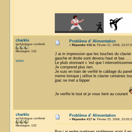
charklo
Problème d' Alimentation
archéologue confirmé
«
Répondre #16 le:
Février 21, 2008, 23:37:0
Messages: 132
J ai m impression que les touches du clavie
gauche et droite sont devenu haut et bas ....
WWW
Le pluls etonnant c 'est que l intervertissem
Je comprend plus rien.
Je suis en train de verifié le cablage du pane
meme lorsque j utilise le clavier certaines to
jpac se met a bipper.
Je verifie le tout et je vous tient au courant
charklo
Problème d' Alimentation
archéologue confirmé
«
Répondre #17 le:
Février 25, 2008, 23:05:2
Messages: 132
Bon j ai regler quelques problemes mais il en 