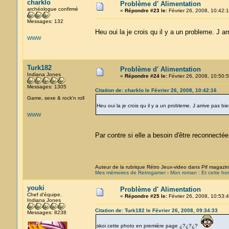
charklo
Problème d' Alimentation
archéologue confirmé
«
Répondre #23 le:
Février 26, 2008, 10:42:1
Messages: 132
Heu oui la je crois qu il y a un probleme. J
WWW
Turk182
Problème d' Alimentation
Indiana Jones
«
Répondre #24 le:
Février 26, 2008, 10:50:5
Messages: 1305
Citation de: charklo le Février 26, 2008, 10:42:16
Game, sexe & rock'n roll
Heu oui la je crois qu il y a un probleme. J arrive pas
WWW
Par contre si elle a besoin d'être reconnectée
Auteur de la rubrique Rétro Jeux-video dans Pif magazi
Mes mémoires de Retrogamer
-
Mon roman : Et cette hor
youki
Problème d' Alimentation
Chef d'équipe.
«
Répondre #25 le:
Février 26, 2008, 10:53:4
Indiana Jones
Citation de: Turk182 le Février 26, 2008, 09:34:33
Messages: 8238
skoi cette photo en première page ¿?¿?¿?