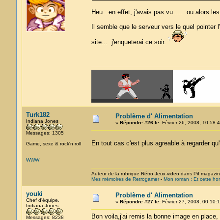
Heu...en effet, j'avais pas vu..... ou alors 
Il semble que le serveur vers le quel pointer l
site... j'enqueterai ce soir.
Turk182
Problème d' Alimentation
Indiana Jones
«
Répondre #26 le:
Février 26, 2008, 10:58:4
Messages: 1305
En tout cas c'est plus agreable à regarder q
Game, sexe & rock'n roll
WWW
Auteur de la rubrique Rétro Jeux-video dans Pif magazi
Mes mémoires de Retrogamer
-
Mon roman : Et cette hor
youki
Problème d' Alimentation
Chef d'équipe.
«
Répondre #27 le:
Février 27, 2008, 00:10:1
Indiana Jones
Bon voila,j'ai remis la bonne image en place
Messages: 8238