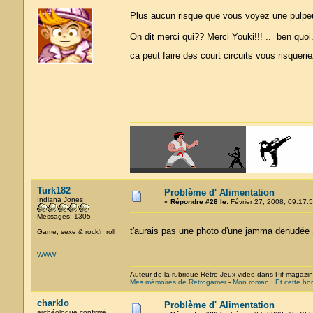
Plus aucun risque que vous voyez une pulpeu
On dit merci qui?? Merci Youki!!! .. ben quoi.
ca peut faire des court circuits vous risque
Turk182
Problème d' Alimentation
Indiana Jones
«
Répondre #28 le:
Février 27, 2008, 09:17:5
Messages: 1305
t'aurais pas une photo d'une jamma denudée
Game, sexe & rock'n roll
WWW
Auteur de la rubrique Rétro Jeux-video dans Pif magazi
Mes mémoires de Retrogamer
-
Mon roman : Et cette hor
charklo
Problème d' Alimentation
archéologue confirmé