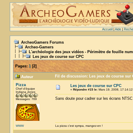
Accueil
|
Aide
|
Reche
ArcheoGamers Forums
Archeo-Gamers
L'archéologie des jeux vidéos - Périmètre de fouille num
Les jeux de course sur CPC
Pages:
1
[
2
]
Fil de discussion: Les jeux de course sur
Auteur
Pizza
Les jeux de course sur CPC
Chef d'équipe
«
Répondre #15 le:
Mars 19, 2008, 17:14:12
Indiana Jones
Sans doute pour cadrer sur les écrans NTSC
Messages: 769
WWW
La pizza c'est sympa, mangez-en !