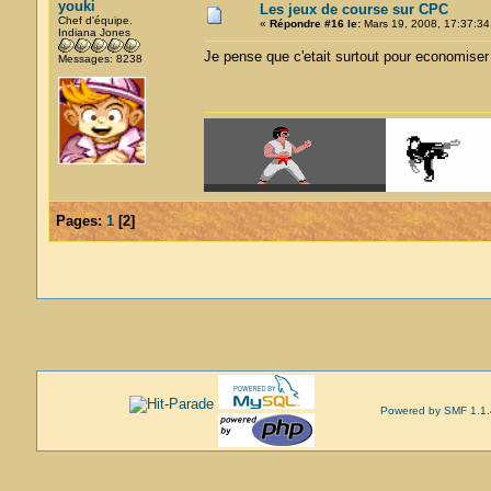
youki
Les jeux de course sur CPC
Chef d'équipe.
«
Répondre #16 le:
Mars 19, 2008, 17:37:34
Indiana Jones
Je pense que c'etait surtout pour economiser 
Messages: 8238
Pages:
1
[
2
]
Powered by SMF 1.1.