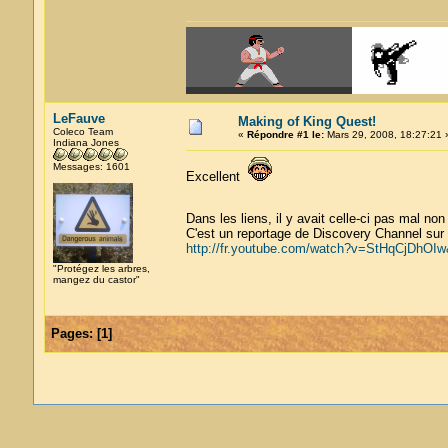
LeFauve
Making of King Quest!
Coleco Team
«
Répondre #1 le:
Mars 29, 2008, 18:27:21 
Indiana Jones
Messages: 1601
Excellent
Dans les liens, il y avait celle-ci pas mal n
C'est un reportage de Discovery Channel sur l
http://fr.youtube.com/watch?v=StHqCjDhOIw&
"Protégez les arbres,
mangez du castor"
Pages:
[
1
]