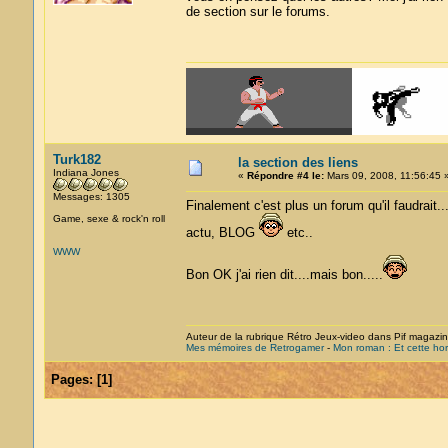
de section sur le forums.
Turk182
la section des liens
Indiana Jones
«
Répondre #4 le:
Mars 09, 2008, 11:56:45 
Messages: 1305
Finalement c'est plus un forum qu'il faudrait.
Game, sexe & rock'n roll
actu, BLOG
etc..
WWW
Bon OK j'ai rien dit....mais bon.....
Auteur de la rubrique Rétro Jeux-video dans Pif magazi
Mes mémoires de Retrogamer
-
Mon roman : Et cette hor
Pages:
[
1
]