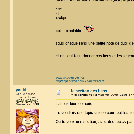
partout, toutes dans une section (une page ri
cpc
st
amiga
ect....blablabla
sous chaque liens une petite note de quoi c'
et on peut tous donner nos liens et les regr
www.arcadefever.net
http://spaceinvaders.7.forumer.com
youki
la section des liens
Chef d'équipe.
«
Répondre #1 le:
Mars 08, 2008, 21:05:57 
Indiana Jones
J'ai pas bien compris.
Messages: 8238
Tu voudrais une topic unique pour tout les lie
Ou tu veux une section, avec des topics par