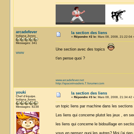
arcadefever
la section des liens
Indiana Jones
«
Répondre #2 le:
Mars 08, 2008, 21:22:04 
Messages: 341
Une section avec des topics
WWW
t'en pense quoi ?
www.arcadefever.net
http://spaceinvaders.7.forumer.com
youki
la section des liens
Chef d'équipe.
«
Répondre #3 le:
Mars 08, 2008, 21:34:42 
Indiana Jones
un topic liens par machine dans les sections
Messages: 8238
Les liens qui concerne plutot les jeux , en se
les liens qui concerne le bidouillage en sectio
vous en pensez quoi les autres? Moi j'ai rien