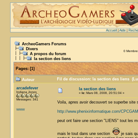
Accueil
|
Aide
|
Reche
ArcheoGamers Forums
Divers
0 Membres 
A propos du forum
la section des liens
Pages:
[
1
]
Fil de discussion: la section des liens (Lu
Auteur
arcadefever
la section des liens
Indiana Jones
«
le:
Mars 08, 2008, 20:51:04 »
Messages: 341
Voila, apres avoir decouvert se superbe site 
WWW
http://www.phenixinformatique.com/CPCGAM
peut ont faire une section "LIENS" tout les m
mais le tout dans une section
je sais qu