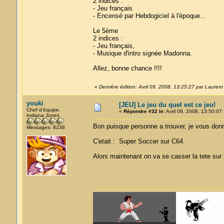
2 indices :
- Jeu français
- Encensé par Hebdogiciel à l'époque...
Le 5ème
2 indices :
- Jeu français,
- Musique d'intro signée Madonna.
Allez, bonne chance !!!!
«
Dernière édition: Avril 09, 2008, 13:25:27 par Laurent
youki
[JEU] Le jeu du quel est ce jeu!
Chef d'équipe.
«
Répondre #32 le:
Avril 09, 2008, 13:50:07 
Indiana Jones
Bon puisque personne a trouver, je vous don
Messages: 8238
C'etait : Super Soccer sur C64.
Alors maintenant on va se casser la tete sur 