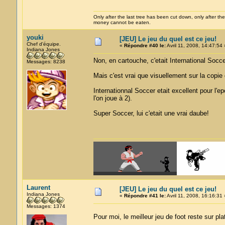
Only after the last tree has been cut down, only after the
money cannot be eaten.
youki
[JEU] Le jeu du quel est ce jeu!
Chef d'équipe.
«
Répondre #40 le:
Avril 11, 2008, 14:47:54 
Indiana Jones
Non, en cartouche, c'etait International Socc
Messages: 8238
Mais c'est vrai que visuellement sur la copie d
Internationnal Soccer etait excellent pour l'
l'on joue à 2).
Super Soccer, lui c'etait une vrai daube!
Laurent
[JEU] Le jeu du quel est ce jeu!
Indiana Jones
«
Répondre #41 le:
Avril 11, 2008, 16:16:31 
Messages: 1374
Pour moi, le meilleur jeu de foot reste sur