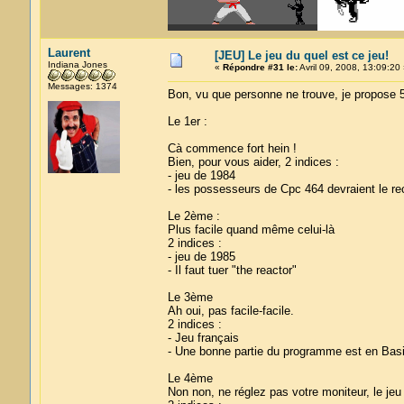
Laurent
[JEU] Le jeu du quel est ce jeu!
Indiana Jones
«
Répondre #31 le:
Avril 09, 2008, 13:09:20 
Messages: 1374
Bon, vu que personne ne trouve, je propose 5
Le 1er :
Cà commence fort hein !
Bien, pour vous aider, 2 indices :
- jeu de 1984
- les possesseurs de Cpc 464 devraient le rec
Le 2ème :
Plus facile quand même celui-là
2 indices :
- jeu de 1985
- Il faut tuer "the reactor"
Le 3ème
Ah oui, pas facile-facile.
2 indices :
- Jeu français
- Une bonne partie du programme est en Basic
Le 4ème
Non non, ne réglez pas votre moniteur, le je