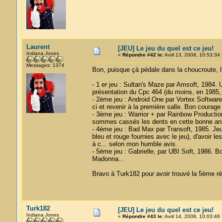
Laurent
[JEU] Le jeu du quel est ce jeu!
Indiana Jones
«
Répondre #42 le:
Avril 13, 2008, 10:53:34 
Messages: 1374
Bon, puisque çà pédale dans la choucroute, l
- 1 er jeu : Sultan's Maze par Amsoft, 1984. 
présentation du Cpc 464 (du moins, en 1985, 
- 2ème jeu : Android One par Vortex Software, 
ci et revenir à la première salle. Bon courage 
- 3ème jeu : Warrior + par Rainbow Productio
sommes cassés les dents en cette bonne an
- 4ème jeu : Bad Max par Transoft, 1985. Jeu d
bleu et rouge fournies avec le jeu), d'avoir le
à c... selon mon humble avis.
- 5ème jeu : Gabrielle, par UBI Soft, 1986. Bof
Madonna...
Bravo à Turk182 pour avoir trouvé la 5ème ré
Turk182
[JEU] Le jeu du quel est ce jeu!
Indiana Jones
«
Répondre #43 le:
Avril 14, 2008, 10:03:46 