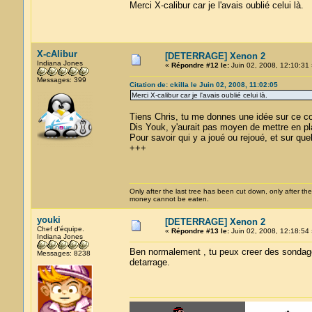
Merci X-calibur car je l'avais oublié celui là.
X-cAlibur
[DETERRAGE] Xenon 2
Indiana Jones
«
Répondre #12 le:
Juin 02, 2008, 12:10:31 
Messages: 399
Citation de: ckilla le Juin 02, 2008, 11:02:05
Merci X-calibur car je l'avais oublié celui là.
Tiens Chris, tu me donnes une idée sur ce co
Dis Youk, y'aurait pas moyen de mettre en p
Pour savoir qui y a joué ou rejoué, et sur qu
+++
Only after the last tree has been cut down, only after the
money cannot be eaten.
youki
[DETERRAGE] Xenon 2
Chef d'équipe.
«
Répondre #13 le:
Juin 02, 2008, 12:18:54 
Indiana Jones
Ben normalement , tu peux creer des sondages
Messages: 8238
detarrage.