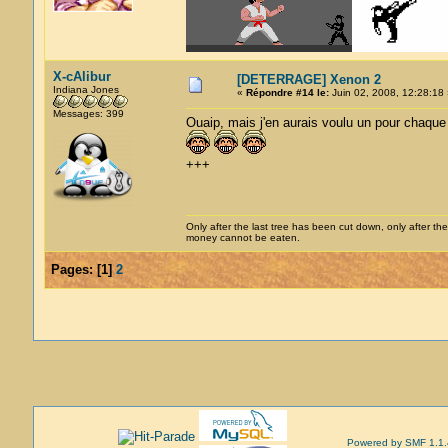
X-cAlibur
[DETERRAGE] Xenon 2
Indiana Jones
«
Répondre #14 le:
Juin 02, 2008, 12:28:18 
Messages: 399
Ouaip, mais j'en aurais voulu un pour chaqu
+++
Only after the last tree has been cut down, only after the
money cannot be eaten.
Pages:
[
1
]
2
Powered by SMF 1.1.