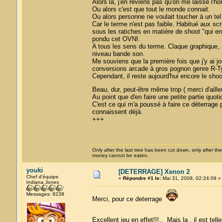
Alors là, j'en reviens pas qu'on me laisse l'ho
Ou alors c'est que tout le monde connait.
Ou alors personne ne voulait toucher à un t
Car le terme n'est pas faible. Habitué aux s
sous les ratiches en matière de shoot "qui en
pondu cet OVNI.
A tous les sens du terme. Claque graphique, 
niveau bande son.
Me souviens que la première fois que j'y ai jou
conversions arcade à gros pognon genre R-T
Cependant, il reste aujourd'hui encore le sho
Beau, dur, peut-être même trop ( merci d'aille
Au point que d'en faire une petite partie quot
C'est ce qui m'a poussé à faire ce déterrage 
connaissent déjà.
+++
Only after the last tree has been cut down, only after the
money cannot be eaten.
youki
[DETERRAGE] Xenon 2
Chef d'équipe.
«
Répondre #1 le:
Mai 31, 2008, 02:24:09 »
Indiana Jones
Messages: 8238
Merci, pour ce deterrage
Excellent jeu en effet!!!.. Mais la , il est t