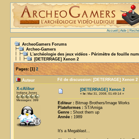
Accueil
|
Aide
|
Reche
ArcheoGamers Forums
Archeo-Gamers
L'archéologie des jeux vidéos - Périmètre de fouille num
[DETERRAGE] Xenon 2
Pages:
[
1
]
2
Fil de discussion: [DETERRAGE] Xenon 2 
Auteur
X-cAlibur
[DETERRAGE] Xenon 2
Indiana Jones
«
le:
Mai 31, 2008, 01:49:14 »
Messages: 399
Editeur :
Bitmap Brothers/Image Works
Plateformes :
ST/Amiga
Genre :
Shoot them up
Année :
1989
It's a Megablast...