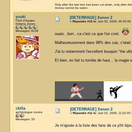
Only after the last tree has been cut down, only after the
money cannot be eaten.
youki
[DETERRAGE] Xenon 2
Chef d'équipe.
«
Répondre #10 le:
Juin 02, 2008, 00:50:56 
Indiana Jones
Messages: 8238
ouais...bon...ca c'est ce que l'on croit.
Malheureusement dans 99% des cas, c'etait j
J'ai lu notamment l'excellent bouquin "the ult
Et bien, en fait tu tombe de haut... la magie e
ckilla
[DETERRAGE] Xenon 2
archéologue novice
«
Répondre #11 le:
Juin 02, 2008, 11:02:05 
Messages: 33
Je m'ajoute à la liste des fans de ce p'tit bij