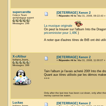
supercarotte
[DETERRAGE] Xenon 2
Coleco Team
«
Répondre #3 le:
Mai 31, 2008, 09:22:43 »
archéologue expert
Messages: 298
La musique originale
On peut la trouver sur l'album Into the Drag
priceminister pour 1,48€
)
A noter que d'autres titres de BtB ont été u
X-cAlibur
[DETERRAGE] Xenon 2
Indiana Jones
«
Répondre #4 le:
Mai 31, 2008, 11:00:07 »
Messages: 399
Tain l'album je l'avais acheté 200f Into the d
Quant aux titres utilisés par les démos make
+++
Only after the last tree has been cut down, only after the
money cannot be eaten.
Luckas
[DETERRAGE] Xenon 2
Indiana Jones