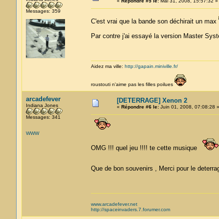
«
Répondre #5 le:
Mai 31, 2008, 15:57:32 »
Messages: 359
C'est vrai que la bande son déchirait un max
Par contre j'ai essayé la version Master Syste
Aidez ma ville:
http://gapain.miniville.fr/
roustouti n'aime pas les filles poilues
arcadefever
[DETERRAGE] Xenon 2
Indiana Jones
«
Répondre #6 le:
Juin 01, 2008, 07:08:28 
Messages: 341
WWW
OMG !!! quel jeu !!!! te cette musique
Que de bon souvenirs , Merci pour le deter
www.arcadefever.net
http://spaceinvaders.7.forumer.com