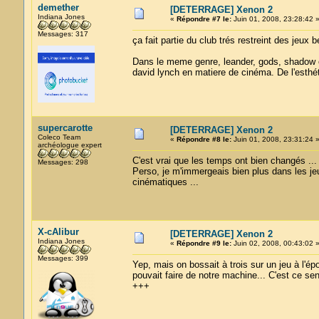
demether
[DETERRAGE] Xenon 2
Indiana Jones
«
Répondre #7 le:
Juin 01, 2008, 23:28:42 
Messages: 317
ça fait partie du club trés restreint des jeux
Dans le meme genre, leander, gods, shadow of
david lynch en matiere de cinéma. De l'esthét
supercarotte
[DETERRAGE] Xenon 2
Coleco Team
«
Répondre #8 le:
Juin 01, 2008, 23:31:24 
archéologue expert
C'est vrai que les temps ont bien changés ...
Messages: 298
Perso, je m'immergeais bien plus dans les je
cinématiques ...
X-cAlibur
[DETERRAGE] Xenon 2
Indiana Jones
«
Répondre #9 le:
Juin 02, 2008, 00:43:02 
Messages: 399
Yep, mais on bossait à trois sur un jeu à l'é
pouvait faire de notre machine... C'est ce sent
+++